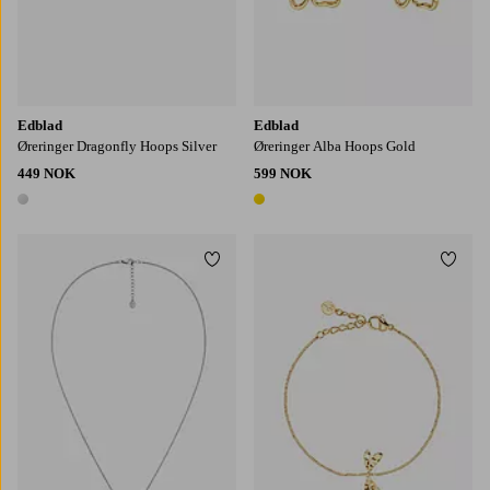
Edblad
Edblad
Øreringer Dragonfly Hoops Silver
Øreringer Alba Hoops Gold
449 NOK
599 NOK
1 farge
1 farge
Legg til favoritter
Legg t