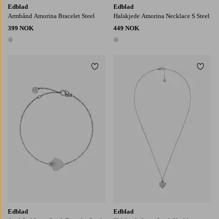
Edblad
Edblad
Armbånd Amorina Bracelet Steel
Halskjede Amorina Necklace S Steel
399 NOK
449 NOK
1 farge
1 farge
Legg til favoritter
Legg t
Edblad
Edblad