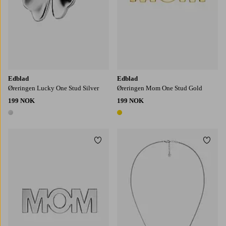
Edblad
Edblad
Øreringen Lucky One Stud Silver
Øreringen Mom One Stud Gold
199 NOK
199 NOK
1 farge
1 farge
Legg til favoritter
Legg t