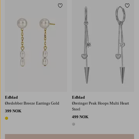
Legg til favoritter
Legg t
Edblad
Edblad
Øredobber Breeze Earrings Gold
Øreringer Peak Hoops Multi Heart
Steel
399 NOK
499 NOK
1 farge
1 farge