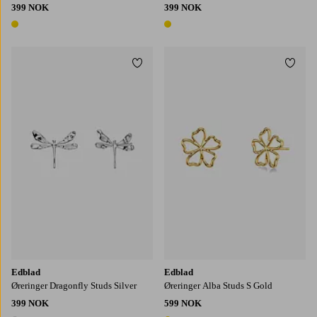
399 NOK
399 NOK
1 farge
1 farge
Legg til favoritter
Legg t
Edblad
Edblad
Øreringer Dragonfly Studs Silver
Øreringer Alba Studs S Gold
399 NOK
599 NOK