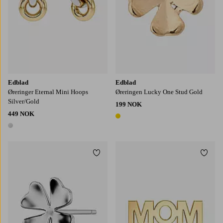
Edblad
Edblad
Øreringer Eternal Mini Hoops
Øreringen Lucky One Stud Gold
Silver/Gold
199 NOK
449 NOK
1 farge
1 farge
Legg til favoritter
Legg t