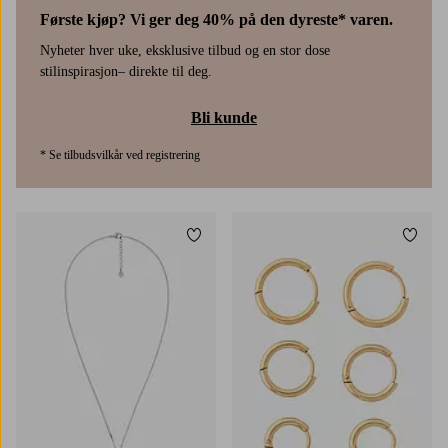
Første kjøp? Vi ger deg 40% på den dyreste* varen.
Nyheter hver uke, eksklusive tilbud og en stor dose
stilinspirasjon– direkte til deg.
Bli kunde
* Se tilbudsvilkår ved registrering
Legg til favoritter
Legg t