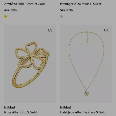
Armbånd Alba Bracelet Gold
Øreringer Alba Studs L Silver
449 NOK
599 NOK
1 farge
1 farge
Legg til favoritter
Legg t
M
L
Edblad
Edblad
Ring Alba Ring S Gold
Halskjede Alba Necklace S Gold