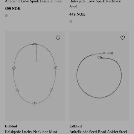
Armbånd Love Spark Bracelet Steel
Halskjede Love Spark Necklace
Steel
399 NOK
449 NOK
1 farge
1 farge
Legg til favoritter
Legg t
Edblad
Edblad
Halskjede Lucky Necklace Mini
Ankelkjede Seed Bead Anklet Steel