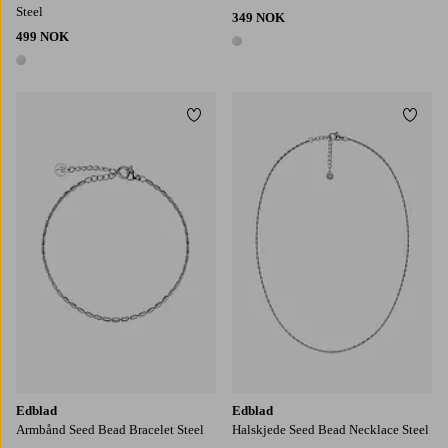
Steel
349 NOK
499 NOK
1 farge
1 farge
Legg til favoritter
Legg t
Edblad
Edblad
Armbånd Seed Bead Bracelet Steel
Halskjede Seed Bead Necklace Steel