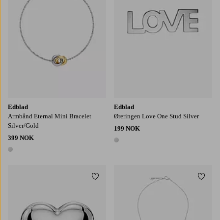
Edblad
Edblad
Armbånd Eternal Mini Bracelet
Øreringen Love One Stud Silver
Silver/Gold
199 NOK
399 NOK
1 farge
1 farge
Legg til favoritter
Legg t