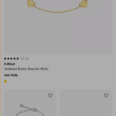
5,0
(2)
5,0 basert på 2 karaktergivninger
Edblad
Armbånd Barley Bracelet Multi
449 NOK
1 farge
Legg til favoritter
Legg t