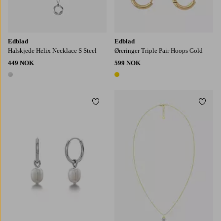
Edblad
Edblad
Halskjede Helix Necklace S Steel
Øreringer Triple Pair Hoops Gold
449 NOK
599 NOK
1 farge
1 farge
Legg til favoritter
Legg t