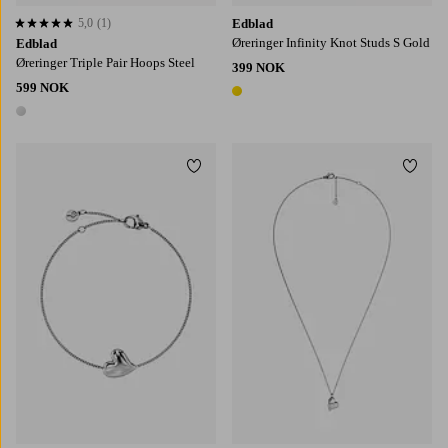
5,0
(1)
Edblad
5,0 basert på 1 karaktergivninger
Øreringer Infinity Knot Studs S Gold
Edblad
Øreringer Triple Pair Hoops Steel
399 NOK
599 NOK
1 farge
1 farge
Legg til favoritter
Legg t