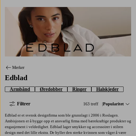
Edblad
Merker
Edblad
Armbånd
Øredobber
Ringer
Halskjeder
Filtrer
163 treff
Sorter på:
Popularitet
Edblad er et svensk designfirma som ble grunnlagt i 2006 i Roslagen.
Ambisjonen er å bygge opp et ansvarlig firma med bærekraftige produkter og
engasjement i veldedighet. Edblad lager smykker og accessoirer i stilren
design med det lille ekstra. De hyller den sterke kvinnen som våger å være