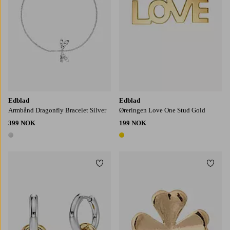
Edblad
Edblad
Armbånd Dragonfly Bracelet Silver
Øreringen Love One Stud Gold
399 NOK
199 NOK
1 farge
1 farge
Legg til favoritter
Legg t