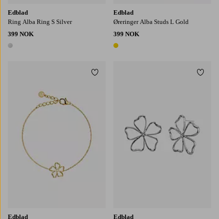
Edblad
Edblad
Ring Alba Ring S Silver
Øreringer Alba Studs L Gold
399 NOK
399 NOK
1 farge
1 farge
Legg til favoritter
Legg t
Edblad
Edblad