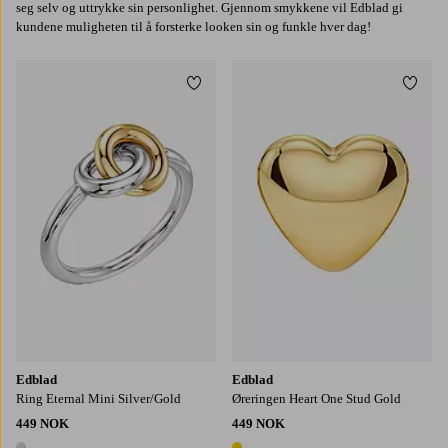
seg selv og uttrykke sin personlighet. Gjennom smykkene vil Edblad gi
kundene muligheten til å forsterke looken sin og funkle hver dag!
Legg til favoritter
Legg t
M
L
Edblad
Edblad
Ring Eternal Mini Silver/Gold
Øreringen Heart One Stud Gold
449 NOK
449 NOK