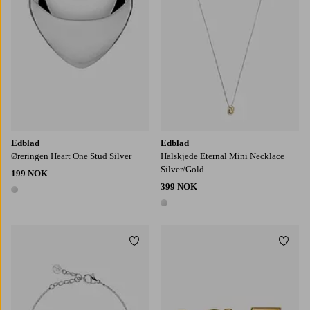
Edblad
Edblad
Øreringen Heart One Stud Silver
Halskjede Eternal Mini Necklace
Silver/Gold
199 NOK
399 NOK
1 farge
1 farge
Legg til favoritter
Legg t