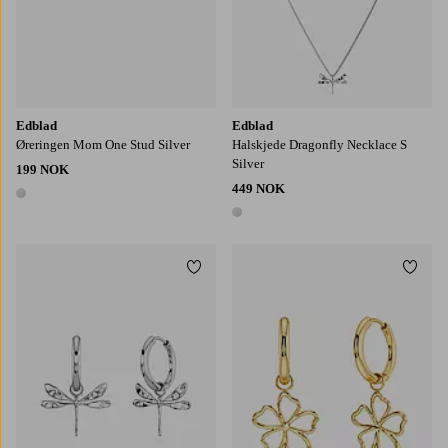
Edblad
Edblad
Øreringen Mom One Stud Silver
Halskjede Dragonfly Necklace S
Silver
199 NOK
449 NOK
1 farge
1 farge
Legg til favoritter
Legg t