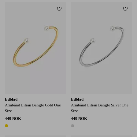
Legg til favoritter
Legg t
Edblad
Edblad
Armbånd Lilian Bangle Gold One
Armbånd Lilian Bangle Silver One
Size
Size
449 NOK
449 NOK
1 farge
1 farge