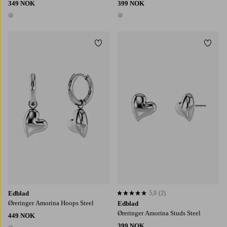
349 NOK
399 NOK
1 farge
1 farge
Legg til favoritter
Legg t
Edblad
5,0
(2)
5,0 basert på 2 karaktergivninger
Øreringer Amorina Hoops Steel
Edblad
Øreringer Amorina Studs Steel
449 NOK
399 NOK