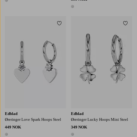
1 farge
1 farge
Legg til favoritter
Legg t
Edblad
Edblad
Øreringer Love Spark Hoops Steel
Øreringer Lucky Hoops Mini Steel
449 NOK
349 NOK
1 farge
1 farge