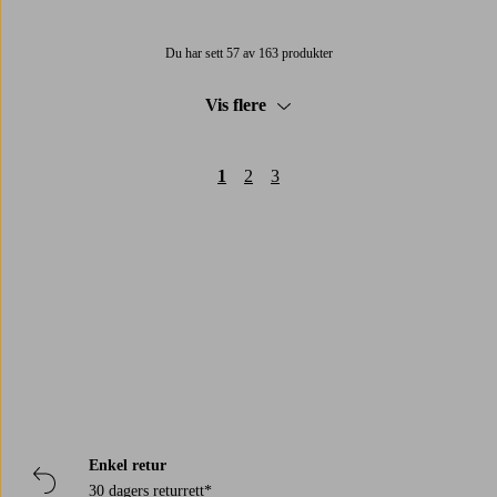
Du har sett 57 av 163 produkter
Vis flere
1
2
3
Trustpilot
Enkel retur
30 dagers returrett*