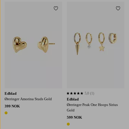
Legg til favoritter
Legg t
Edblad
5,0
(1)
5,0 basert på 1 karaktergivninger
Øreringer Amorina Studs Gold
Edblad
Øreringer Peak One Hoops Sirius
399 NOK
Gold
1 farge
599 NOK
1 farge