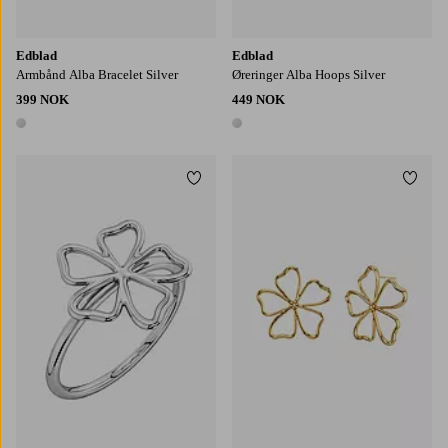
Edblad
Edblad
Armbånd Alba Bracelet Silver
Øreringer Alba Hoops Silver
399 NOK
449 NOK
1 farge
1 farge
Legg til favoritter
Legg t
M
L