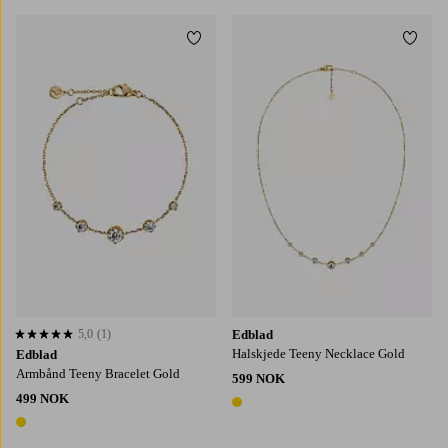
Legg til favoritter
Legg t
5,0
(1)
Edblad
5,0 basert på 1 karaktergivninger
Halskjede Teeny Necklace Gold
Edblad
Armbånd Teeny Bracelet Gold
599 NOK
499 NOK
1 farge
1 farge