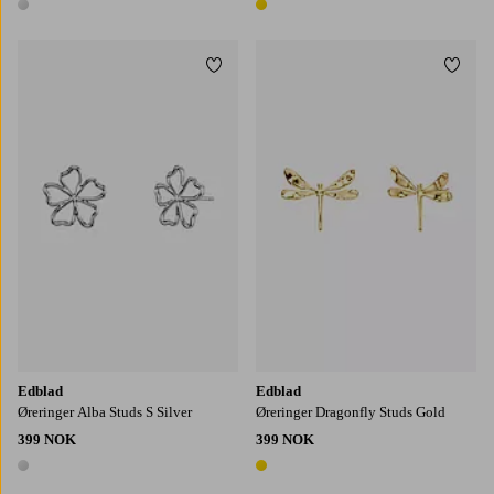
1 farge
1 farge
Legg til favoritter
Legg t
Edblad
Edblad
Øreringer Alba Studs S Silver
Øreringer Dragonfly Studs Gold
399 NOK
399 NOK
1 farge
1 farge