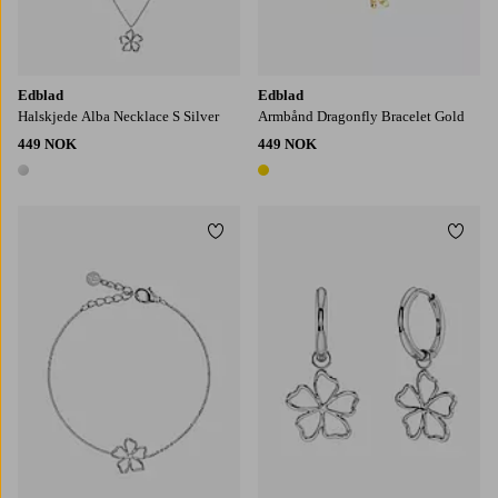
Edblad
Edblad
Halskjede Alba Necklace S Silver
Armbånd Dragonfly Bracelet Gold
449 NOK
449 NOK
1 farge
1 farge
Legg til favoritter
Legg t