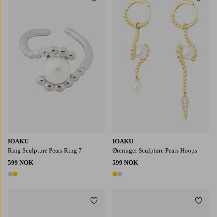
Legg til favoritter
Legg t
IOAKU
IOAKU
Ring Sculpture Pears Ring 7
Øreringer Sculpture Pears Hoops
599 NOK
599 NOK
2 farger
2 farger
Legg til favoritter
Legg t