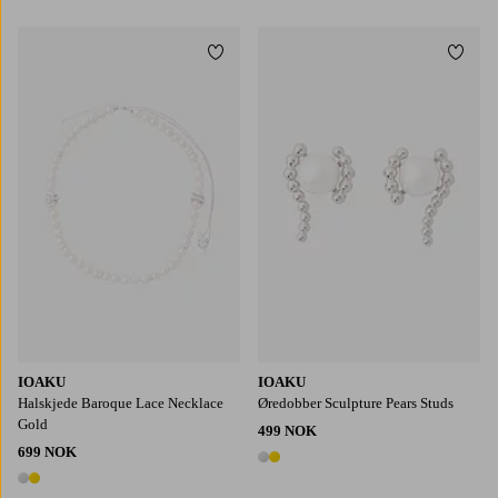
2 farger
Legg til favoritter
Legg t
IOAKU
IOAKU
Halskjede Baroque Lace Necklace
Øredobber Sculpture Pears Studs
Gold
499 NOK
699 NOK
2 farger
2 farger