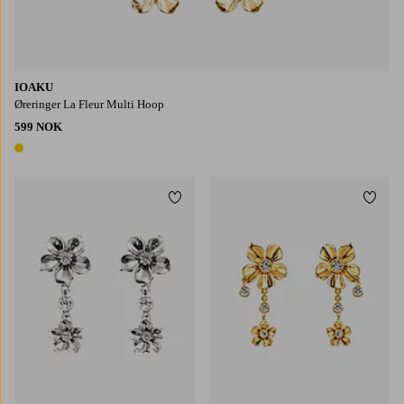
IOAKU
Øreringer La Fleur Multi Hoop
599 NOK
1 farge
Legg til favoritter
Legg t