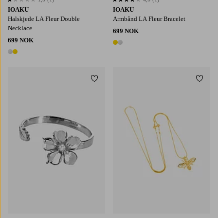
1,0 basert på 1 karaktergivninger
4,0 basert på 1 karaktergivninger
IOAKU
IOAKU
Halskjede LA Fleur Double
Armbånd LA Fleur Bracelet
Necklace
699 NOK
699 NOK
2 farger
2 farger
Legg til favoritter
Legg t