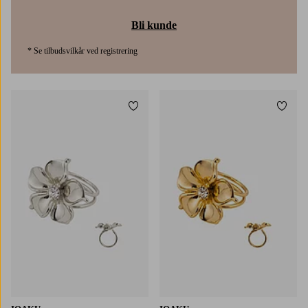
Bli kunde
* Se tilbudsvilkår ved registrering
Legg til favoritter
Legg t