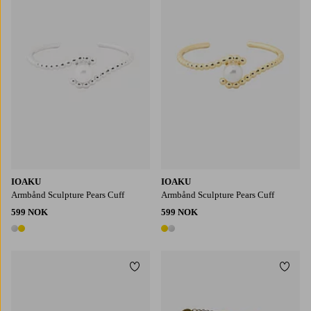
IOAKU
IOAKU
Armbånd Sculpture Pears Cuff
Armbånd Sculpture Pears Cuff
599 NOK
599 NOK
2 farger
2 farger
Legg til favoritter
Legg t