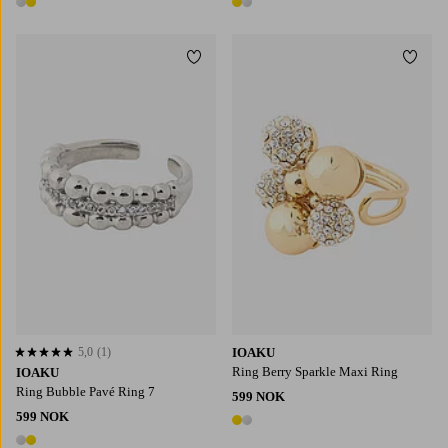
2 farger
2 farger
Legg til favoritter
Legg t
5,0
(1)
IOAKU
5,0 basert på 1 karaktergivninger
Ring Berry Sparkle Maxi Ring
IOAKU
Ring Bubble Pavé Ring 7
599 NOK
599 NOK
2 farger