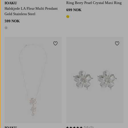
Ring Berry Pearl Crystal Maxi Ring
IOAKU
Halskjede LA Fleur Multi Pendant
699 NOK
Gold Stainless Steel
1 farge
599 NOK
1 farge
Legg til favoritter
Legg t
IOAKU
5,0
(5)