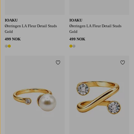
IOAKU
IOAKU
Øreringen LA Fleur Detail Studs
Øreringen LA Fleur Detail Studs
Gold
Gold
499 NOK
499 NOK
2 farger
2 farger
Legg til favoritter
Legg t
S
M
S
M