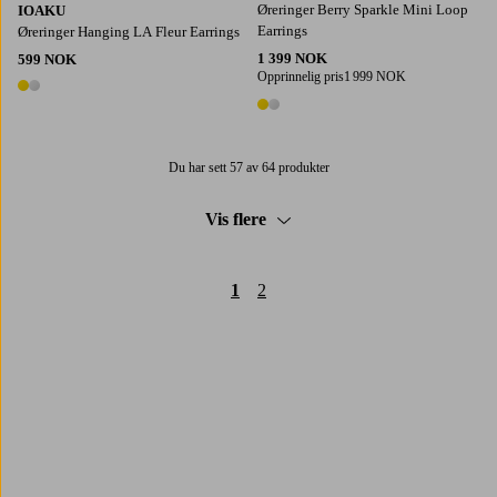
Øreringer Berry Sparkle Mini Loop
IOAKU
Earrings
Øreringer Hanging LA Fleur Earrings
1 399 NOK
599 NOK
Opprinnelig pris
1 999 NOK
2 farger
2 farger
Du har sett 57 av 64 produkter
Vis flere
1
2
Trustpilot