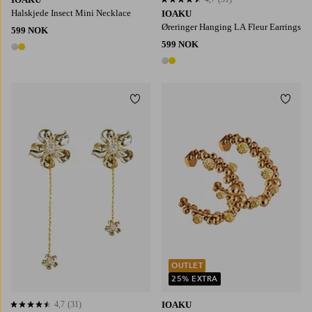
4,7 basert på 31 karaktergivninger
Halskjede Insect Mini Necklace
IOAKU
Øreringer Hanging LA Fleur Earrings
599 NOK
599 NOK
2 farger
2 farger
Legg til favoritter
Legg t
OUTLET
25% EXTRA
4,7
(31)
IOAKU
4,7 basert på 31 karaktergivninger