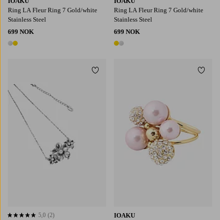
IOAKU
IOAKU
Ring LA Fleur Ring 7 Gold/white
Ring LA Fleur Ring 7 Gold/white
Stainless Steel
Stainless Steel
699 NOK
699 NOK
2 farger
2 farger
Legg til favoritter
Legg t
5,0
(2)
IOAKU
5,0 basert på 2 karaktergivninger