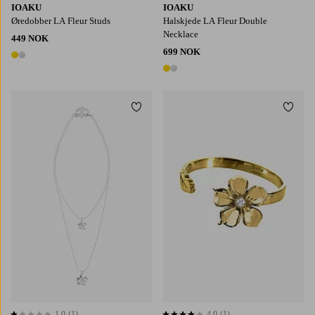
IOAKU
IOAKU
Øredobber LA Fleur Studs
Halskjede LA Fleur Double
Necklace
449 NOK
699 NOK
2 farger
2 farger
Legg til favoritter
Legg t
1,0
(1)
4,0
(1)