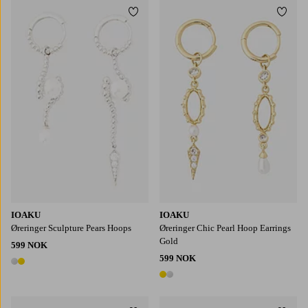
Legg til favoritter
Legg t
IOAKU
IOAKU
Øreringer Sculpture Pears Hoops
Øreringer Chic Pearl Hoop Earrings
Gold
599 NOK
599 NOK
2 farger
2 farger