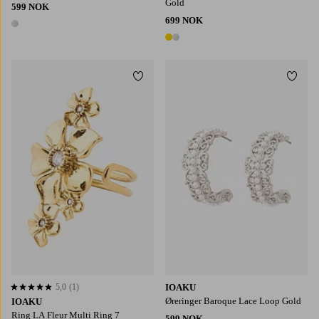
Gold
599 NOK
699 NOK
1 farge
2 farger
Legg til favoritter
Legg t
5,0
(1)
IOAKU
5,0 basert på 1 karaktergivninger
Øreringer Baroque Lace Loop Gold
IOAKU
Ring LA Fleur Multi Ring 7
599 NOK