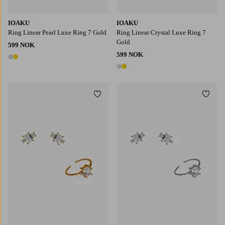
IOAKU
IOAKU
Ring Linear Pearl Luxe Ring 7 Gold
Ring Linear Crystal Luxe Ring 7
Gold
599 NOK
599 NOK
2 farger
2 farger
Legg til favoritter
Legg t