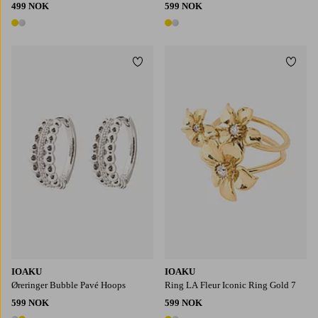
499 NOK
599 NOK
2 farger
2 farger
Legg til favoritter
Legg t
IOAKU
IOAKU
Øreringer Bubble Pavé Hoops
Ring LA Fleur Iconic Ring Gold 7
599 NOK
599 NOK