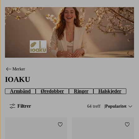
IOAKU
Merker
IOAKU
Armbånd
Øredobber
Ringer
Halskjeder
Filtrer
64 treff
Sorter på:
Popularitet
Legg til favoritter
Legg t