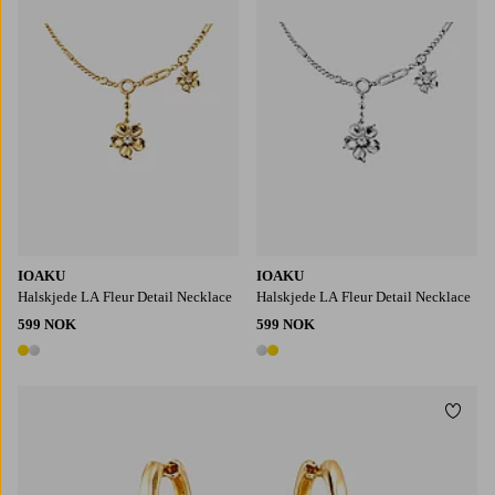
IOAKU
IOAKU
Halskjede LA Fleur Detail Necklace
Halskjede LA Fleur Detail Necklace
599 NOK
599 NOK
2 farger
2 farger
Legg t