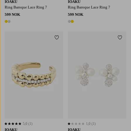
IOAKU
IOAKU
Ring Baroque Lace Ring 7
Ring Baroque Lace Ring 7
599 NOK
599 NOK
2 farger
2 farger
Legg til favoritter
Legg t
5,0
(1)
1,0
(1)
5,0 basert på 1 karaktergivninger
1,0 basert på 1 karaktergivninger
IOAKU
IOAKU