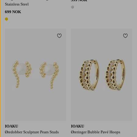
Stainless Steel
1 farge
699 NOK
1 farge
Legg til favoritter
Legg t
IOAKU
IOAKU
Øredobber Sculpture Pears Studs
Øreringer Bubble Pavé Hoops