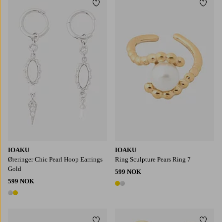
Legg til favoritter
Legg t
IOAKU
IOAKU
Øreringer Chic Pearl Hoop Earrings
Ring Sculpture Pears Ring 7
Gold
599 NOK
599 NOK
2 farger
2 farger