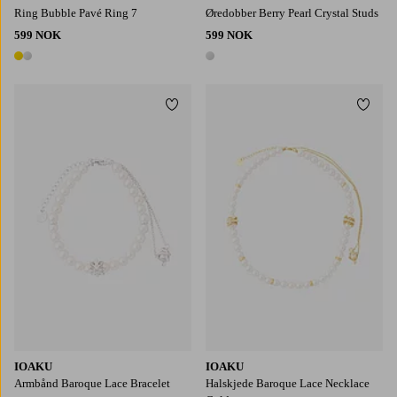
Ring Bubble Pavé Ring 7
Øredobber Berry Pearl Crystal Studs
599 NOK
599 NOK
2 farger
1 farge
Legg til favoritter
Legg t
IOAKU
IOAKU
Armbånd Baroque Lace Bracelet
Halskjede Baroque Lace Necklace