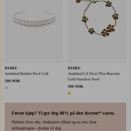
IOAKU
IOAKU
Armbånd Bubble Pavé Cuff
Armbånd LA Fleur Thin Bracelet
Gold Stainless Steel
599 NOK
599 NOK
1 farge
1 farge
Første kjøp? Vi ger deg 40% på den dyreste* varen.
Nyheter hver uke, eksklusive tilbud og en stor dose
stilinspirasjon– direkte til deg.