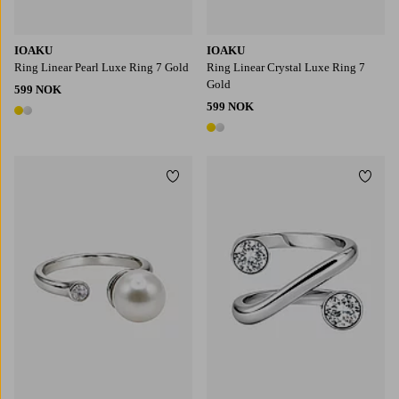
IOAKU
IOAKU
Ring Linear Pearl Luxe Ring 7 Gold
Ring Linear Crystal Luxe Ring 7
Gold
599 NOK
599 NOK
2 farger
2 farger
Legg til favoritter
Legg t
S
M
S
M