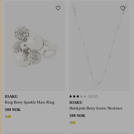
Legg til favoritter
Legg t
IOAKU
3,0
(2)
3,0 basert på 2 karaktergivninger
Ring Berry Sparkle Maxi Ring
IOAKU
Halskjede Berry Iconic Necklace
599 NOK
599 NOK
2 farger
2 farger