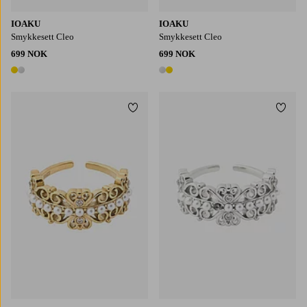
IOAKU
IOAKU
Smykkesett Cleo
Smykkesett Cleo
699 NOK
699 NOK
2 farger
2 farger
Legg til favoritter
Legg t