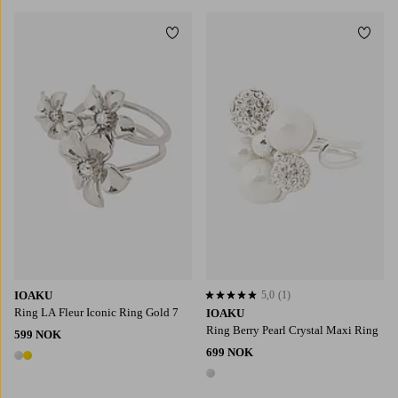
Legg til favoritter
Legg t
IOAKU
5,0
(1)
5,0 basert på 1 karaktergivninger
Ring LA Fleur Iconic Ring Gold 7
IOAKU
Ring Berry Pearl Crystal Maxi Ring
599 NOK
699 NOK
2 farger
1 farge