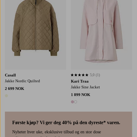
Casall
5,0
(1)
5,0 basert på 1 karaktergivninger
Jakke Nordic Quilted
Kari Traa
Jakke Sine Jacket
2 699 NOK
1 899 NOK
1 farge
2 farger
Første kjøp? Vi ger deg 40% på den dyreste* varen.
Nyheter hver uke, eksklusive tilbud og en stor dose