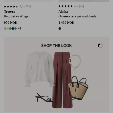
4,5
(105)
4,5
(46)
4,5 basert på 105 karaktergivninger
4,5 basert på 46 karaktergivninger
Tretorn
Áhkká
Regnjakke Wings
Overtrekksskjørt med dunfyll
950 NOK
1 499 NOK
+4
9 farger
1 farge