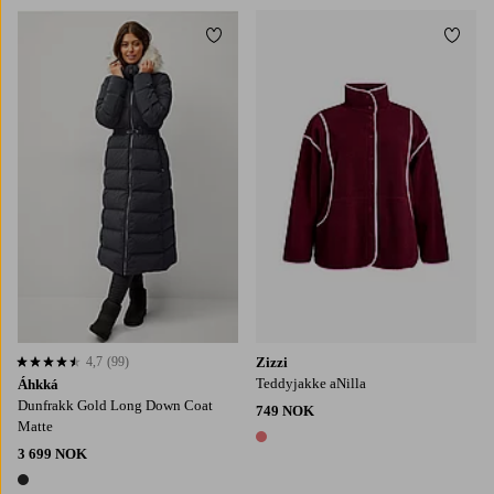
Legg til favoritter
Legg t
4,7
(99)
Zizzi
4,7 basert på 99 karaktergivninger
Teddyjakke aNilla
Áhkká
Dunfrakk Gold Long Down Coat
749 NOK
Matte
1 farge
3 699 NOK
1 farge