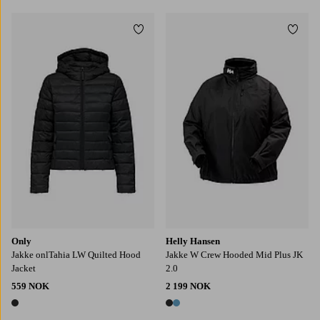
Legg til favoritter
Legg t
XS
S
M
L
XL
1X
2X
3X
Only
Helly Hansen
Jakke onlTahia LW Quilted Hood
Jakke W Crew Hooded Mid Plus JK
Jacket
2.0
559 NOK
2 199 NOK
1 farge
2 farger