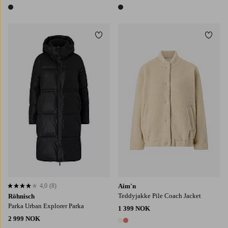
1 farge
1 farge
Legg til favoritter
Legg t
XS
S
M
L
XL
4,0
(8)
Aim'n
4,0 basert på 8 karaktergivninger
Teddyjakke Pile Coach Jacket
Röhnisch
Parka Urban Explorer Parka
1 399 NOK
2 999 NOK
2 farger