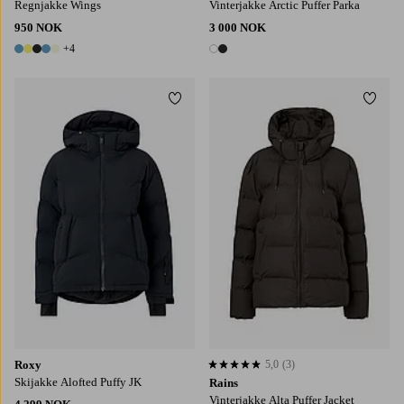
Regnjakke Wings
Vinterjakke Arctic Puffer Parka
950 NOK
3 000 NOK
+4
9 farger
2 farger
Legg til favoritter
Legg t
S
M
L
XL
Roxy
5,0
(3)
5,0 basert på 3 karaktergivninger
Skijakke Alofted Puffy JK
Rains
Vinterjakke Alta Puffer Jacket