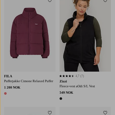
Legg til favoritter
Legg t
XS
S
M
L
XL
FILA
4,7
(7)
4,7 basert på 7 karaktergivninger
Pufferjakke Cimone Relaxed Puffer
Zizzi
Fleece-vest aOdi S/L Vest
1 200 NOK
549 NOK
1 farge
1 farge
Legg til favoritter
Legg t