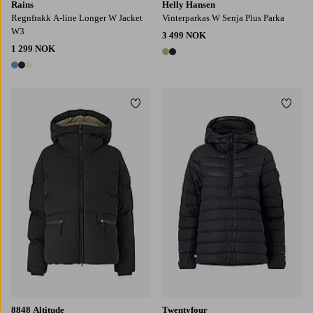
Rains
Helly Hansen
Regnfrakk A-line Longer W Jacket
Vinterparkas W Senja Plus Parka
W3
3 499 NOK
1 299 NOK
2 farger
3 farger
Legg til favoritter
Legg t
8848 Altitude
Twentyfour