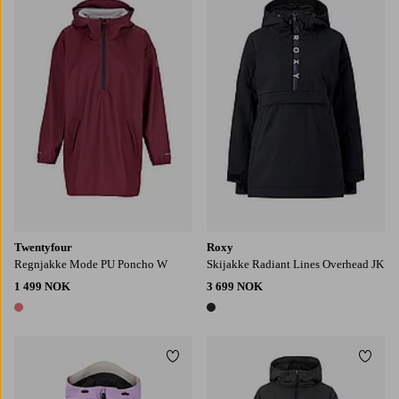
S
M
L
XL
Twentyfour
Roxy
Regnjakke Mode PU Poncho W
Skijakke Radiant Lines Overhead JK
1 499 NOK
3 699 NOK
1 farge
1 farge
Legg til favoritter
Legg t
XS
S
M
L
XL
S
M
L
XL
2XL