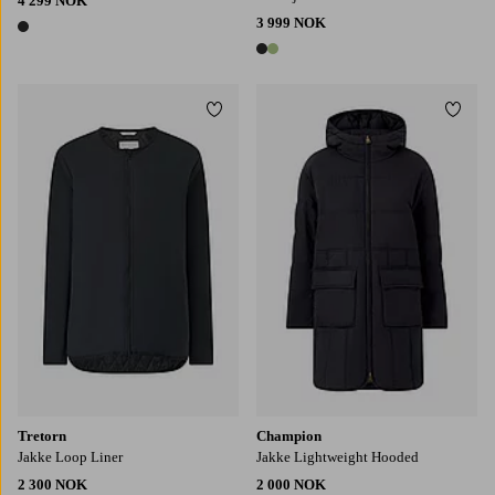
4 299 NOK
3 999 NOK
1 farge
2 farger
Legg til favoritter
Legg t
S
M
L
XL
Tretorn
Champion
Jakke Loop Liner
Jakke Lightweight Hooded
2 300 NOK
2 000 NOK