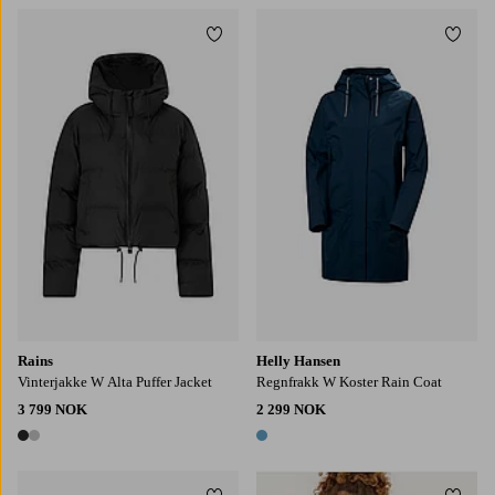
Legg til favoritter
Legg t
XS
S
M
L
XL
XS
S
M
L
XL
Rains
Helly Hansen
Vinterjakke W Alta Puffer Jacket
Regnfrakk W Koster Rain Coat
3 799 NOK
2 299 NOK
2 farger
1 farge