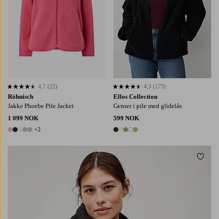
4,7
(22)
4,3
(175)
4,7 basert på 22 karaktergivninger
4,3 basert på 175 karaktergivninger
Röhnisch
Ellos Collection
Jakke Phoebe Pile Jacket
Genser i pile med glidelås
1 099 NOK
599 NOK
+2
7 farger
5 farger
Legg t