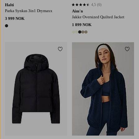
Halti
4,5
(6)
4,5 basert på 6 karaktergivninger
Parka Synkas 3in1 Drymaxx
Aim'n
Jakke Oversized Quilted Jacket
3 999 NOK
1 899 NOK
1 farge
5 farger
Legg til favoritter
Legg t
XS
S
M
L
XL