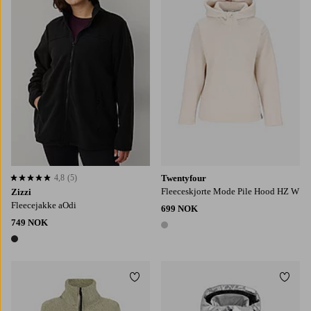
4,8
(5)
Twentyfour
4,8 basert på 5 karaktergivninger
Fleeceskjorte Mode Pile Hood HZ W
Zizzi
Fleecejakke aOdi
699 NOK
749 NOK
1 farge
1 farge
Legg til favoritter
Legg t
XS
S
M
L
XL