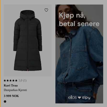
Legg til favoritter
XS
S
M
L
XL
Les mer
5,0
(1)
5,0 basert på 1 karaktergivninger
Kari Traa
Dunparkas Kjersti
3 999 NOK
1 farge