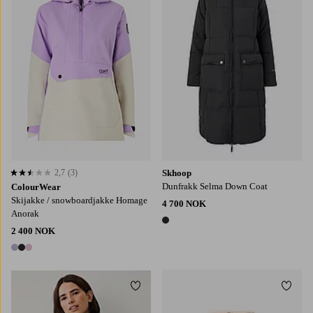
2,7
(3)
Skhoop
2,7 basert på 3 karaktergivninger
Dunfrakk Selma Down Coat
ColourWear
Skijakke / snowboardjakke Homage
4 700 NOK
Anorak
1 farge
2 400 NOK
3 farger
Legg til favoritter
Legg t