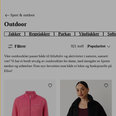
Sport & outdoor
Outdoor
Jakker
Regnjakker
Parkas
Vindjakker
Soft
Filtrer
921 treff
Sorter på:
Popularitet
Våre outdoorklær passer både til friluftsliv og aktiviteter i naturen, uansett
vær! Vi har et bredt utvalg av outdoorklær for dame, med mengder av kjente
merker og utførelser. Finn nye favoritter som både er lekre og funksjonelle på
Ellos!
Legg til favoritter
Legg t
XS
S
M
L
XL