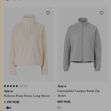
7 farger
Legg til favoritter
Legg t
XS
S
M
L
XL
XS
S
M
L
XL
5,0
(1)
Aim'n
5,0 basert på 1 karaktergivninger
Genserjakke Campus Sweat Zip
Aim'n
Jacket
Pullover Polar Fleece Long Sleeve
899 NOK
1 199 NOK
2 farger
3 farger