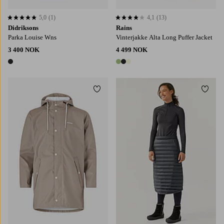
5,0
(1)
4,1
(13)
5,0 basert på 1 karaktergivninger
4,1 basert på 13 karaktergivninger
Didriksons
Rains
Parka Louise Wns
Vinterjakke Alta Long Puffer Jacket
3 400 NOK
4 499 NOK
1 farge
3 farger
Legg til favoritter
Legg t