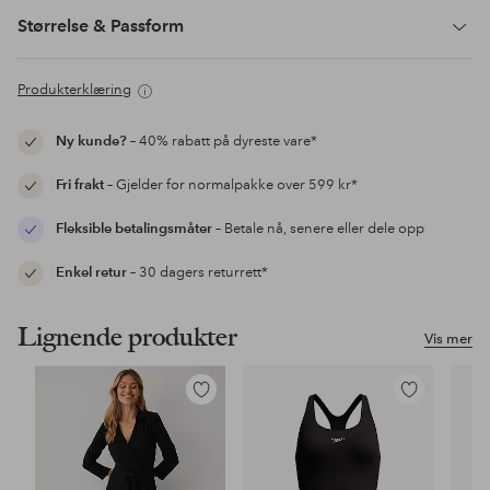
Størrelse & Passform
Produkterklæring
Ny kunde?
– 40% rabatt på dyreste vare*
Fri frakt
– Gjelder for normalpakke over 599 kr*
Fleksible betalingsmåter
– Betale nå, senere eller dele opp
Enkel retur
– 30 dagers returrett*
Lignende produkter
Vis mer
Legg
Legg
til
til
favoritter
favoritter