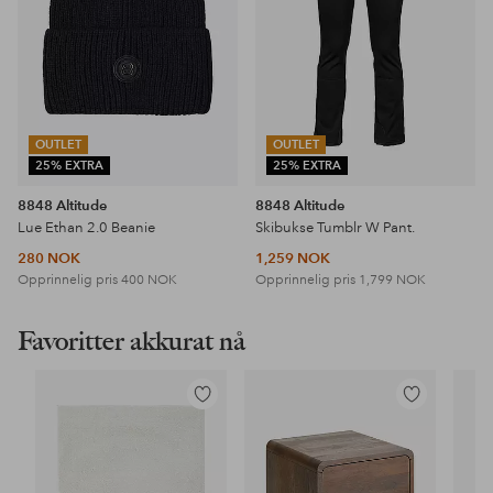
OUTLET
OUTLET
25% EXTRA
25% EXTRA
8848 Altitude
8848 Altitude
Lue Ethan 2.0 Beanie
Skibukse Tumblr W Pant.
280 NOK
1,259 NOK
Opprinnelig pris
400 NOK
Opprinnelig pris
1,799 NOK
Favoritter akkurat nå
Legg
Legg
til
til
favoritter
favoritter