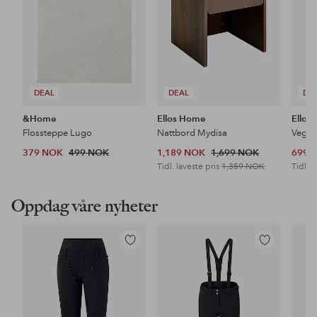
DEAL
DEAL
DE
&Home
Ellos Home
Ellos
Flossteppe Lugo
Nattbord Mydisa
Veggh
379 NOK
499 NOK
1,189 NOK
1,699 NOK
699 
Tidl. laveste pris
1,359 NOK
Tidl. l
Oppdag våre nyheter
Legg
Legg
til
til
favoritter
favoritter