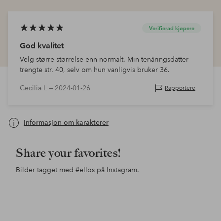
Verifierad kjøpere
God kvalitet
Velg større størrelse enn normalt. Min tenåringsdatter
trengte str. 40, selv om hun vanligvis bruker 36.
Cecilia L —
2024-01-26
Rapportere
Informasjon om karakterer
Share your favorites!
Bilder tagget med
#ellos
på Instagram.
Innlegg
ellosofficial
publisert
av