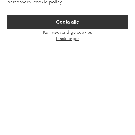
personvern.
cookie-policy.
Mine sider
Godta alle
Om Ellos
Kun nødvendige cookies
Åpne
Innstillinger
Våre tjenester
chat-
boks
Vilkår
Venner
Sikre betalinger - Betal direkte eller del opp
Vil du vite mer om
våre betalingsalternativer
?
elpy
elpy