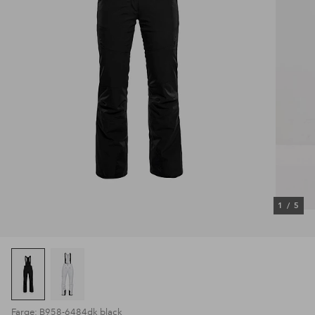
1
/
5
Farge: B958-6484dk black