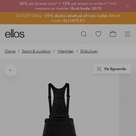
30%
på dyreste vare*
+ 15%
på resten av ordern.* Inkl.
Lukk
massevis av møbler!
Bruk kode: 3015
OUTLET DEAL -
25% ekstra rabatt på alt i vår outlet.
Benytt
kode:
ALLOUTLET
Ellos
Gå
Søk
logo
til
Gå
–
favorittmerkede
til
Dame
Sport & outdoor
Ytterklær
Skibukser
gå
produkter
handlekurv
til
forsiden
Vis lignende
Tilbake