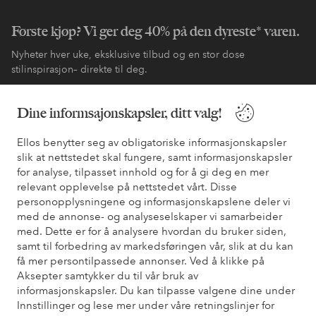
Første kjøp? Vi ger deg 40% på den dyreste* varen.
Nyheter hver uke, eksklusive tilbud og en stor dose
stilinspirasjon– direkte til deg.
Bli kunde
Dine informsajonskapsler, ditt valg!
Ellos benytter seg av obligatoriske informasjonskapsler
* Se tilbudsvilkår ved registrering
slik at nettstedet skal fungere, samt informasjonskapsler
for analyse, tilpasset innhold og for å gi deg en mer
relevant opplevelse på nettstedet vårt. Disse
Trenger du hjelp?
personopplysningene og informasjonskapslene deler vi
med de annonse- og analyseselskaper vi samarbeider
Du finner svar på de vanligste spørsmålene i vår FAQ. Du finner
med. Dette er for å analysere hvordan du bruker siden,
også informasjon om hvordan du kan kontakte oss.
samt til forbedring av markedsføringen vår, slik at du kan
få mer persontilpassede annonser. Ved å klikke på
Kundeservice
Bestilling
Betalingsmåte
Lev
Aksepter samtykker du til vår bruk av
informasjonskapsler. Du kan tilpasse valgene dine under
Innstillinger og lese mer under våre retningslinjer for