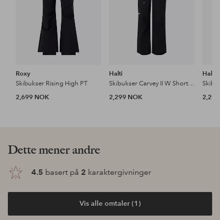
Roxy
Halti
Halti
Skibukser Rising High PT
Skibukser Carvey II W Short Dx
Skibu
2,699 NOK
2,299 NOK
2,29
Dette mener andre
4.5
basert på
2
karaktergivninger
Vis alle omtaler (1)