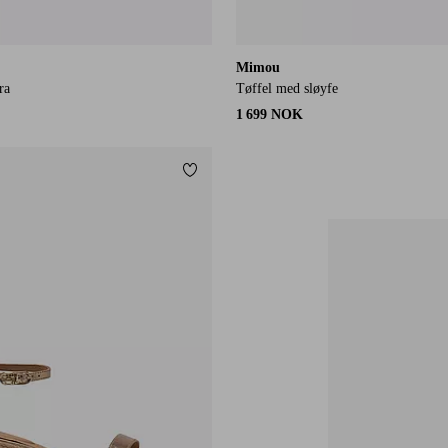
Mimou
ra
Tøffel med sløyfe
1 699 NOK
Legg til favoritter