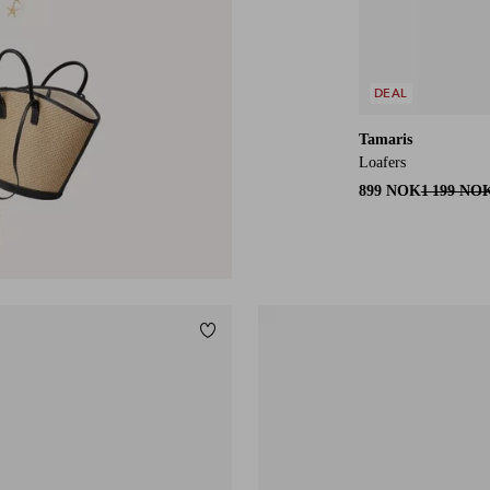
DEAL
Tamaris
Loafers
899 NOK
1 199 NO
Legg til favoritter