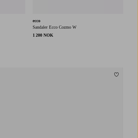
ecco
Sandaler Ecco Cozmo W
1 200 NOK
Legg til fa