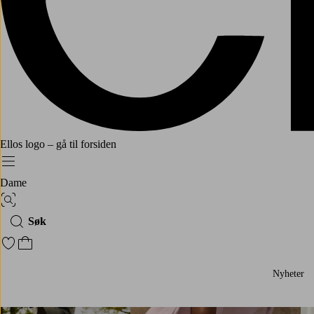
Ellos logo – gå til forsiden
Meny
Dame
Bildesøk
Søk
Gå til favorittmerkede produkter
Gå til handlekurven
Nyheter