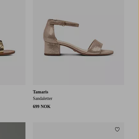
Tamaris
Sandaletter
699 NOK
Legg til fa