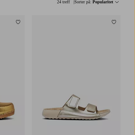
24 treff
Sorter på:
Popularitet
Legg til favoritter
Legg til fa