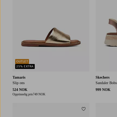
OUTLET
25% EXTRA
Tamaris
Skechers
Slip ons
Sandaler Bobs
524 NOK
999 NOK
Opprinnelig pris
749 NOK
Legg til favoritter