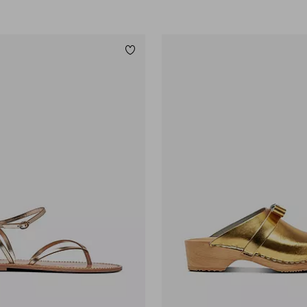
Legg til favoritter
36
37
38
39
40