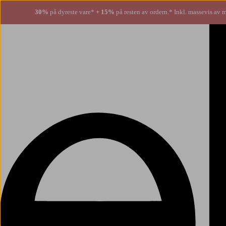
30%
på dyreste vare*
+ 15%
på resten av ordern.* Inkl. massevis av 