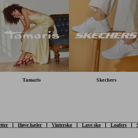
Tamaris
Skechers
tter
Høye hæler
Vintersko
Lave sko
Loafers