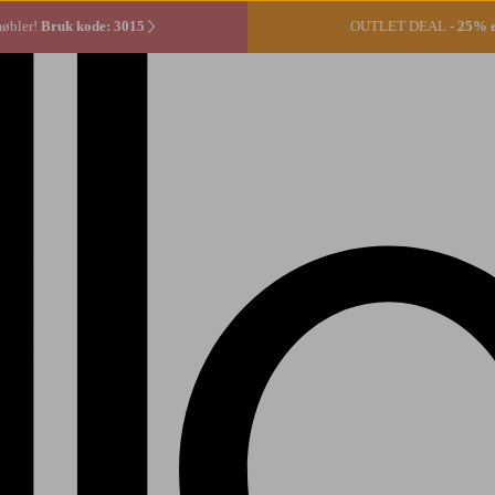
møbler!
Bruk kode: 3015
OUTLET DEAL -
25% ek