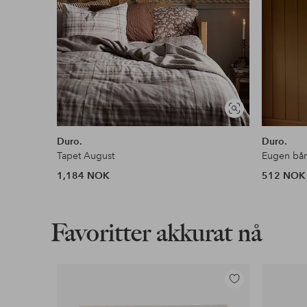
Vis
lignende
Duro.
Duro.
Tapet August
Eugen bå
1,184 NOK
512 NOK
Favoritter akkurat nå
Legg
til