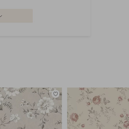
Legg
til
favoritter