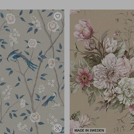
Legg
til
favoritter
Vis
MADE IN SWEDEN