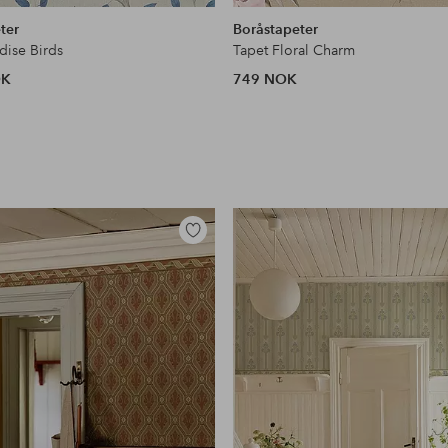
lignende
ter
Boråstapeter
dise Birds
Tapet Floral Charm
OK
749 NOK
Legg
til
favoritter