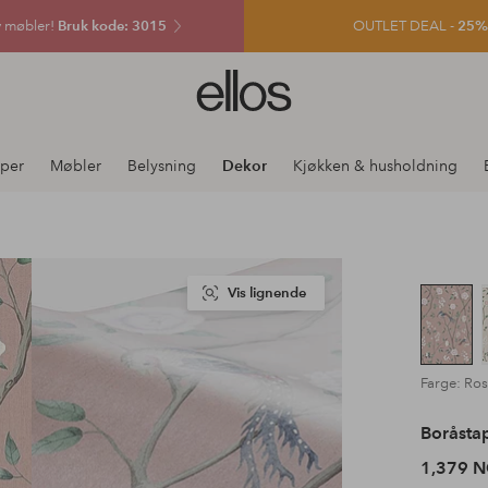
v møbler!
Bruk kode: 3015
OUTLET DEAL -
25% e
Ellos
logo
–
gå
per
Møbler
Belysning
Dekor
Kjøkken & husholdning
til
forsiden
Vis lignende
Farge: Ro
Boråsta
1,379 