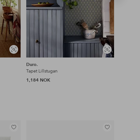
produkt
Vis
Vis
lignende
lignende
Duro.
Duro.
Tapet Lillstugan
Tapet Ama
1,184 NOK
801 NOK
Legg
Legg
til
til