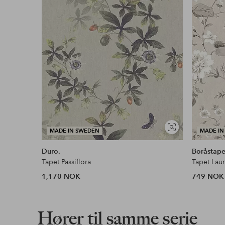
Vis
MADE IN SWEDEN
MADE IN
lignende
Duro.
Boråstape
Tapet Passiflora
Tapet Laur
1,170 NOK
749 NOK
Hører til samme serie