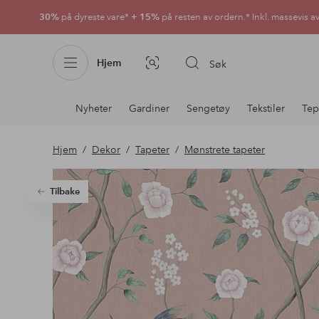
30%
på dyreste vare*
+ 15%
på resten av ordern.* Inkl. massevis a
Hjem
Søk
Bildesøk
Avdelingsnavigering
Nyheter
Gardiner
Sengetøy
Tekstiler
Tep
Hjem
Dekor
Tapeter
Mønstrete tapeter
Tilbake