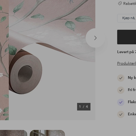
Rabattk
Kjøp nå,
Neste
produkt
Levert på
Produkter
Ny 
Fri f
Flek
1
/
4
Enke