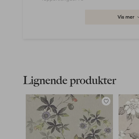
Artikkelnummer: 1727495-01-0
Vis mer
Last ned høyoppløst bilde
Fri frakt
Gjelder for normalpakke over 599 kr
Les mer
Lignende produkter
Faktura & Konto
Våre mest fordelaktige betalingsmåter
Legg
til
favoritter
Les mer