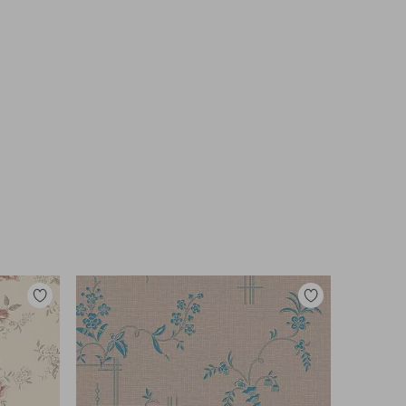
Legg
Legg
til
til
favoritter
favoritter