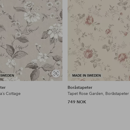
Vis
 SWEDEN
MADE IN SWEDEN
lignende
ter
Boråstapeter
a´s Cottage
Tapet Rose Garden, Boråstapeter
749 NOK