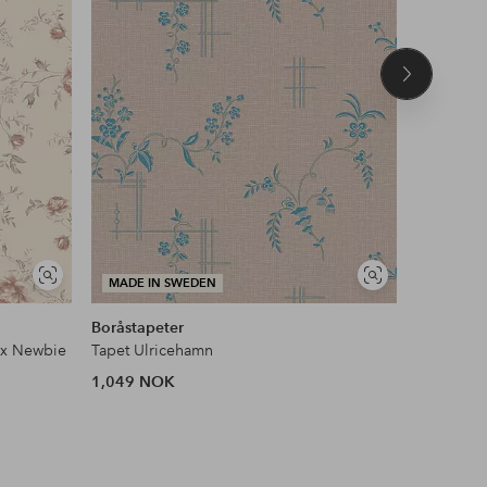
Neste
produkt
Vis
Vis
MADE IN SWEDEN
MADE I
lignende
lignende
Boråstapeter
Boråstape
 x Newbie
Tapet Ulricehamn
Tapet Ros
1,049 NOK
749 NOK