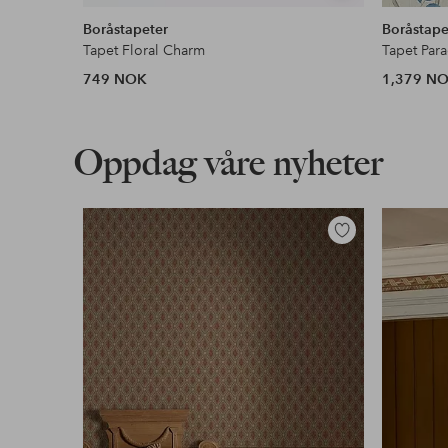
lignende
Boråstapeter
Boråstape
Tapet Floral Charm
Tapet Para
749 NOK
1,379 N
Oppdag våre nyheter
Legg
til
favoritter