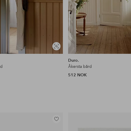
Vis
lignende
Duro.
rd
Åkersta bård
512 NOK
Legg
til