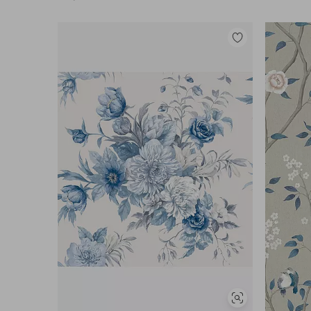
Legg
til
favoritter
Vis