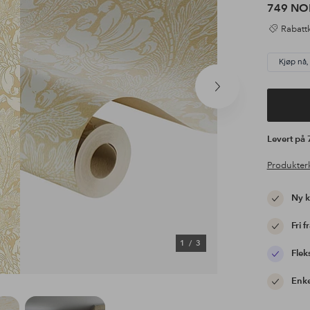
749 NO
Rabattk
Kjøp nå,
Neste
produkt
Levert på
Produkter
Ny 
Fri f
1
/
3
Flek
Enke