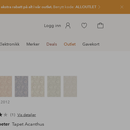
kstra rabatt på alt i vår outlet.
Benytt kode:
ALLOUTLET
Lukk
Gå
Logg inn
til
Gå
favorittmerkede
til
Elektronikk
Merker
Deals
Outlet
Gavekort
produkter
handlekurven
l 2012
1
Vis detaljer
peter
Tapet Acanthus