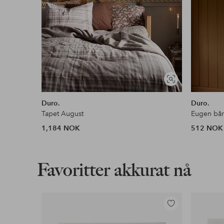
Vis
lignende
Duro.
Duro.
Tapet August
Eugen bå
1,184 NOK
512 NOK
Favoritter akkurat nå
Legg
til