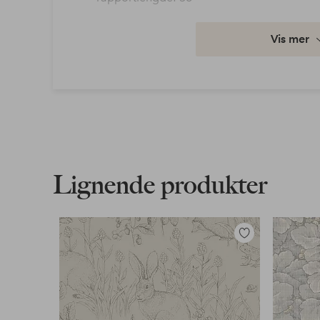
Artikkelnummer: 1727515-01-0
Vis mer
Last ned høyoppløst bilde
Fri frakt
Gjelder for normalpakke over 599 kr
Les mer
Lignende produkter
Faktura & Konto
Våre mest fordelaktige betalingsmåter
Legg
til
favoritter
Les mer