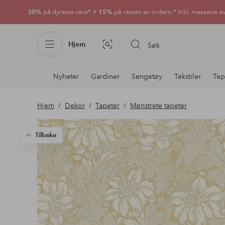
30%
på dyreste vare*
+ 15%
på resten av ordern.* Inkl. massevis a
Hjem
Søk
Bildesøk
Avdelingsnavigering
Nyheter
Gardiner
Sengetøy
Tekstiler
Tep
Hjem
Dekor
Tapeter
Mønstrete tapeter
Tilbake