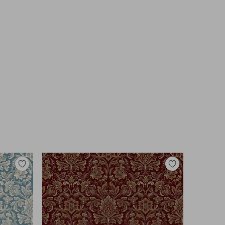
Legg
Legg
til
til
favoritter
favoritter