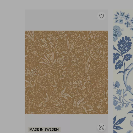
Legg
til
favoritter
Vis
MADE IN SWEDEN