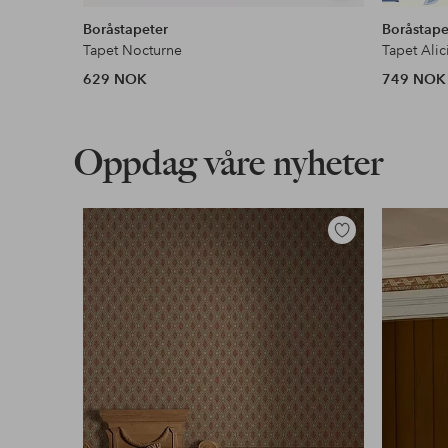
lignende
Boråstapeter
Boråstape
Tapet Nocturne
Tapet Alic
629 NOK
749 NOK
Oppdag våre nyheter
Legg
til
favoritter