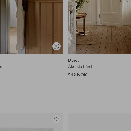
Vis
lignende
Duro.
rd
Åkersta bård
512 NOK
Legg
til