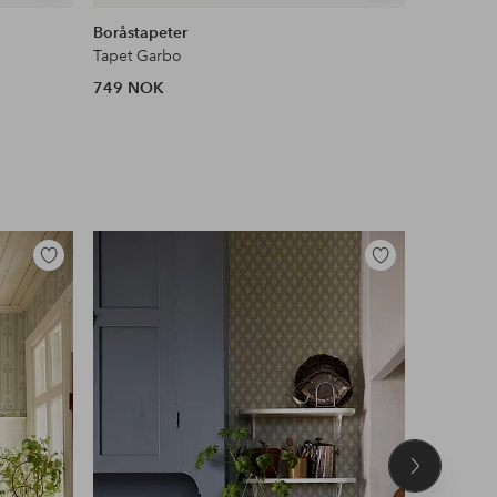
lignende
lignende
Boråstapeter
Boråstape
Tapet Garbo
Tapet Alic
749 NOK
749 NOK
Legg
Legg
til
til
favoritter
favoritter
Neste