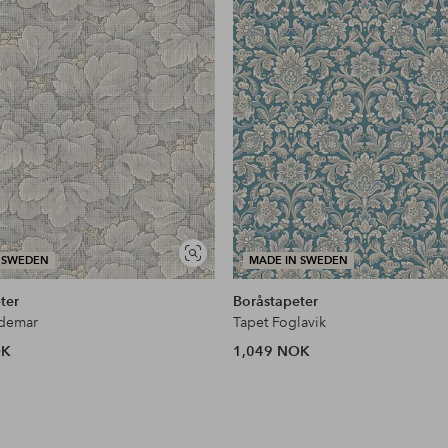
Vis
 SWEDEN
MADE IN SWEDEN
lignende
ter
Boråstapeter
ldemar
Tapet Foglavik
OK
1,049 NOK