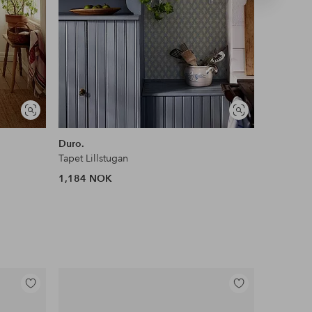
produkt
Vis
Vis
lignende
lignende
Duro.
Duro.
Tapet Lillstugan
Tapet Ama
1,184 NOK
801 NOK
Legg
Legg
til
til