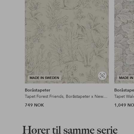
Vis
MADE IN SWEDEN
MADE IN
lignende
Boråstapeter
Boråstape
Tapet Forest Friends, Boråstapeter x Newbie
Tapet Wa
749 NOK
1,049 N
Hører til samme serie