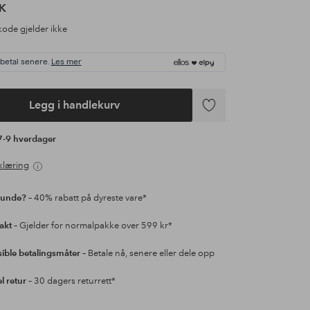
K
ode gjelder ikke
 betal senere.
Les mer
Legg i handlekurv
Legg
til
 7-9 hverdager
favoritter
klæring
kunde?
– 40% rabatt på dyreste vare*
rakt
– Gjelder for normalpakke over 599 kr*
sible betalingsmåter
– Betale nå, senere eller dele opp
l retur
– 30 dagers returrett*