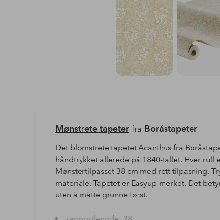
Mønstrete tapeter
fra
Boråstapeter
Det blomstrete tapetet Acanthus fra Boråstapet
håndtrykket allerede på 1840-tallet. Hver rull
Mønstertilpasset 38 cm med rett tilpasning. T
materiale. Tapetet er Easyup-merket. Det betyr
uten å måtte grunne først.
rapportlengde: 38