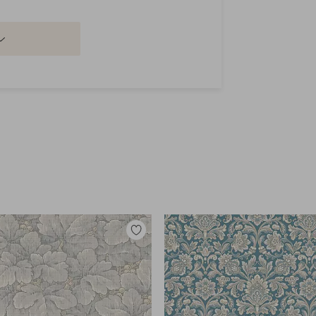
Legg
til
favoritter