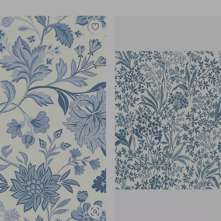
Legg
til
favoritter
Vis