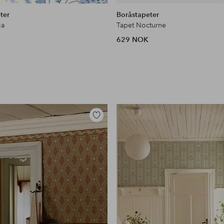
lignende
ter
Boråstapeter
ia
Tapet Nocturne
629 NOK
Legg
til
favoritter