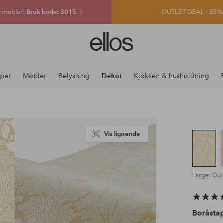
v møbler!
Bruk kode: 3015
OUTLET DEAL -
25% e
Ellos
logo
–
gå
per
Møbler
Belysning
Dekor
Kjøkken & husholdning
til
forsiden
Vis lignende
Farge: Gu
Boråsta