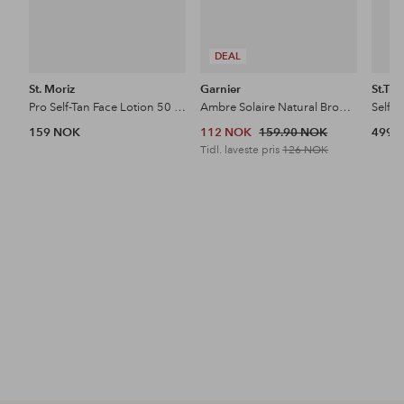
DEAL
St. Moriz
Garnier
St.Tro
Pro Self-Tan Face Lotion 50 Ml
Ambre Solaire Natural Bronzer Self-Tan Lotion For Normal Skin Medium 175 Ml
159 NOK
112 NOK
159.90 NOK
499 
Tidl. laveste pris
126 NOK