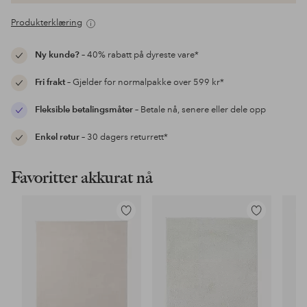
Produkterklæring
Ny kunde?
– 40% rabatt på dyreste vare*
Fri frakt
– Gjelder for normalpakke over 599 kr*
Fleksible betalingsmåter
– Betale nå, senere eller dele opp
Enkel retur
– 30 dagers returrett*
Favoritter akkurat nå
Legg
Legg
til
til
favoritter
favoritter