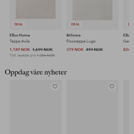
DEAL
DEAL
DE
Ellos Home
&Home
Ellos
Teppe Avila
Flossteppe Lugo
1,189 NOK
1,699 NOK
379 NOK
499 NOK
824 
Tidl. laveste pris
1,206 NOK
Oppdag våre nyheter
Legg
Legg
til
til
favoritter
favoritter