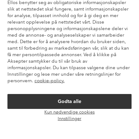
Ellos benytter seg av obligatoriske informasjonskapsler
slik at nettstedet skal fungere, samt informasjonskapsler
for analyse, tilpasset innhold og for å gi deg en mer
Trenger du hjelp?
relevant opplevelse på nettstedet vårt. Disse
personopplysningene og informasjonskapslene deler vi
Du finner svar på de vanligste spørsmålene i vår FAQ. Du finner
med de annonse- og analyseselskaper vi samarbeider
også informasjon om hvordan du kan kontakte oss.
med. Dette er for å analysere hvordan du bruker siden,
samt til forbedring av markedsføringen vår, slik at du kan
Kundeservice
Bestilling
Betalingsmåte
Lev
få mer persontilpassede annonser. Ved å klikke på
Aksepter samtykker du til vår bruk av
informasjonskapsler. Du kan tilpasse valgene dine under
Innstillinger og lese mer under våre retningslinjer for
Mine sider
personvern.
cookie-policy.
Om Ellos
Godta alle
Våre tjenester
Kun nødvendige cookies
Åpne
Innstillinger
chat-
Vilkår
boks