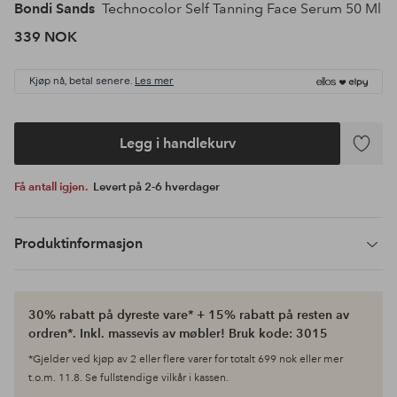
Bondi Sands
Technocolor Self Tanning Face Serum 50 Ml
339 NOK
Kjøp nå, betal senere.
Les mer
Legg i handlekurv
Legg
til
Få antall igjen.
Levert på 2-6 hverdager
favoritte
Produktinformasjon
30% rabatt på dyreste vare* + 15% rabatt på resten av
ordren*. Inkl. massevis av møbler! Bruk kode: 3015
*Gjelder ved kjøp av 2 eller flere varer for totalt 699 nok eller mer
t.o.m. 11.8. Se fullstendige vilkår i kassen.