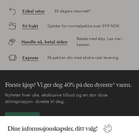
Enkel retur
30 dagers returrett*
Fri frakt
Gjelder for normalpakke over 599 NOK
Betale med elpy. Les mer i
Handle nå, betal siden
kassen.
Express
Få pakken din med ekstra rask levering
Første kjøp? Vi ger deg 40% på den dyreste* varen.
Nyheter hver uke, eksklusive tilbud og en stor dose
stilinspirasjon– direkte til deg.
Bli kunde
Dine informsajonskapsler, ditt valg!
* Se tilbudsvilkår ved registrering