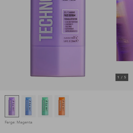
1
/
5
Farge: Magenta