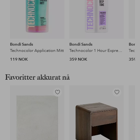
Bondi Sands
Bondi Sands
Bondi
Technocolor Application Mitt
Technocolor 1 Hour Express Self Tanning Foam 200ml
119 NOK
359 NOK
359 
Favoritter akkurat nå
Legg
Legg
til
til
favoritter
favoritter