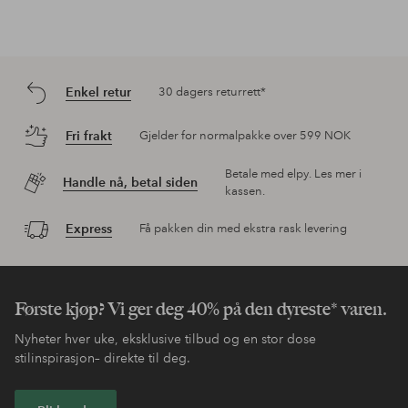
Enkel retur
30 dagers returrett*
Fri frakt
Gjelder for normalpakke over 599 NOK
Betale med elpy. Les mer i
Handle nå, betal siden
kassen.
Express
Få pakken din med ekstra rask levering
Første kjøp? Vi ger deg 40% på den dyreste* varen.
Nyheter hver uke, eksklusive tilbud og en stor dose
stilinspirasjon– direkte til deg.