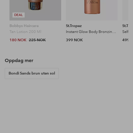
DEAL
Bobbys Haircare
St.Tropez
St.Tro
Tan Lotion 200 Ml
Instant Glow Body Bronzing Mousse 200 Ml
180 NOK
225 NOK
399 NOK
499 
Oppdag mer
Bondi Sands brun uten sol