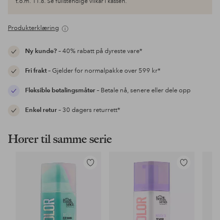
t.o.m. 11.8. Se fullstendige vilkår i kassen.
Produkterklæring
Ny kunde?
– 40% rabatt på dyreste vare*
Fri frakt
– Gjelder for normalpakke over 599 kr*
Fleksible betalingsmåter
– Betale nå, senere eller dele opp
Enkel retur
– 30 dagers returrett*
Hører til samme serie
Legg
Legg
til
til
favoritter
favoritter