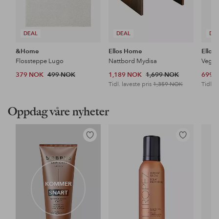
DEAL
DEAL
DE
&Home
Ellos Home
Ellos
Flossteppe Lugo
Nattbord Mydisa
Veggh
379 NOK
499 NOK
1,189 NOK
1,699 NOK
699 
Tidl. laveste pris
1,359 NOK
Tidl. l
Oppdag våre nyheter
Legg
Legg
til
til
favoritter
favoritter
KOMMER
SNART