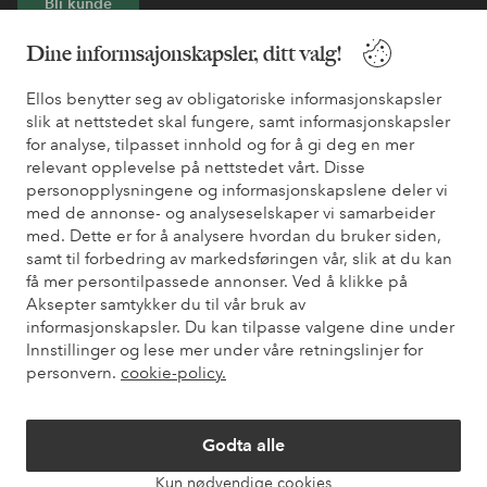
Bli kunde
Dine informsajonskapsler, ditt valg!
* Se tilbudsvilkår ved registrering
Ellos benytter seg av obligatoriske informasjonskapsler
slik at nettstedet skal fungere, samt informasjonskapsler
Trenger du hjelp?
for analyse, tilpasset innhold og for å gi deg en mer
relevant opplevelse på nettstedet vårt. Disse
Du finner svar på de vanligste spørsmålene i vår FAQ. Du finner
personopplysningene og informasjonskapslene deler vi
også informasjon om hvordan du kan kontakte oss.
med de annonse- og analyseselskaper vi samarbeider
med. Dette er for å analysere hvordan du bruker siden,
Kundeservice
Bestilling
Betalingsmåte
Lev
samt til forbedring av markedsføringen vår, slik at du kan
få mer persontilpassede annonser. Ved å klikke på
Aksepter samtykker du til vår bruk av
informasjonskapsler. Du kan tilpasse valgene dine under
Mine sider
Innstillinger og lese mer under våre retningslinjer for
personvern.
cookie-policy.
Om Ellos
Godta alle
Våre tjenester
Kun nødvendige cookies