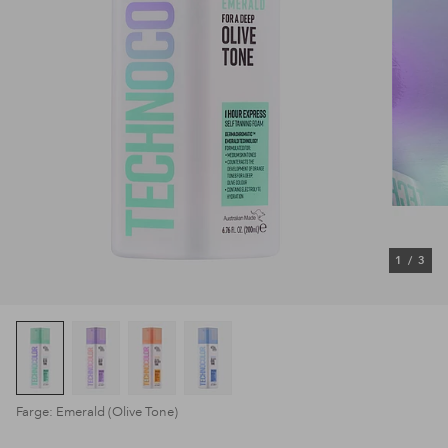
1
/
3
Farge: Emerald (Olive Tone)