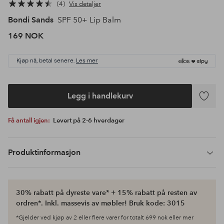
4
Vis detaljer
Bondi Sands
SPF 50+ Lip Balm
169 NOK
Kjøp nå, betal senere.
Les mer
Legg i handlekurv
Legg
til
Få antall igjen:
Levert på 2-6 hverdager
favoritte
Produktinformasjon
30% rabatt på dyreste vare* + 15% rabatt på resten av
ordren*. Inkl. massevis av møbler! Bruk kode: 3015
*Gjelder ved kjøp av 2 eller flere varer for totalt 699 nok eller mer