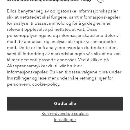
* Se tilbudsvilkår ved registrering
Ellos benytter seg av obligatoriske informasjonskapsler
slik at nettstedet skal fungere, samt informasjonskapsler
for analyse, tilpasset innhold og for å gi deg en mer
Trenger du hjelp?
relevant opplevelse på nettstedet vårt. Disse
personopplysningene og informasjonskapslene deler vi
Du finner svar på de vanligste spørsmålene i vår FAQ. Du finner
med de annonse- og analyseselskaper vi samarbeider
også informasjon om hvordan du kan kontakte oss.
med. Dette er for å analysere hvordan du bruker siden,
samt til forbedring av markedsføringen vår, slik at du kan
Kundeservice
Bestilling
Betalingsmåte
Lev
få mer persontilpassede annonser. Ved å klikke på
Aksepter samtykker du til vår bruk av
informasjonskapsler. Du kan tilpasse valgene dine under
Innstillinger og lese mer under våre retningslinjer for
Mine sider
personvern.
cookie-policy.
Om Ellos
Godta alle
Våre tjenester
Kun nødvendige cookies
Åpne
Innstillinger
chat-
Vilkår