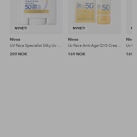
NYHET!
NYHET!
NY
Nivea
Nivea
Nivea
UV Face Specialist Silky Uv Stick Spf 50+ 15 ml
Uv Face Anti-Age Q10 Cream Spf 50+ 40 Ml
209 NOK
169 NOK
169 