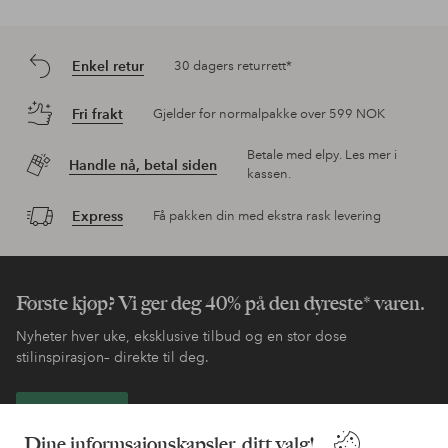
Enkel retur
30 dagers returrett*
Fri frakt
Gjelder for normalpakke over 599 NOK
Betale med elpy. Les mer i
Handle nå, betal siden
kassen.
Express
Få pakken din med ekstra rask levering
Første kjøp? Vi ger deg 40% på den dyreste* varen.
Nyheter hver uke, eksklusive tilbud og en stor dose
stilinspirasjon– direkte til deg.
Bli kunde
Dine informsajonskapsler, ditt valg!