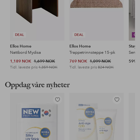
DEAL
DEAL
CO
Ellos Home
Ellos Home
Stayc
Nattbord Mydisa
Trappetrinnsteppe 15-pk
1,189 NOK
1,699 NOK
769 NOK
1,099 NOK
599 
Tidl. laveste pris
1,359 NOK
Tidl. laveste pris
824 NOK
Oppdag våre nyheter
Legg
Legg
til
til
favoritter
favoritter