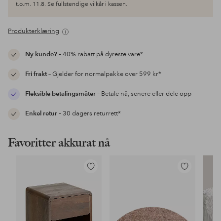
t.o.m. 11.8. Se fullstendige vilkår i kassen.
Produkterklæring
Ny kunde?
– 40% rabatt på dyreste vare*
Fri frakt
– Gjelder for normalpakke over 599 kr*
Fleksible betalingsmåter
– Betale nå, senere eller dele opp
Enkel retur
– 30 dagers returrett*
Favoritter akkurat nå
Legg
Legg
til
til
favoritter
favoritter