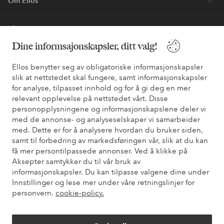
Bli kunde
Dine informsajonskapsler, ditt valg!
* Se tilbudsvilkår ved registrering
Ellos benytter seg av obligatoriske informasjonskapsler
slik at nettstedet skal fungere, samt informasjonskapsler
Trenger du hjelp?
for analyse, tilpasset innhold og for å gi deg en mer
relevant opplevelse på nettstedet vårt. Disse
Du finner svar på de vanligste spørsmålene i vår FAQ. Du finner
personopplysningene og informasjonskapslene deler vi
også informasjon om hvordan du kan kontakte oss.
med de annonse- og analyseselskaper vi samarbeider
med. Dette er for å analysere hvordan du bruker siden,
Kundeservice
Bestilling
Betalingsmåte
Lev
samt til forbedring av markedsføringen vår, slik at du kan
få mer persontilpassede annonser. Ved å klikke på
Aksepter samtykker du til vår bruk av
informasjonskapsler. Du kan tilpasse valgene dine under
Mine sider
Innstillinger og lese mer under våre retningslinjer for
personvern.
cookie-policy.
Om Ellos