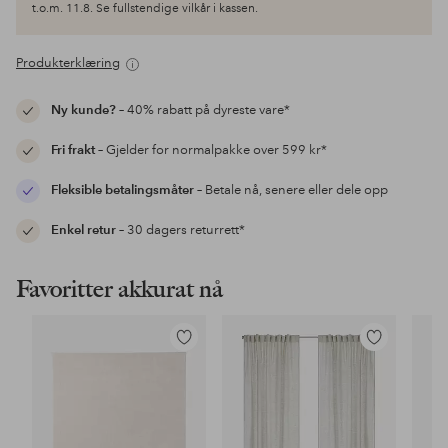
t.o.m. 11.8. Se fullstendige vilkår i kassen.
Produkterklæring
Ny kunde?
– 40% rabatt på dyreste vare*
Fri frakt
– Gjelder for normalpakke over 599 kr*
Fleksible betalingsmåter
– Betale nå, senere eller dele opp
Enkel retur
– 30 dagers returrett*
Favoritter akkurat nå
Legg
Legg
til
til
favoritter
favoritter