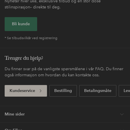
Enkel retur
30 dagers returrett*
Fri frakt
Gjelder for normalpakke over 599 NOK
Betale med elpy. Les mer i
Handle nå, betal siden
kassen.
Express
Få pakken din med ekstra rask levering
Første kjøp? Vi ger deg 40% på den dyreste* varen.
Nyheter hver uke, eksklusive tilbud og en stor dose
stilinspirasjon– direkte til deg.