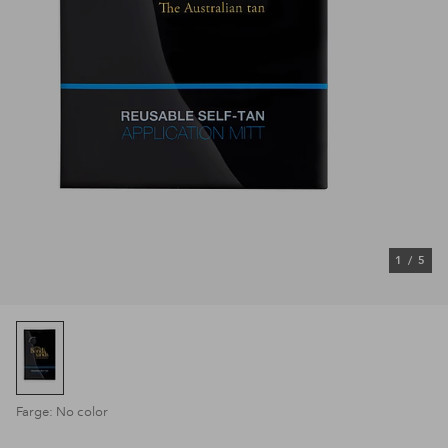
1
/
5
Farge: No color