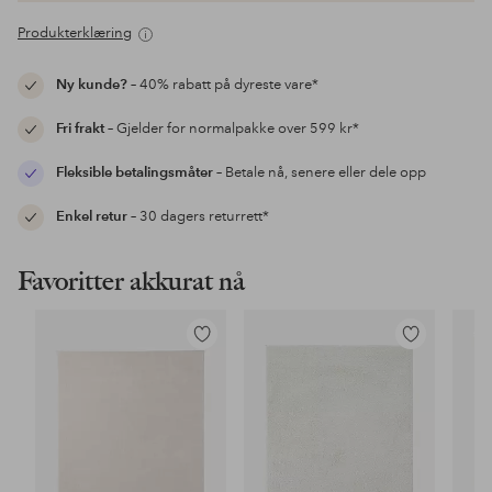
Produkterklæring
Ny kunde?
– 40% rabatt på dyreste vare*
Fri frakt
– Gjelder for normalpakke over 599 kr*
Fleksible betalingsmåter
– Betale nå, senere eller dele opp
Enkel retur
– 30 dagers returrett*
Favoritter akkurat nå
Legg
Legg
til
til
favoritter
favoritter