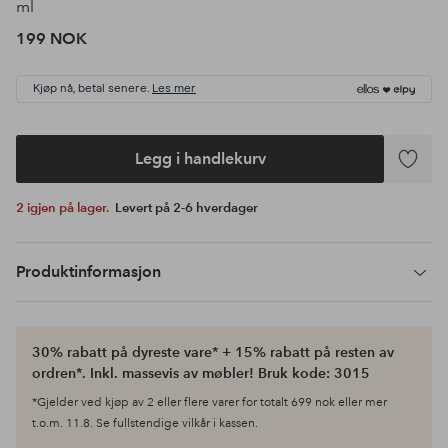
ml
199 NOK
Kjøp nå, betal senere.
Les mer
Legg i handlekurv
Legg
til
2 igjen på lager.
Levert på 2-6 hverdager
favoritte
Produktinformasjon
30% rabatt på dyreste vare* + 15% rabatt på resten av
ordren*. Inkl. massevis av møbler! Bruk kode: 3015
*Gjelder ved kjøp av 2 eller flere varer for totalt 699 nok eller mer
t.o.m. 11.8. Se fullstendige vilkår i kassen.