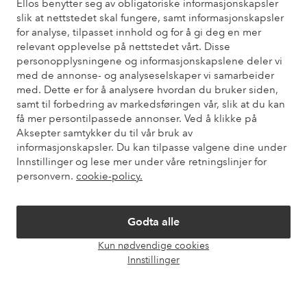
Ellos benytter seg av obligatoriske informasjonskapsler
slik at nettstedet skal fungere, samt informasjonskapsler
Trenger du hjelp?
for analyse, tilpasset innhold og for å gi deg en mer
relevant opplevelse på nettstedet vårt. Disse
Du finner svar på de vanligste spørsmålene i vår FAQ. Du finner
personopplysningene og informasjonskapslene deler vi
også informasjon om hvordan du kan kontakte oss.
med de annonse- og analyseselskaper vi samarbeider
med. Dette er for å analysere hvordan du bruker siden,
Kundeservice
Bestilling
Betalingsmåte
Lev
samt til forbedring av markedsføringen vår, slik at du kan
få mer persontilpassede annonser. Ved å klikke på
Aksepter samtykker du til vår bruk av
informasjonskapsler. Du kan tilpasse valgene dine under
Mine sider
Innstillinger og lese mer under våre retningslinjer for
personvern.
cookie-policy.
Om Ellos
Godta alle
Våre tjenester
Kun nødvendige cookies
Åpne
Innstillinger
chat-
Vilkår
boks