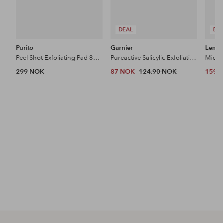
DEAL
DE
Purito
Garnier
Lenoi
Peel Shot Exfoliating Pad 8pcs
Pureactive Salicylic Exfoliating Liquid Care For Impure Skin 120 Ml
Micro
299 NOK
87 NOK
124.90 NOK
159 