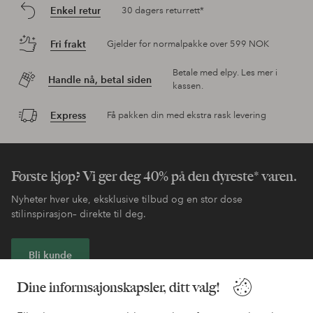
Enkel retur
30 dagers returrett*
Fri frakt
Gjelder for normalpakke over 599 NOK
Betale med elpy. Les mer i
Handle nå, betal siden
kassen.
Express
Få pakken din med ekstra rask levering
Første kjøp? Vi ger deg 40% på den dyreste* varen.
Nyheter hver uke, eksklusive tilbud og en stor dose
stilinspirasjon– direkte til deg.
Bli kunde
Dine informsajonskapsler, ditt valg!
* Se tilbudsvilkår ved registrering