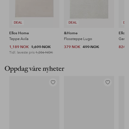
DEAL
DEAL
DE
Ellos Home
&Home
Ellos
Teppe Avila
Flossteppe Lugo
1,189 NOK
1,699 NOK
379 NOK
499 NOK
824 
Tidl. laveste pris
1,206 NOK
Oppdag våre nyheter
Legg
Legg
til
til
favoritter
favoritter