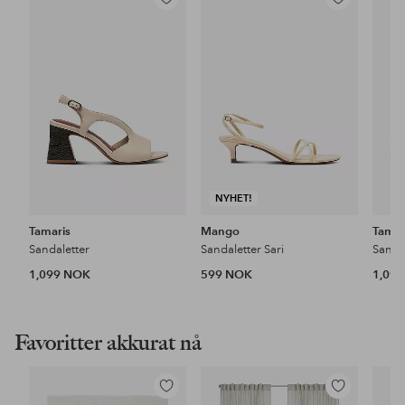
Legg
Legg
til
til
favoritter
favoritter
NYHET!
Tamaris
Mango
Tamar
Sandaletter
Sandaletter Sari
Sanda
1,099 NOK
599 NOK
1,09
Favoritter akkurat nå
Legg
Legg