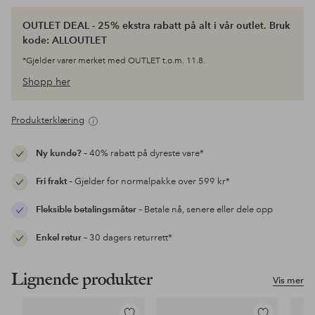
OUTLET DEAL - 25% ekstra rabatt på alt i vår outlet. Bruk
kode: ALLOUTLET
*Gjelder varer merket med OUTLET t.o.m. 11.8.
Shopp her
Produkterklæring
Ny kunde?
– 40% rabatt på dyreste vare*
Fri frakt
– Gjelder for normalpakke over 599 kr*
Fleksible betalingsmåter
– Betale nå, senere eller dele opp
Enkel retur
– 30 dagers returrett*
Lignende produkter
Vis mer