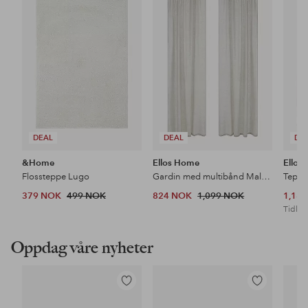
til
til
favoritter
favoritter
DEAL
DEAL
DE
&Home
Ellos Home
Ellos
Flossteppe Lugo
Gardin med multibånd Malva 2-pk i 100% lin
Teppe
379 NOK
499 NOK
824 NOK
1,099 NOK
1,18
Tidl. l
Oppdag våre nyheter
Legg
Legg
til
til