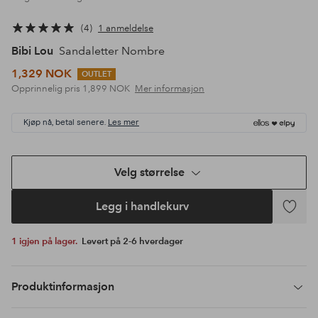
4
1 anmeldelse
Bibi Lou
Sandaletter Nombre
1,329 NOK
OUTLET
Opprinnelig pris
1,899 NOK
Mer informasjon
Kjøp nå, betal senere.
Les mer
Velg størrelse
Legg i handlekurv
Legg
til
1 igjen på lager.
Levert på 2-6 hverdager
favoritte
Produktinformasjon