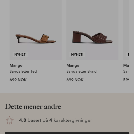
favoritter
favoritter
NYHET!
NYHET!
NY
Mango
Mango
Mang
Sandaletter Ted
Sandaletter Braid
Sanda
699 NOK
699 NOK
599 
Dette mener andre
4.8
basert på
4
karaktergivninger