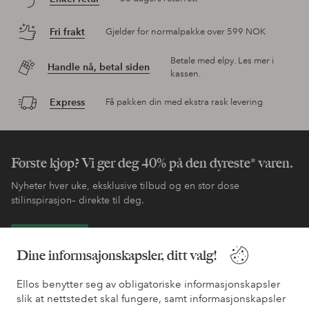
Fri frakt
Gjelder for normalpakke over 599 NOK
Betale med elpy. Les mer i
Handle nå, betal siden
kassen.
Express
Få pakken din med ekstra rask levering
Første kjøp? Vi ger deg 40% på den dyreste* varen.
Nyheter hver uke, eksklusive tilbud og en stor dose
stilinspirasjon– direkte til deg.
Bli kunde
Dine informsajonskapsler, ditt valg!
* Se tilbudsvilkår ved registrering
Ellos benytter seg av obligatoriske informasjonskapsler
slik at nettstedet skal fungere, samt informasjonskapsler