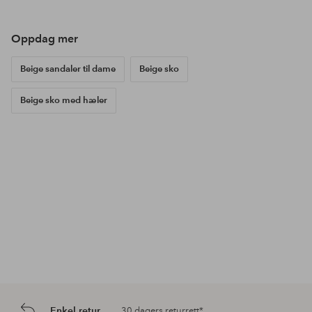
av
av
av
Oppdag mer
Beige sandaler til dame
Beige sko
Beige sko med hæler
Enkel retur
30 dagers returrett*