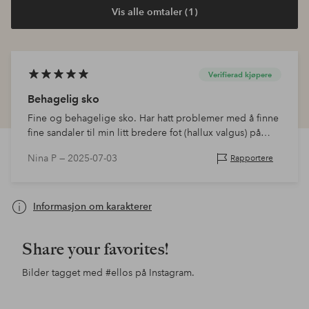
Vis alle omtaler (1)
Verifierad kjøpere
Behagelig sko
Fine og behagelige sko. Har hatt problemer med å finne
fine sandaler til min litt bredere fot (hallux valgus) på
høyre fot. Knoken er tykkere. På grensen til at jeg ikke
Nina P —
2025-07-03
Rapportere
ville ha dem ford…
Informasjon om karakterer
Share your favorites!
Bilder tagget med
#ellos
på Instagram.
Innlegg
jessicafrej
Innlegg
ellosofficial
Inn
ello
publisert
publisert
pub