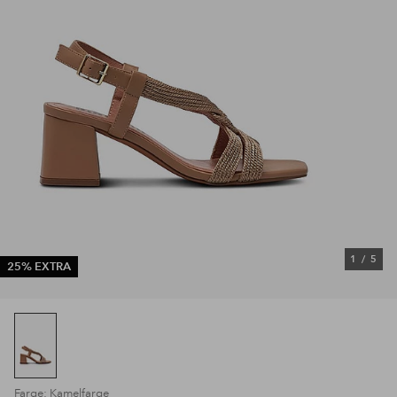
1
/
5
25% EXTRA
Farge: Kamelfarge