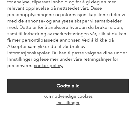
for analyse, tilpasset innhold og for å gi deg en mer
Trenger du hjelp?
relevant opplevelse på nettstedet vårt. Disse
personopplysningene og informasjonskapslene deler vi
Du finner svar på de vanligste spørsmålene i vår FAQ. Du finner
med de annonse- og analyseselskaper vi samarbeider
også informasjon om hvordan du kan kontakte oss.
med. Dette er for å analysere hvordan du bruker siden,
samt til forbedring av markedsføringen vår, slik at du kan
Kundeservice
Bestilling
Betalingsmåte
Lev
få mer persontilpassede annonser. Ved å klikke på
Aksepter samtykker du til vår bruk av
informasjonskapsler. Du kan tilpasse valgene dine under
Innstillinger og lese mer under våre retningslinjer for
Mine sider
personvern.
cookie-policy.
Om Ellos
Godta alle
Kun nødvendige cookies
Våre tjenester
Åpne
Innstillinger
chat-
boks
Vilkår
Venner