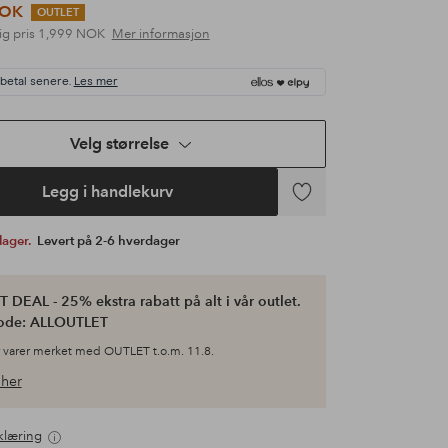
NOK
OUTLET
ig pris
1,999 NOK
Mer informasjon
 betal senere.
Les mer
Velg størrelse
Legg i handlekurv
Legg
til
 lager.
Levert på 2-6 hverdager
favoritter
 DEAL - 25% ekstra rabatt på alt i vår outlet.
ode: ALLOUTLET
 varer merket med OUTLET t.o.m. 11.8.
her
klæring