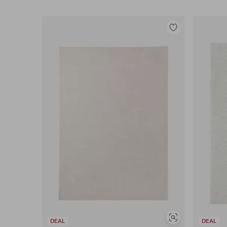
Legg
til
favoritter
Vis
DEAL
DEAL