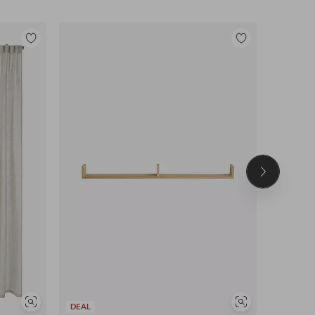
Legg
Legg
til
til
favoritter
favoritter
Neste
produkt
Vis
Vis
DEAL
DEAL