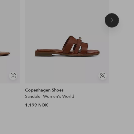
Neste
produkt
Vis
Vis
lignende
lignende
Copenhagen Shoes
INUIKII
Sandaler Women's World
Sandaler 
1,199 NOK
2,099 N