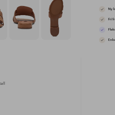
Ny 
Fri f
Flek
Enke
all