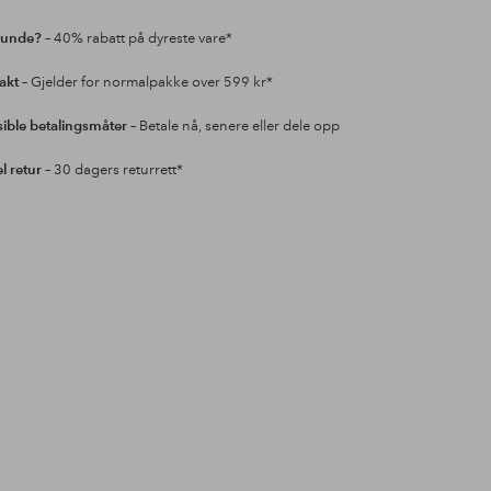
kunde?
– 40% rabatt på dyreste vare*
rakt
– Gjelder for normalpakke over 599 kr*
sible betalingsmåter
– Betale nå, senere eller dele opp
l retur
– 30 dagers returrett*