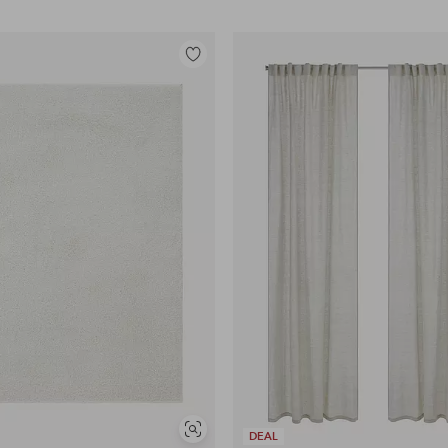
Legg
til
favoritter
Vis
DEAL