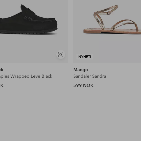
Vis
NYHET!
lignende
ck
Mango
aples Wrapped Leve Black
Sandaler Sandra
OK
599 NOK
l