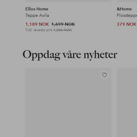
lignende
Ellos Home
&Home
Teppe Avila
Flosstepp
1,189 NOK
1,699 NOK
379 NOK
Tidl. laveste pris
1,206 NOK
Oppdag våre nyheter
Legg
til
favoritter