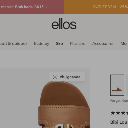
v møbler!
Bruk kode: 3015
OUTLET DEAL -
25% e
Ellos
logo
–
gå
port & outdoor
Badetøy
Sko
Plus size
Accessoirer
Mer
til
forsiden
Vis lignende
Farge: Ka
Bibi Lou