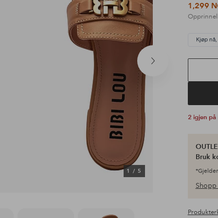
1,299 
Opprinnel
Kjøp nå,
Neste
produkt
2 igjen på
OUTLET
Bruk k
1
/
5
*Gjelder
Shopp 
Produkter