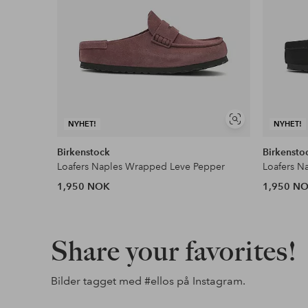
Vis
NYHET!
NYHET!
lignende
Birkenstock
Birkensto
Loafers Naples Wrapped Leve Pepper
Loafers N
1,950 NOK
1,950 N
Share your favorites!
Bilder tagget med
#ellos
på Instagram.
Innlegg
ellosofficial
Innlegg
ellosofficial
Innlegg
ellosofficia