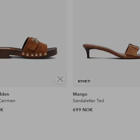
Vis
NYHET!
lignende
dden
Mango
Carrmen
Sandaletter Ted
OK
699 NOK