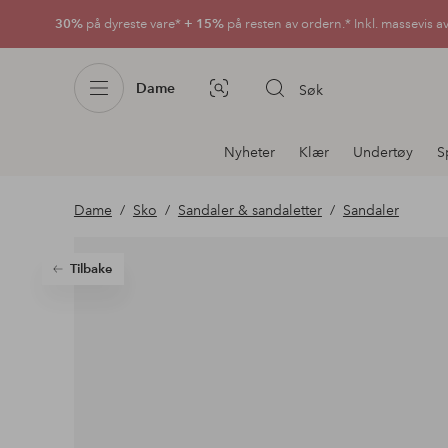
30%
på dyreste vare*
+ 15%
på resten av ordern.* Inkl. massevis a
Dame
Søk
Bildesøk
Avdelingsnavigering
Nyheter
Klær
Undertøy
S
Dame
Sko
Sandaler & sandaletter
Sandaler
Tilbake