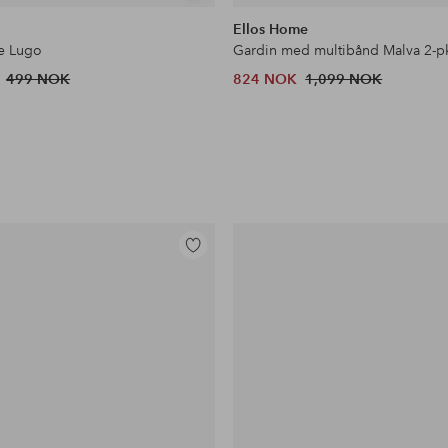
lignende
Ellos Home
e Lugo
499 NOK
824 NOK
1,099 NOK
Legg
til
favoritter