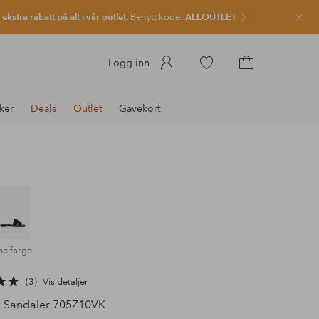
kstra rabatt på alt i vår outlet.
Benytt kode:
ALLOUTLET
Lukk
Gå
Logg inn
til
Gå
favorittmerkede
til
ker
Deals
Outlet
Gavekort
produkter
handlekurven
melfarge
3
Vis detaljer
Sandaler 705Z10VK