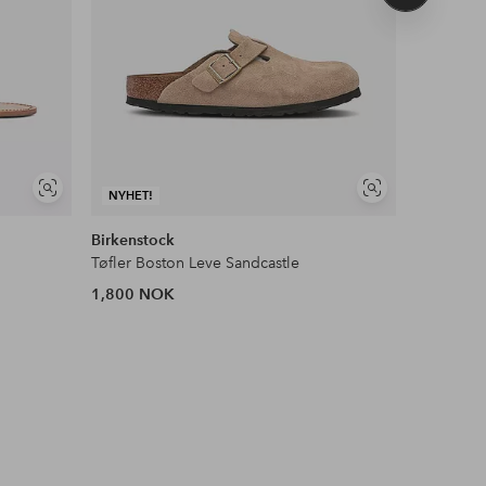
produkt
Vis
Vis
NYHET!
NYHET!
lignende
lignende
Birkenstock
Mango
Tøfler Boston Leve Sandcastle
Sandaler
1,800 NOK
699 NOK