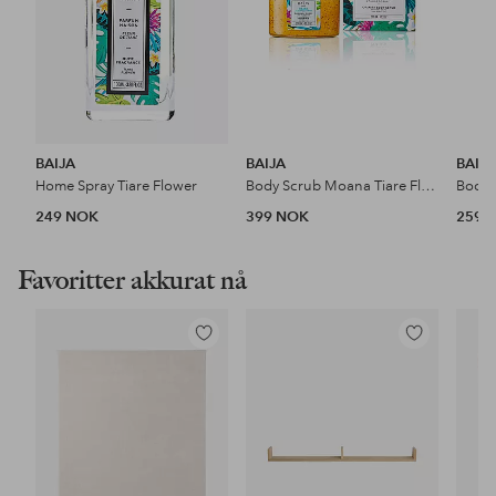
BAIJA
BAIJA
BAIJ
Home Spray Tiare Flower
Body Scrub Moana Tiare Flower 290 g
249 NOK
399 NOK
259 
Favoritter akkurat nå
Legg
Legg
til
til
favoritter
favoritter