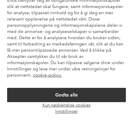
Ellos benytter seg av obligatoriske informasjonskapsler
slik at nettstedet skal fungere, samt informasjonskapsler
Trenger du hjelp?
for analyse, tilpasset innhold og for å gi deg en mer
relevant opplevelse på nettstedet vårt. Disse
Du finner svar på de vanligste spørsmålene i vår FAQ. Du finner
personopplysningene og informasjonskapslene deler vi
også informasjon om hvordan du kan kontakte oss.
med de annonse- og analyseselskaper vi samarbeider
med. Dette er for å analysere hvordan du bruker siden,
Kundeservice
Bestilling
Betalingsmåte
Lev
samt til forbedring av markedsføringen vår, slik at du kan
få mer persontilpassede annonser. Ved å klikke på
Aksepter samtykker du til vår bruk av
informasjonskapsler. Du kan tilpasse valgene dine under
Mine sider
Innstillinger og lese mer under våre retningslinjer for
personvern.
cookie-policy.
Om Ellos
Godta alle
Våre tjenester
Kun nødvendige cookies
Åpne
Innstillinger
chat-
Vilkår
boks
Venner