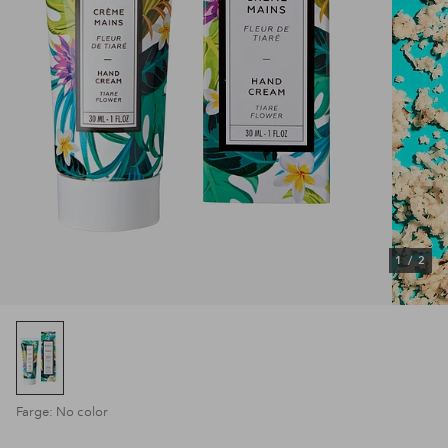
1
/
2
Farge: No color