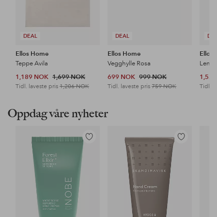
DEAL
DEAL
DE
Ellos Home
Ellos Home
Ellos
Teppe Avila
Vegghylle Rosa
Lenes
1,189 NOK
1,699 NOK
699 NOK
999 NOK
1,53
Tidl. laveste pris
1,206 NOK
Tidl. laveste pris
759 NOK
Tidl. l
Oppdag våre nyheter
Legg
Legg
til
til
favoritter
favoritter