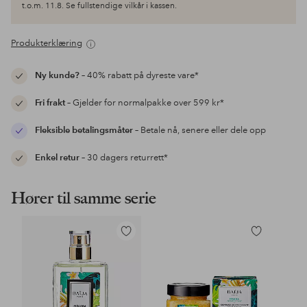
t.o.m. 11.8. Se fullstendige vilkår i kassen.
Produkterklæring
Ny kunde?
– 40% rabatt på dyreste vare*
Fri frakt
– Gjelder for normalpakke over 599 kr*
Fleksible betalingsmåter
– Betale nå, senere eller dele opp
Enkel retur
– 30 dagers returrett*
Hører til samme serie
Legg
Legg
til
til
favoritter
favoritter