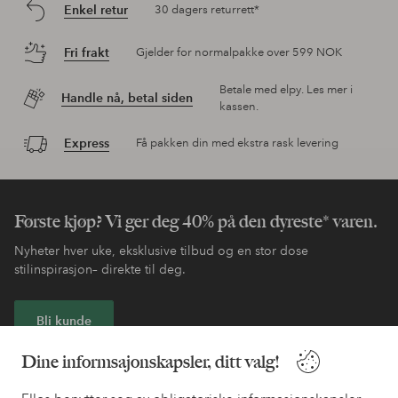
Enkel retur
30 dagers returrett*
Fri frakt
Gjelder for normalpakke over 599 NOK
Betale med elpy. Les mer i
Handle nå, betal siden
kassen.
Express
Få pakken din med ekstra rask levering
Første kjøp? Vi ger deg 40% på den dyreste* varen.
Nyheter hver uke, eksklusive tilbud og en stor dose
stilinspirasjon– direkte til deg.
Bli kunde
Dine informsajonskapsler, ditt valg!
* Se tilbudsvilkår ved registrering