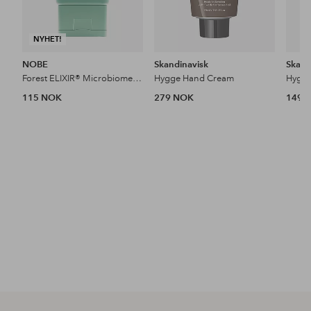
NYHET!
NOBE
Skandinavisk
Skand
Forest ELIXIR® Microbiome Repairing Hand Cream 50 Ml
Hygge Hand Cream
Hygg
115 NOK
279 NOK
149 