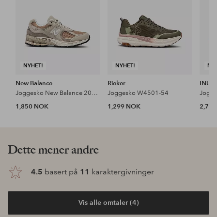
NYHET!
NYHET!
NY
New Balance
Rieker
INUIK
Joggesko New Balance 2002r
Joggesko W4501-54
1,850 NOK
1,299 NOK
2,79
Dette mener andre
4.5
basert på
11
karaktergivninger
Vis alle omtaler (4)