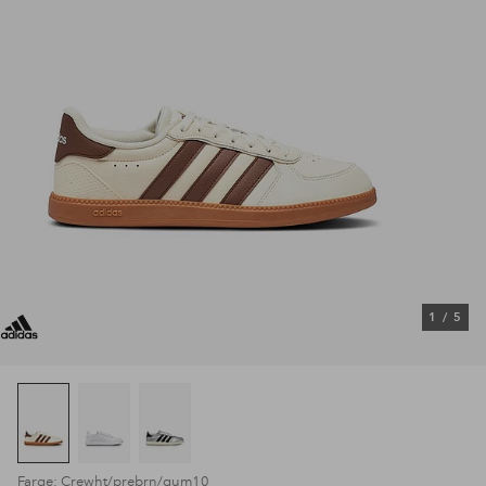
1
/
5
Farge: Crewht/prebrn/gum10