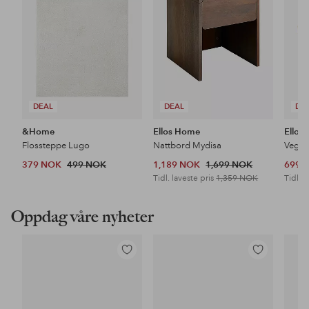
DEAL
DEAL
DE
&Home
Ellos Home
Ellos
Flossteppe Lugo
Nattbord Mydisa
Veggh
379 NOK
499 NOK
1,189 NOK
1,699 NOK
699 
Tidl. laveste pris
1,359 NOK
Tidl. l
Oppdag våre nyheter
Legg
Legg
til
til
favoritter
favoritter