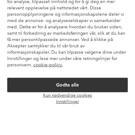
for analyse, tilpasset innhold og for å gi deg en mer
relevant opplevelse på nettstedet vårt. Disse
personopplysningene og informasjonskapslene deler vi
med de annonse- og analyseselskaper vi samarbeider
Mine sider
med. Dette er for å analysere hvordan du bruker siden,
samt til forbedring av markedsføringen vår, slik at du kan
Om Ellos
få mer persontilpassede annonser. Ved å klikke på
Aksepter samtykker du til vår bruk av
informasjonskapsler. Du kan tilpasse valgene dine under
Våre tjenester
Innstillinger og lese mer under våre retningslinjer for
personvern.
cookie-policy.
Vilkår
Godta alle
Venner
Kun nødvendige cookies
Åpne
Innstillinger
chat-
boks
Sikre betalinger - Betal direkte eller del opp
Vil du vite mer om
våre betalingsalternativer
?