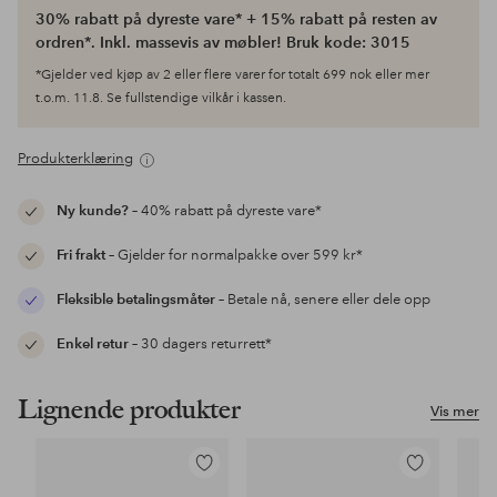
30% rabatt på dyreste vare* + 15% rabatt på resten av
ordren*. Inkl. massevis av møbler! Bruk kode: 3015
*Gjelder ved kjøp av 2 eller flere varer for totalt 699 nok eller mer
t.o.m. 11.8. Se fullstendige vilkår i kassen.
Produkterklæring
Ny kunde?
– 40% rabatt på dyreste vare*
Fri frakt
– Gjelder for normalpakke over 599 kr*
Fleksible betalingsmåter
– Betale nå, senere eller dele opp
Enkel retur
– 30 dagers returrett*
Lignende produkter
Vis mer
Legg
Legg
til
til