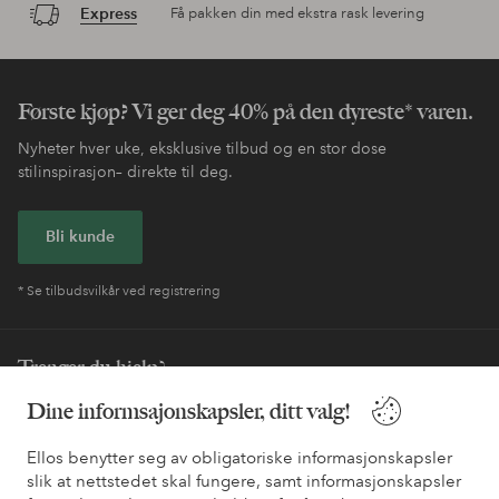
Express
Få pakken din med ekstra rask levering
Første kjøp? Vi ger deg 40% på den dyreste* varen.
Nyheter hver uke, eksklusive tilbud og en stor dose
stilinspirasjon– direkte til deg.
Bli kunde
* Se tilbudsvilkår ved registrering
Trenger du hjelp?
Dine informsajonskapsler, ditt valg!
Du finner svar på de vanligste spørsmålene i vår FAQ. Du finner
også informasjon om hvordan du kan kontakte oss.
Ellos benytter seg av obligatoriske informasjonskapsler
slik at nettstedet skal fungere, samt informasjonskapsler
Kundeservice
Bestilling
Betalingsmåte
Lev