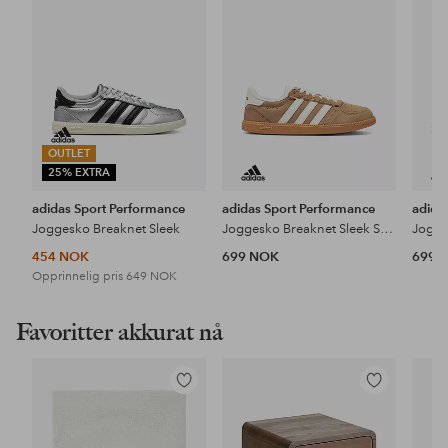
OUTLET
25% EXTRA
adidas Sport Performance
adidas Sport Performance
adida
Joggesko Breaknet Sleek
Joggesko Breaknet Sleek Suede
454 NOK
699 NOK
699 
Opprinnelig pris
649 NOK
Favoritter akkurat nå
Legg
Legg
til
til
favoritter
favoritter