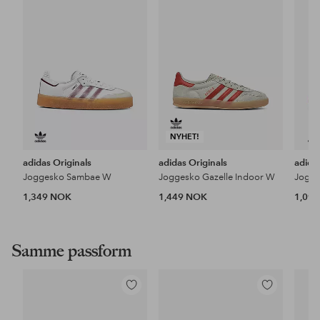
favoritter
favoritter
NYHET!
adidas Originals
adidas Originals
adida
Joggesko Sambae W
Joggesko Gazelle Indoor W
1,349 NOK
1,449 NOK
1,09
Samme passform
Legg
Legg
til
til
favoritter
favoritter