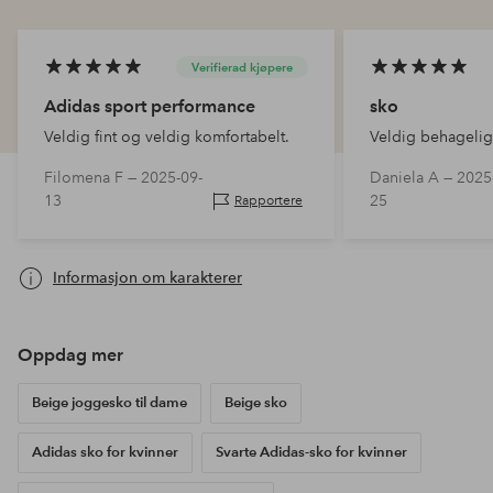
Verifierad kjøpere
Adidas sport performance
sko
Veldig fint og veldig komfortabelt.
Veldig behagelig
Filomena F —
2025-09-
Daniela A —
2025
13
25
Rapportere
Informasjon om karakterer
Oppdag mer
Beige joggesko til dame
Beige sko
Adidas sko for kvinner
Svarte Adidas-sko for kvinner