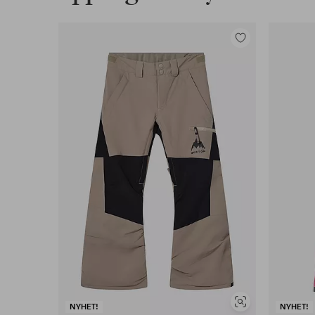
Legg
til
favoritter
Vis
NYHET!
NYHET!