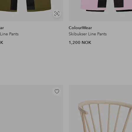
Vis
lignende
ar
ColourWear
Line Pants
Skibukser Line Pants
OK
1,200 NOK
Legg
til
favoritter