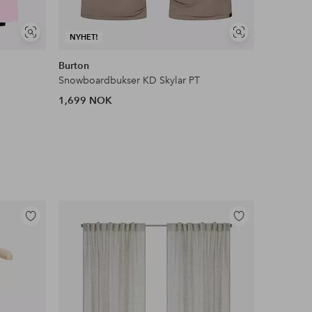
Vis
Vis
NYHET!
lignende
lignende
Burton
ColourWe
Snowboardbukser KD Skylar PT
Skibukser 
1,699 NOK
1,200 N
Legg
Legg
til
til
favoritter
favoritter