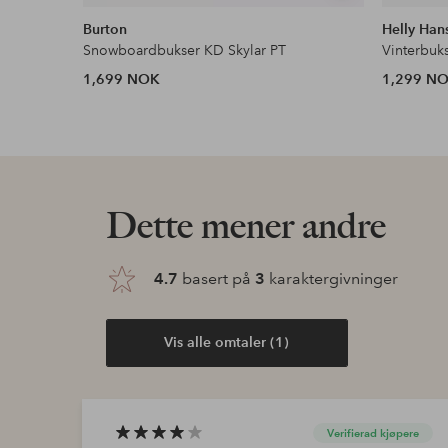
lignende
Burton
Helly Han
Snowboardbukser KD Skylar PT
Vinterbuk
1,699 NOK
1,299 N
Dette mener andre
4.7
basert på
3
karaktergivninger
Vis alle omtaler (1)
Verifierad kjøpere