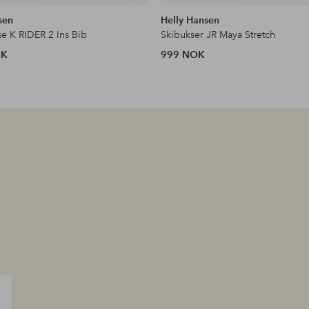
lignende
sen
Helly Hansen
se K RIDER 2 Ins Bib
Skibukser JR Maya Stretch
OK
999 NOK