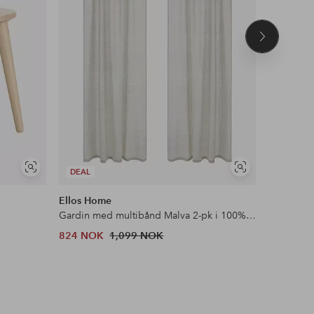
Neste
produkt
Vis
Vis
DEAL
DEAL
lignende
lignende
Ellos Home
&Home
Gardin med multibånd Malva 2-pk i 100% lin
Flosstep
824 NOK
1,099 NOK
379 NOK