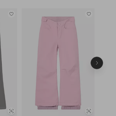
Legg
Legg
til
til
favoritter
favoritter
Neste
produkt
Vis
Vis