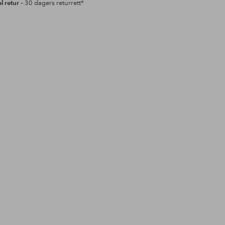
l retur
– 30 dagers returrett*