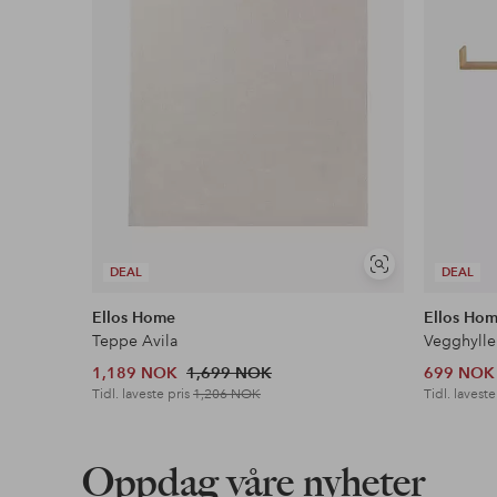
Vis
DEAL
DEAL
lignende
Ellos Home
Ellos Ho
Teppe Avila
Vegghylle
1,189 NOK
1,699 NOK
699 NOK
Tidl. laveste pris
1,206 NOK
Tidl. laveste
Oppdag våre nyheter