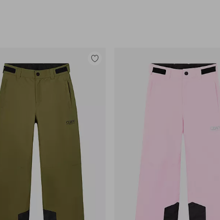
Legg
til
favoritter