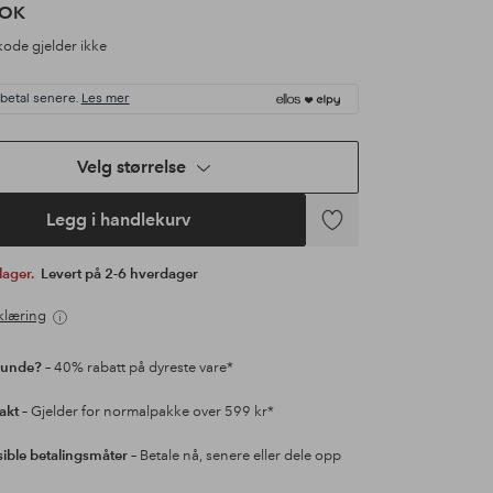
NOK
ode gjelder ikke
 betal senere.
Les mer
Velg størrelse
Legg i handlekurv
Legg
til
 lager.
Levert på 2-6 hverdager
favoritter
klæring
kunde?
– 40% rabatt på dyreste vare*
rakt
– Gjelder for normalpakke over 599 kr*
sible betalingsmåter
– Betale nå, senere eller dele opp