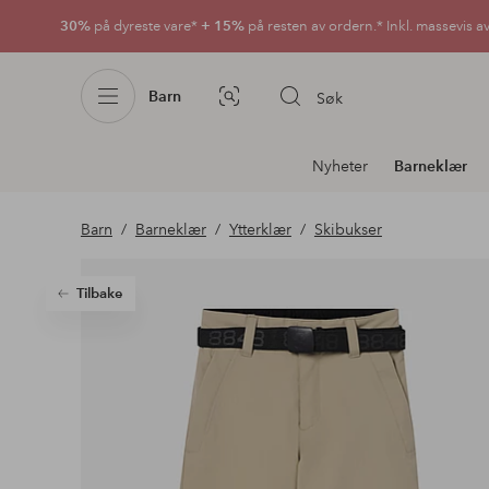
30%
på dyreste vare*
+ 15%
på resten av ordern.* Inkl. massevis a
Barn
Søk
Bildesøk
Avdelingsnavigering
Nyheter
Barneklær
Barn
Barneklær
Ytterklær
Skibukser
Tilbake