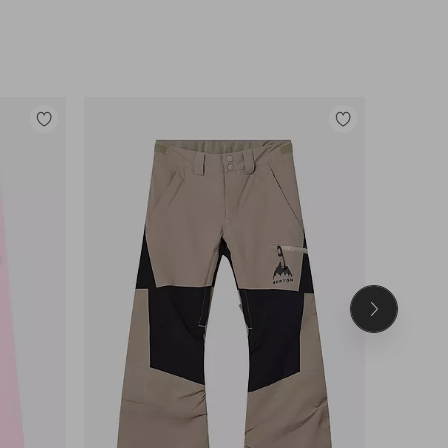
Legg
Legg
til
til
favoritter
favoritter
Neste
produkt