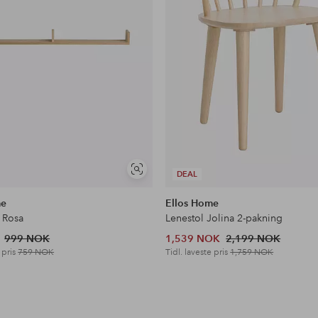
Vis
DEAL
lignende
me
Ellos Home
 Rosa
Lenestol Jolina 2-pakning
999 NOK
1,539 NOK
2,199 NOK
 pris
759 NOK
Tidl. laveste pris
1,759 NOK