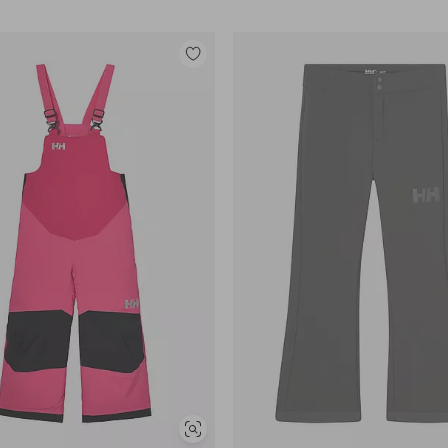
Legg
til
favoritter
Vis