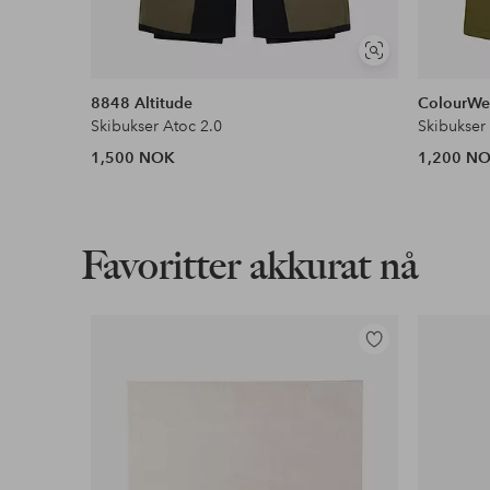
Les mer
Vis
lignende
Faktura & Konto
8848 Altitude
ColourWe
Skibukser Atoc 2.0
Skibukser 
Våre mest fordelaktige betalingsmåter
1,500 NOK
1,200 N
Les mer
Favoritter akkurat nå
Legg
til
favoritter