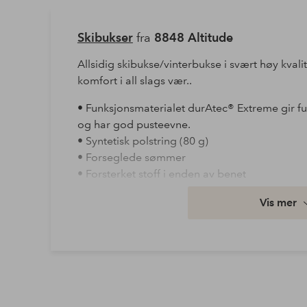
Skibukser
fra
8848 Altitude
Allsidig skibukse/vinterbukse i svært høy kvali
komfort i all slags vær..
• Funksjonsmaterialet durAtec® Extreme gir fu
og har god pusteevne.
• Syntetisk polstring (80 g)
• Forseglede sømmer
• Forsterket stoff i enden av benet
• Fleece-fôr på toppen
Vis mer
• Elastisk strikk i midjen bak
• Belte
• Lynlås
• To lommer med glidelås
• Gamasje i enden av benet
• YKK-glidelåser
• Vannsøyle: 10 000 mm