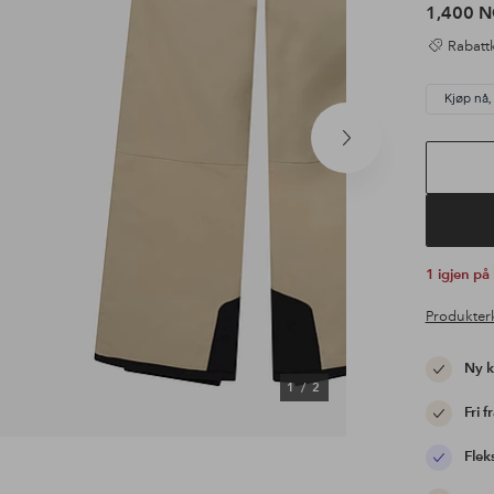
1,400 
Rabattk
Kjøp nå,
Neste
produkt
1 igjen på
Produkter
Ny 
1
/
2
Fri f
Flek