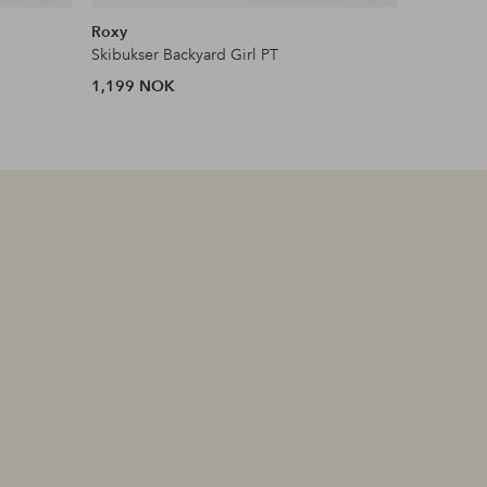
lignende
lignende
Roxy
Quiksilve
Skibukser Backyard Girl PT
Skibukser
1,199 NOK
1,199 N