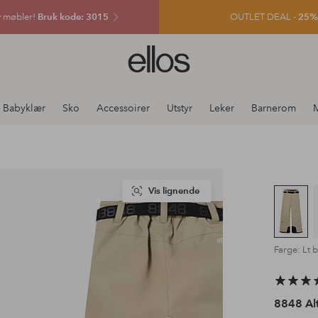
v møbler!
Bruk kode: 3015
OUTLET DEAL -
25% e
Ellos
logo
–
gå
Babyklær
Sko
Accessoirer
Utstyr
Leker
Barnerom
til
forsiden
Vis lignende
Farge: Lt 
8848 Alt