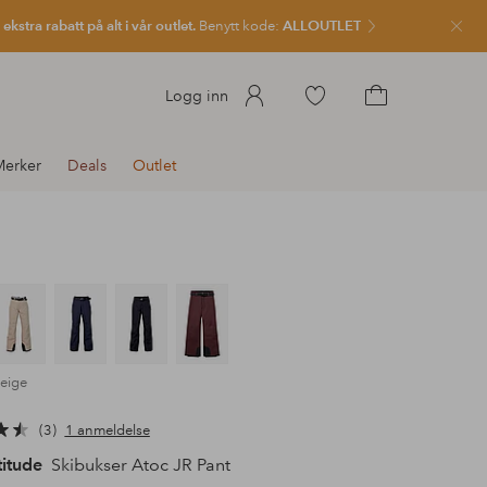
kstra rabatt på alt i vår outlet.
Benytt kode:
ALLOUTLET
Lukk
Gå
Logg inn
til
Gå
favorittmerkede
til
Merker
Deals
Outlet
produkter
handlekurven
beige
3
1 anmeldelse
itude
Skibukser Atoc JR Pant