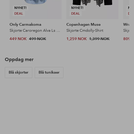
NYHET!
NYHET!
NY
DEAL
DEAL
DE
Only Carmakoma
Copenhagen Muse
Wrang
Skjorte Caroregon Alva Ls Back Btn Shirt Wv
Skjorte Cmdolly-Shirt
449 NOK
499 NOK
1,259 NOK
1,399 NOK
809 
Oppdag mer
Blå skjorter
Blå tunikaer