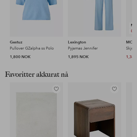
NY
DE
Gestuz
Lexington
MOS
Pullover GZalpha ss Polo
Pyjamas Jennifer
Skjort
1,800 NOK
1,895 NOK
1,34
Favoritter akkurat nå
Legg
Legg
til
til
favoritter
favoritter