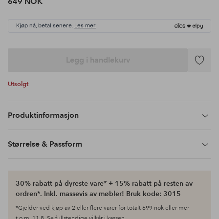
649 NOK
Kjøp nå, betal senere.
Les mer
Legg i handlekurv
Legg
til
Utsolgt
favoritte
Produktinformasjon
Størrelse & Passform
30% rabatt på dyreste vare* + 15% rabatt på resten av
ordren*. Inkl. massevis av møbler! Bruk kode: 3015
*Gjelder ved kjøp av 2 eller flere varer for totalt 699 nok eller mer
t.o.m. 11.8. Se fullstendige vilkår i kassen.