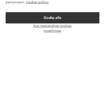
personvern.
cookie-policy.
Vilkår
Godta alle
Venner
Kun nødvendige cookies
Åpne
Innstillinger
chat-
boks
Sikre betalinger - Betal direkte eller del opp
Vil du vite mer om
våre betalingsalternativer
?
elpy
elpy
Norge - Velg land
Facebook
Instagram
Pinterest
Youtube