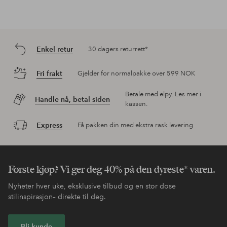
Enkel retur
30 dagers returrett*
Fri frakt
Gjelder for normalpakke over 599 NOK
Betale med elpy. Les mer i
Handle nå, betal siden
kassen.
Express
Få pakken din med ekstra rask levering
Første kjøp? Vi ger deg 40% på den dyreste* varen.
Nyheter hver uke, eksklusive tilbud og en stor dose
stilinspirasjon– direkte til deg.
Bli kunde