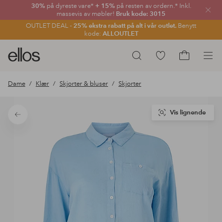
30%
på dyreste vare*
+ 15%
på resten av ordern.* Inkl.
Lukk
massevis av møbler!
Bruk kode: 3015
OUTLET DEAL -
25% ekstra rabatt på alt i vår outlet.
Benytt
kode:
ALLOUTLET
Ellos
Gå
Søk
logo
til
Gå
–
favorittmerkede
til
Dame
Klær
Skjorter & bluser
Skjorter
gå
produkter
handlekurv
til
forsiden
Vis lignende
Tilbake