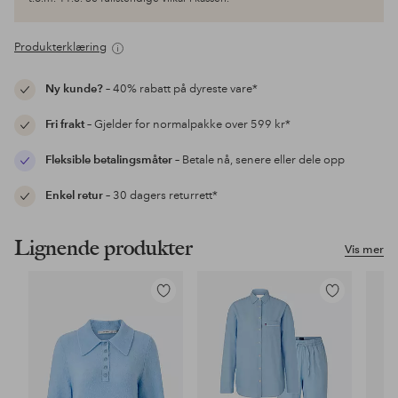
Produkterklæring
Ny kunde?
– 40% rabatt på dyreste vare*
Fri frakt
– Gjelder for normalpakke over 599 kr*
Fleksible betalingsmåter
– Betale nå, senere eller dele opp
Enkel retur
– 30 dagers returrett*
Lignende produkter
Vis mer
Legg
Legg
til
til
favoritter
favoritter