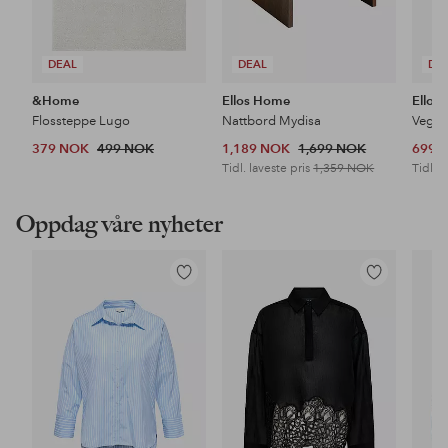
DEAL
DEAL
DE
&Home
Ellos Home
Ellos
Flossteppe Lugo
Nattbord Mydisa
Veggh
379 NOK
499 NOK
1,189 NOK
1,699 NOK
699 
Tidl. laveste pris
1,359 NOK
Tidl. l
Oppdag våre nyheter
Legg
Legg
til
til
favoritter
favoritter