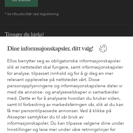
* Se tilbudsvilkår ved registrering
Trenger du hjelp?
Du finner svar på de vanligste spørsmålene i vår FAQ. Du finner
Dine informsajonskapsler, ditt valg!
også informasjon om hvordan du kan kontakte oss.
Ellos benytter seg av obligatoriske informasjonskapsler
slik at nettstedet skal fungere, samt informasjonskapsler
Kundeservice
Bestilling
Betalingsmåte
Lev
for analyse, tilpasset innhold og for å gi deg en mer
relevant opplevelse på nettstedet vårt. Disse
personopplysningene og informasjonskapslene deler vi
Mine sider
med de annonse- og analyseselskaper vi samarbeider
med. Dette er for å analysere hvordan du bruker siden,
samt til forbedring av markedsføringen vår, slik at du kan
Om Ellos
få mer persontilpassede annonser. Ved å klikke på
Aksepter samtykker du til vår bruk av
informasjonskapsler. Du kan tilpasse valgene dine under
Våre tjenester
Innstillinger og lese mer under våre retningslinjer for