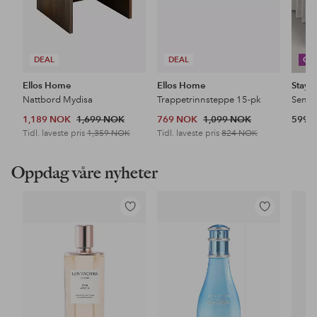
DEAL
DEAL
CO
Ellos Home
Ellos Home
Stayc
Nattbord Mydisa
Trappetrinnsteppe 15-pk
1,189 NOK
1,699 NOK
769 NOK
1,099 NOK
599 
Tidl. laveste pris
1,359 NOK
Tidl. laveste pris
824 NOK
Oppdag våre nyheter
Legg
Legg
til
til
favoritter
favoritter