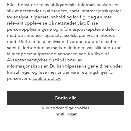
Ellos benytter seg av obligatoriske informasjonskapsler
slik at nettstedet skal fungere, samt informasjonskapsler
Trenger du hjelp?
for analyse, tilpasset innhold og for å gi deg en mer
relevant opplevelse på nettstedet vårt. Disse
Du finner svar på de vanligste spørsmålene i vår FAQ. Du finner
personopplysningene og informasjonskapslene deler vi
også informasjon om hvordan du kan kontakte oss.
med de annonse- og analyseselskaper vi samarbeider
med. Dette er for å analysere hvordan du bruker siden,
Kundeservice
Bestilling
Betalingsmåte
Lev
samt til forbedring av markedsføringen vår, slik at du kan
få mer persontilpassede annonser. Ved å klikke på
Aksepter samtykker du til vår bruk av
informasjonskapsler. Du kan tilpasse valgene dine under
Mine sider
Innstillinger og lese mer under våre retningslinjer for
personvern.
cookie-policy.
Om Ellos
Godta alle
Våre tjenester
Kun nødvendige cookies
Åpne
Innstillinger
chat-
Vilkår
boks