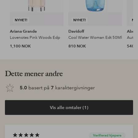
NYHET!
NYHET!
NY
Ariana Grande
Davidoff
Aberc
Lovenotes Pink Woods Edp
Cool Water Woman Edt 50Ml
1,100 NOK
810 NOK
540 
Dette mener andre
5.0
basert på
7
karaktergivninger
Vis alle omtaler (1)
Verifierad kjøpere