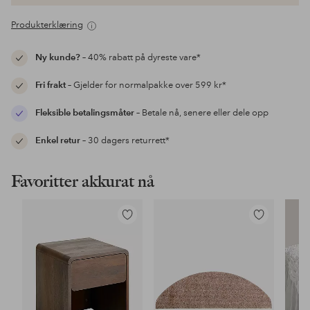
Produkterklæring
Ny kunde?
– 40% rabatt på dyreste vare*
Fri frakt
– Gjelder for normalpakke over 599 kr*
Fleksible betalingsmåter
– Betale nå, senere eller dele opp
Enkel retur
– 30 dagers returrett*
Favoritter akkurat nå
Legg
Legg
til
til
favoritter
favoritter