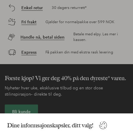
Enkel retur
30 dagers returrett*
Fri frakt
Gjelder for normalpakke over 599 NOK
Betale med elpy. Les mer i
Handle nå, betal siden
kassen.
Express
Få pakken din med ekstra rask levering
Første kjøp? Vi ger deg 40% på den dyreste* varen.
Nyheter hver uke, eksklusive tilbud og en stor dose
stilinspirasjon– direkte til deg.
Bli kunde
Dine informsajonskapsler, ditt valg!
* Se tilbudsvilkår ved registrering