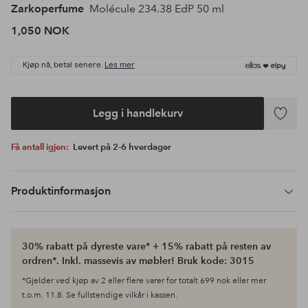
Zarkoperfume
Molécule 234.38 EdP 50 ml
1,050 NOK
Kjøp nå, betal senere.
Les mer
Legg i handlekurv
Legg
til
Få antall igjen:
Levert på 2-6 hverdager
favoritte
Produktinformasjon
30% rabatt på dyreste vare* + 15% rabatt på resten av
ordren*. Inkl. massevis av møbler! Bruk kode: 3015
*Gjelder ved kjøp av 2 eller flere varer for totalt 699 nok eller mer
t.o.m. 11.8. Se fullstendige vilkår i kassen.