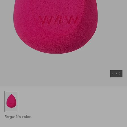
1
/
2
Farge: No color