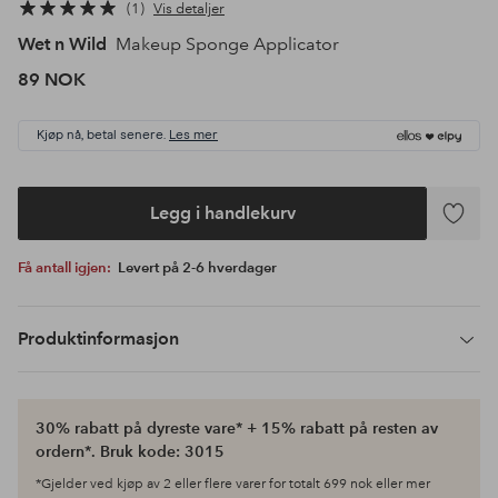
1
Vis detaljer
Wet n Wild
Makeup Sponge Applicator
89 NOK
Kjøp nå, betal senere.
Les mer
Legg i handlekurv
Legg
til
Få antall igjen:
Levert på 2-6 hverdager
favoritte
Produktinformasjon
30% rabatt på dyreste vare* + 15% rabatt på resten av
ordern*. Bruk kode: 3015
*Gjelder ved kjøp av 2 eller flere varer for totalt 699 nok eller mer