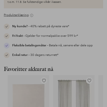
t.o.m. 11.8. Se fullstendige vilkår i kassen.
Produkterklæring
Ny kunde?
– 40% rabatt på dyreste vare*
Fri frakt
– Gjelder for normalpakke over 599 kr*
Fleksible betalingsmåter
– Betale nå, senere eller dele opp
Enkel retur
– 30 dagers returrett*
Favoritter akkurat nå
Legg
Legg
til
til
favoritter
favoritter