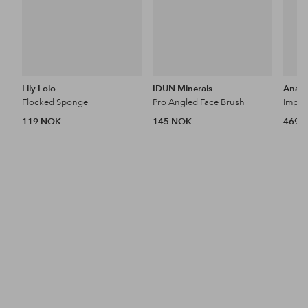
Lily Lolo
IDUN Minerals
Anast
Flocked Sponge
Pro Angled Face Brush
119 NOK
145 NOK
469 