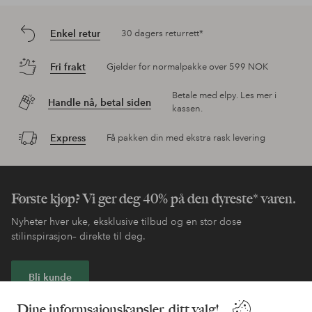
Enkel retur
30 dagers returrett*
Fri frakt
Gjelder for normalpakke over 599 NOK
Betale med elpy. Les mer i
Handle nå, betal siden
kassen.
Express
Få pakken din med ekstra rask levering
Første kjøp? Vi ger deg 40% på den dyreste* varen.
Nyheter hver uke, eksklusive tilbud og en stor dose
stilinspirasjon– direkte til deg.
Bli kunde
Dine informsajonskapsler, ditt valg!
* Se tilbudsvilkår ved registrering