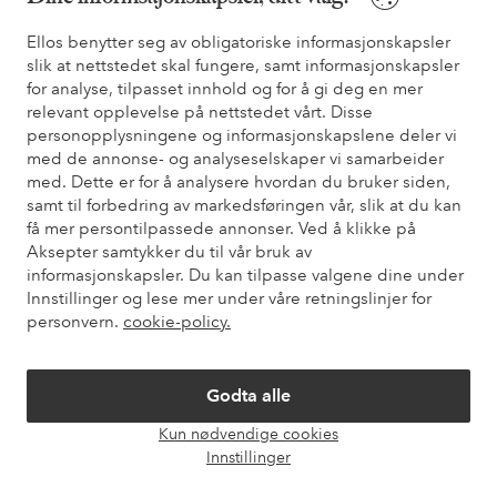
Ellos benytter seg av obligatoriske informasjonskapsler
slik at nettstedet skal fungere, samt informasjonskapsler
Trenger du hjelp?
for analyse, tilpasset innhold og for å gi deg en mer
relevant opplevelse på nettstedet vårt. Disse
Du finner svar på de vanligste spørsmålene i vår FAQ. Du finner
personopplysningene og informasjonskapslene deler vi
også informasjon om hvordan du kan kontakte oss.
med de annonse- og analyseselskaper vi samarbeider
med. Dette er for å analysere hvordan du bruker siden,
Kundeservice
Bestilling
Betalingsmåte
Lev
samt til forbedring av markedsføringen vår, slik at du kan
få mer persontilpassede annonser. Ved å klikke på
Aksepter samtykker du til vår bruk av
informasjonskapsler. Du kan tilpasse valgene dine under
Mine sider
Innstillinger og lese mer under våre retningslinjer for
personvern.
cookie-policy.
Om Ellos
Godta alle
Våre tjenester
Kun nødvendige cookies
Åpne
Innstillinger
chat-
Vilkår