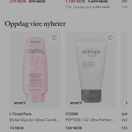
379 NOK
499 NOK
1,189 NOK
1,699 NOK
769 
Tidl. laveste pris
1,359 NOK
Tidl. l
Oppdag våre nyheter
Legg
Legg
til
til
favoritter
favoritter
NYHET!
NYHET!
NY
L'Oréal Paris
COSRX
John 
Elvital Glycolic Gloss Conditioner For Dull Hair
PEPTIDE-132 Ultra Perfect Hair Bonding Treatment
74 NOK
189 NOK
159 