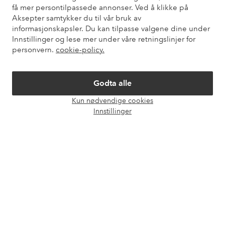
få mer persontilpassede annonser. Ved å klikke på
Aksepter samtykker du til vår bruk av
informasjonskapsler. Du kan tilpasse valgene dine under
Mine sider
Innstillinger og lese mer under våre retningslinjer for
personvern.
cookie-policy.
Om Ellos
Godta alle
Våre tjenester
Kun nødvendige cookies
Åpne
Innstillinger
chat-
Vilkår
boks
Venner
Sikre betalinger - Betal direkte eller del opp
Vil du vite mer om
våre betalingsalternativer
?
elpy
elpy