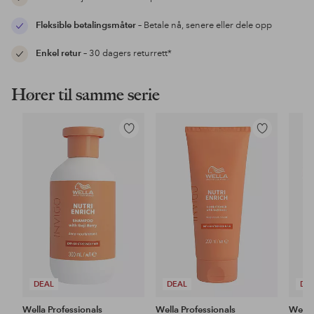
Fleksible betalingsmåter
– Betale nå, senere eller dele opp
Enkel retur
– 30 dagers returrett*
Hører til samme serie
Legg
Legg
til
til
favoritter
favoritter
DEAL
DEAL
DE
Wella Professionals
Wella Professionals
Wella