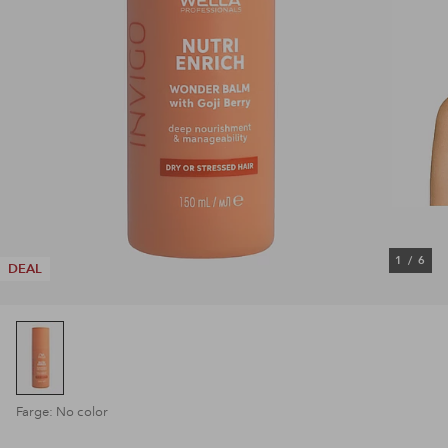
1
/
6
DEAL
Farge: No color