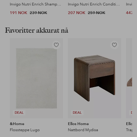
Invigo Nutri Enrich Shampoo Dry Hair
Invigo Nutri Enrich Conditioner Dry Hair
191 NOK
239 NOK
207 NOK
259 NOK
447 
Favoritter akkurat nå
Legg
Legg
til
til
favoritter
favoritter
DEAL
DEAL
DE
&Home
Ellos Home
Ellos
Flossteppe Lugo
Nattbord Mydisa
Trapp