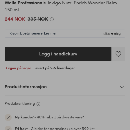
Wella Professionals
Invigo Nutri Enrich Wonder Balm
150 ml
244 NOK
305 NOK
Kjøp nå, betal senere.
Les mer
Legg i handlekurv
Legg
til
3 igjen på lager.
Levert på 2-6 hverdager
favoritte
Produktinformasjon
Produkterklæring
Ny kunde?
– 40% rabatt på dyreste vare*
Fri frakt
– Gjelder for normalpakke over 599 kr*