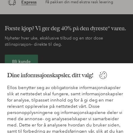
Express
Få pakken din med ekstra rask levering
Første kjøp? Vi ger deg 40% på den dyreste* varen.
Nyheter hver uke, eksklusive tilbud og en stor dose
stilinspirasjon– direkte til deg.
Bli kunde
Dine informsajonskapsler, ditt valg!
* Se tilbudsvilkår ved registrering
Ellos benytter seg av obligatoriske informasjonskapsler
slik at nettstedet skal fungere, samt informasjonskapsler
Trenger du hjelp?
for analyse, tilpasset innhold og for å gi deg en mer
relevant opplevelse på nettstedet vårt. Disse
Du finner svar på de vanligste spørsmålene i vår FAQ. Du finner
personopplysningene og informasjonskapslene deler vi
også informasjon om hvordan du kan kontakte oss.
med de annonse- og analyseselskaper vi samarbeider
med. Dette er for å analysere hvordan du bruker siden,
Kundeservice
Bestilling
Betalingsmåte
Lev
samt til forbedring av markedsføringen vår, slik at du kan