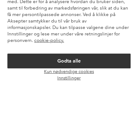
med. Dette er for å analysere hvordan du bruker siden,
Kundeservice
Bestilling
Betalingsmåte
Lev
samt til forbedring av markedsføringen vår, slik at du kan
få mer persontilpassede annonser. Ved å klikke på
Aksepter samtykker du til vår bruk av
informasjonskapsler. Du kan tilpasse valgene dine under
Mine sider
Innstillinger og lese mer under våre retningslinjer for
personvern.
cookie-policy.
Om Ellos
Godta alle
Våre tjenester
Kun nødvendige cookies
Åpne
Innstillinger
chat-
Vilkår
boks
Venner
Sikre betalinger - Betal direkte eller del opp
Vil du vite mer om
våre betalingsalternativer
?