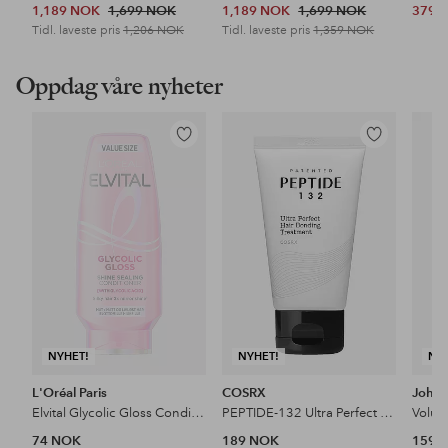
1,189 NOK
1,699 NOK
1,189 NOK
1,699 NOK
379 
Tidl. laveste pris
1,206 NOK
Tidl. laveste pris
1,359 NOK
Oppdag våre nyheter
Legg
Legg
til
til
favoritter
favoritter
NYHET!
NYHET!
NY
L'Oréal Paris
COSRX
John 
Elvital Glycolic Gloss Conditioner For Dull Hair
PEPTIDE-132 Ultra Perfect Hair Bonding Treatment
74 NOK
189 NOK
159 