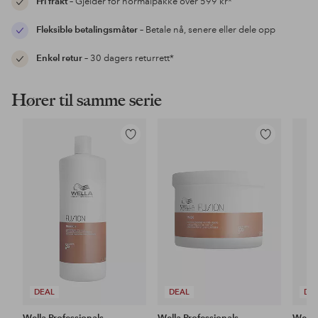
Fri frakt
– Gjelder for normalpakke over 599 kr*
Fleksible betalingsmåter
– Betale nå, senere eller dele opp
Enkel retur
– 30 dagers returrett*
Hører til samme serie
Legg
Legg
til
til
favoritter
favoritter
DEAL
DEAL
DE
Wella Professionals
Wella Professionals
Wella