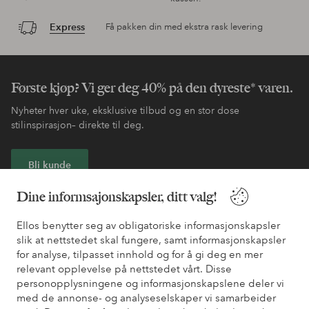
Express
Få pakken din med ekstra rask levering
Første kjøp? Vi ger deg 40% på den dyreste* varen.
Nyheter hver uke, eksklusive tilbud og en stor dose
stilinspirasjon– direkte til deg.
Bli kunde
Dine informsajonskapsler, ditt valg!
* Se tilbudsvilkår ved registrering
Ellos benytter seg av obligatoriske informasjonskapsler
slik at nettstedet skal fungere, samt informasjonskapsler
Trenger du hjelp?
for analyse, tilpasset innhold og for å gi deg en mer
relevant opplevelse på nettstedet vårt. Disse
Du finner svar på de vanligste spørsmålene i vår FAQ. Du finner
personopplysningene og informasjonskapslene deler vi
også informasjon om hvordan du kan kontakte oss.
med de annonse- og analyseselskaper vi samarbeider