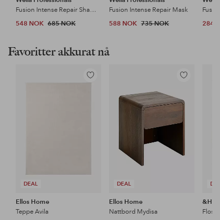
Fusion Intense Repair Shampoo
Fusion Intense Repair Mask
548 NOK
685 NOK
588 NOK
735 NOK
284 
Favoritter akkurat nå
Legg
Legg
til
til
favoritter
favoritter
DEAL
DEAL
DE
Ellos Home
Ellos Home
&Ho
Teppe Avila
Nattbord Mydisa
Floss