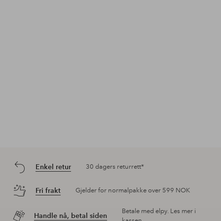
Innlegg
jessicafrej
Innlegg
ronjaworum
Inn
ello
publisert
publisert
pub
av
av
av
Enkel retur
30 dagers returrett*
Fri frakt
Gjelder for normalpakke over 599 NOK
Betale med elpy. Les mer i
Handle nå, betal siden
kassen.