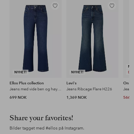
Legg
Legg
til
til
favoritter
favoritter
NY
NYHET!
NYHET!
DE
Ellos Plus collection
Levi's
Only
Jeans med vide ben og høy midje
Jeans Ribcage Flare H226
699 NOK
1,369 NOK
566 
Share your favorites!
Bilder tagget med
#ellos
på Instagram.