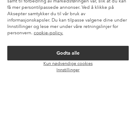
samt til forbedring av markedsføringen vår, slik at du kan
Kundeservice
Bestilling
Betalingsmåte
Lev
få mer persontilpassede annonser. Ved å klikke på
Aksepter samtykker du til vår bruk av
informasjonskapsler. Du kan tilpasse valgene dine under
Innstillinger og lese mer under våre retningslinjer for
Mine sider
personvern.
cookie-policy.
Om Ellos
Godta alle
Kun nødvendige cookies
Våre tjenester
Åpne
Innstillinger
chat-
boks
Vilkår
Venner
Sikre betalinger - Betal direkte eller del opp
Vil du vite mer om
våre betalingsalternativer
?