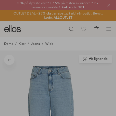
30%
på dyreste vare*
+ 15%
på resten av ordern.* Inkl.
Lukk
massevis av møbler!
Bruk kode: 3015
OUTLET DEAL -
25% ekstra rabatt på alt i vår outlet.
Benytt
kode:
ALLOUTLET
Ellos
Gå
Søk
logo
til
Gå
–
favorittmerkede
til
Dame
Klær
Jeans
Wide
gå
produkter
handlekurv
til
forsiden
Vis lignende
Tilbake