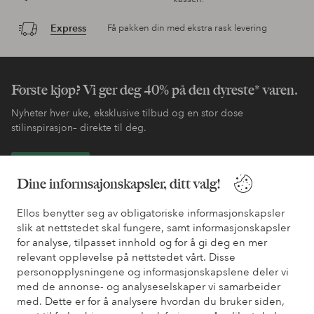
Express
Få pakken din med ekstra rask levering
Første kjøp? Vi ger deg 40% på den dyreste* varen.
Nyheter hver uke, eksklusive tilbud og en stor dose
stilinspirasjon– direkte til deg.
Bli kunde
Dine informsajonskapsler, ditt valg!
* Se tilbudsvilkår ved registrering
Ellos benytter seg av obligatoriske informasjonskapsler
slik at nettstedet skal fungere, samt informasjonskapsler
for analyse, tilpasset innhold og for å gi deg en mer
Trenger du hjelp?
relevant opplevelse på nettstedet vårt. Disse
personopplysningene og informasjonskapslene deler vi
Du finner svar på de vanligste spørsmålene i vår FAQ. Du finner
med de annonse- og analyseselskaper vi samarbeider
også informasjon om hvordan du kan kontakte oss.
med. Dette er for å analysere hvordan du bruker siden,