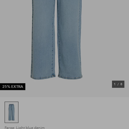
1
/
8
25% EXTRA
Farge: Light blue denim