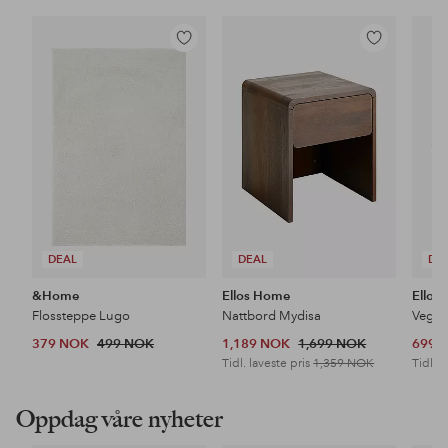
Legg
Legg
til
til
favoritter
favoritter
DEAL
DEAL
DE
&Home
Ellos Home
Ellos
Flossteppe Lugo
Nattbord Mydisa
Veggh
379 NOK
499 NOK
1,189 NOK
1,699 NOK
699 
Tidl. laveste pris
1,359 NOK
Tidl. l
Oppdag våre nyheter