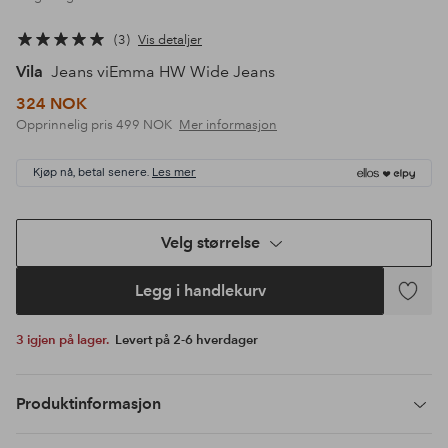
3
Vis detaljer
Vila
Jeans viEmma HW Wide Jeans
324 NOK
Opprinnelig pris
499 NOK
Mer informasjon
Kjøp nå, betal senere.
Les mer
Velg størrelse
Legg i handlekurv
Legg
til
3 igjen på lager.
Levert på 2-6 hverdager
favoritte
Produktinformasjon