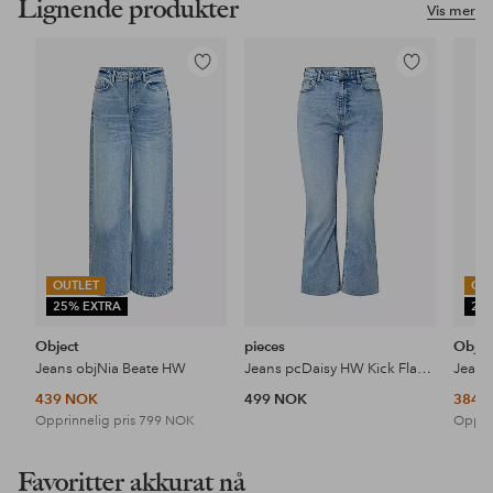
Lignende produkter
Vis mer
Legg
Legg
til
til
favoritter
favoritter
OUTLET
OU
25% EXTRA
25
Object
pieces
Objec
Jeans objNia Beate HW
Jeans pcDaisy HW Kick Flared
439 NOK
499 NOK
384 
Opprinnelig pris
799 NOK
Opprin
Favoritter akkurat nå