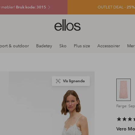
v møbler!
Bruk kode: 3015
OUTLET DEAL -
25% e
Ellos
logo
–
gå
port & outdoor
Badetøy
Sko
Plus size
Accessoirer
Mer
til
forsiden
Vis lignende
Farge: Sep
Vero M