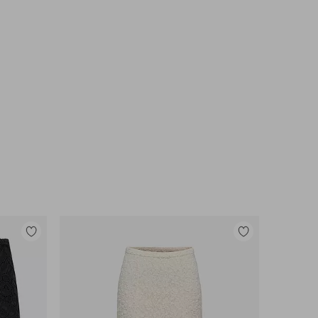
Legg
Legg
til
til
favoritter
favoritter