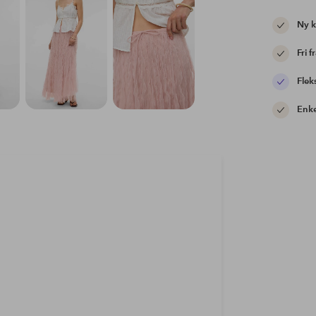
Ny 
Fri f
Flek
Enke