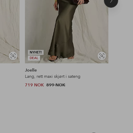
Neste
produkt
NYHET!
NYHET!
Vis
Vis
DEAL
DEAL
lignende
lignende
Joelle
Ellos Col
Lang, rett maxi skjørt i sateng
Maxi skjør
719 NOK
899 NOK
479 NOK