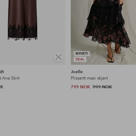
NYHET!
Vis
DEAL
lignende
dt
Joelle
t Ana Skirt
Plissertt maxi skjørt
OK
799 NOK
999 NOK