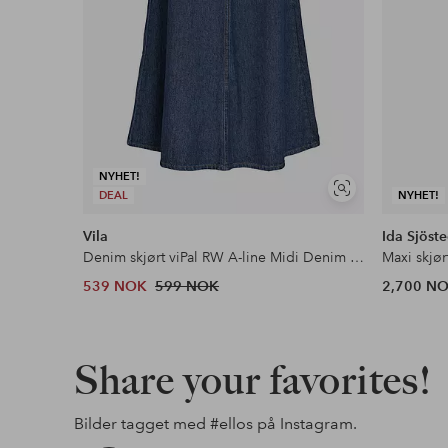
NYHET!
Vis
DEAL
NYHET!
lignende
Vila
Ida Sjöste
Denim skjørt viPal RW A-line Midi Denim Skirt
Maxi skjør
539 NOK
599 NOK
2,700 N
Share your favorites!
Bilder tagget med
#ellos
på Instagram.