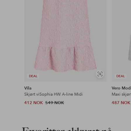
Les mer
Vis
DEAL
DEAL
lignende
Vila
Vero Mod
Skjørt viSophia HW A-line Midi
Maxi skjø
412 NOK
549 NOK
487 NOK