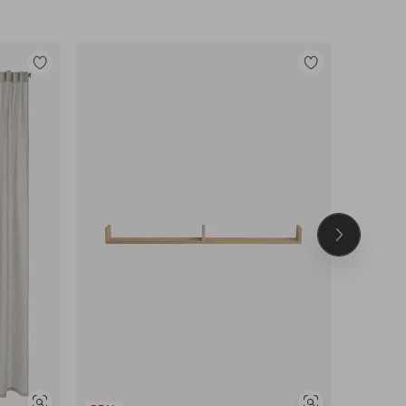
Legg
Legg
til
til
favoritter
favoritter
Neste
produkt