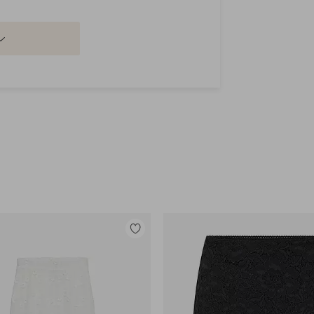
Legg
til
favoritter