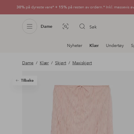
30%
på dyreste vare*
+ 15%
på resten av ordern.* Inkl. massevis a
Dame
Søk
Bildesøk
Avdelingsnavigering
Nyheter
Klær
Undertøy
S
Dame
Klær
Skjørt
Maxiskjørt
Tilbake