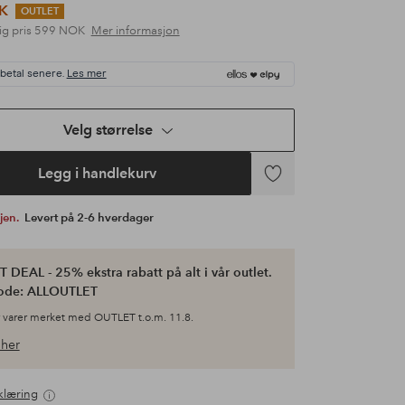
K
OUTLET
ig pris
599 NOK
Mer informasjon
 betal senere.
Les mer
Velg størrelse
Legg i handlekurv
Legg
til
gjen.
Levert på 2-6 hverdager
favoritter
 DEAL - 25% ekstra rabatt på alt i vår outlet.
ode: ALLOUTLET
 varer merket med OUTLET t.o.m. 11.8.
her
klæring