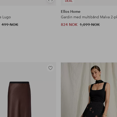
Vis
DEAL
lignende
Ellos Home
e Lugo
499 NOK
824 NOK
1,099 NOK
Legg
til
favoritter