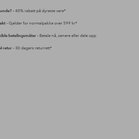
kunde?
– 40% rabatt på dyreste vare*
rakt
– Gjelder for normalpakke over 599 kr*
sible betalingsmåter
– Betale nå, senere eller dele opp
l retur
– 30 dagers returrett*