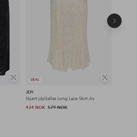
Neste
produkt
Vis
Vis
DEAL
DEAL
lignende
lignende
JDY
Twist & T
Skjørt jdyGallas Long Lace Skirt Jrs
Maxi skjø
434 NOK
579 NOK
1,919 N