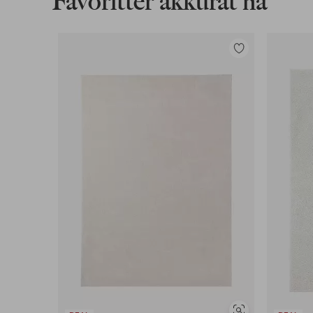
Favoritter akkurat nå
Legg
til
favoritter