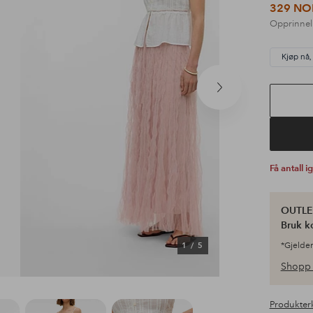
329 NO
Opprinnel
Kjøp nå,
Neste
produkt
Få antall i
OUTLET
Bruk k
1
/
5
*Gjelder
Shopp 
Produkter