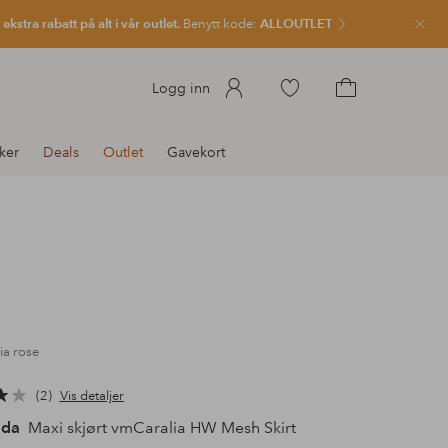
kstra rabatt på alt i vår outlet.
Benytt kode:
ALLOUTLET
Lukk
Gå
Logg inn
til
Gå
favorittmerkede
til
ker
Deals
Outlet
Gavekort
produkter
handlekurven
ia rose
2
Vis detaljer
oda
Maxi skjørt vmCaralia HW Mesh Skirt