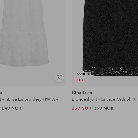
NYHET!
Vis
DEAL
lignende
a
Gina Tricot
rt vmElisa Embroidery HW WV
Blondeskjørt 90s Lace Midi Skirt
649 NOK
359 NOK
399 NOK