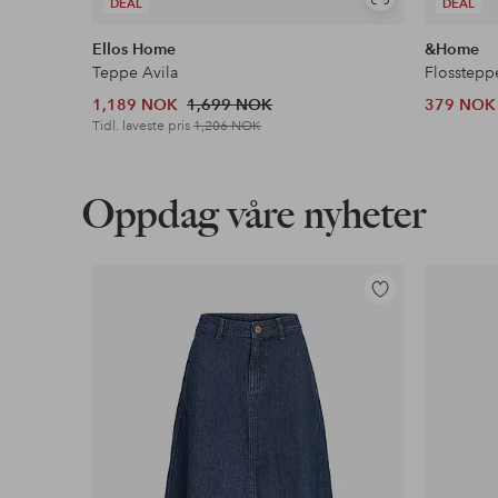
Vis
DEAL
DEAL
lignende
Ellos Home
&Home
Teppe Avila
Flosstepp
1,189 NOK
1,699 NOK
379 NOK
Tidl. laveste pris
1,206 NOK
Oppdag våre nyheter
Legg
til
favoritter