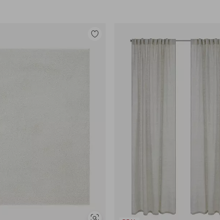
Legg
til
favoritter