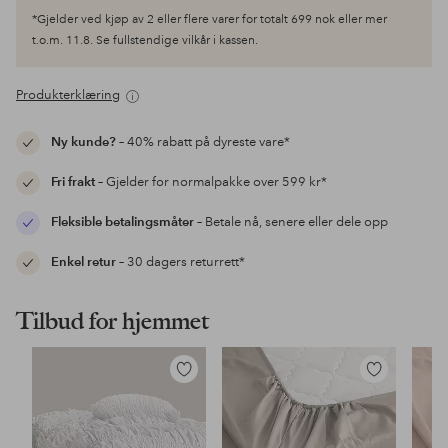
*Gjelder ved kjøp av 2 eller flere varer for totalt 699 nok eller mer
t.o.m. 11.8. Se fullstendige vilkår i kassen.
Produkterklæring
Ny kunde?
– 40% rabatt på dyreste vare*
Fri frakt
– Gjelder for normalpakke over 599 kr*
Fleksible betalingsmåter
– Betale nå, senere eller dele opp
Enkel retur
– 30 dagers returrett*
Tilbud for hjemmet
Legg
Legg
til
til
favoritter
favoritter