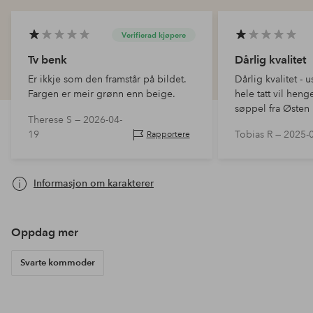
Verifierad kjøpere
Tv benk
Dårlig kvalitet
Er ikkje som den framstår på bildet.
Dårlig kvalitet - 
Fargen er meir grønn enn beige.
hele tatt vil heng
søppel fra Østen
Therese S —
2026-04-
19
Tobias R —
2025-
Rapportere
Informasjon om karakterer
Oppdag mer
Svarte kommoder