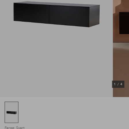
1
/
4
Farge: Svart