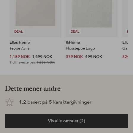
DEAL
DEAL
DE
Ellos Home
&Home
Ellos
Teppe Avila
Flossteppe Lugo
1,189 NOK
1,699 NOK
379 NOK
499 NOK
824 
Tidl. laveste pris
1,206 NOK
Dette mener andre
1.2
basert på
5
karaktergivninger
Vis alle omtaler (2)