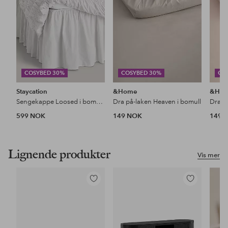
COSYBED 30%
COSYBED 30%
CO
Staycation
&Home
&Ho
Sengekappe Loosed i bomullspercale
Dra på-laken Heaven i bomull
Dra p
599 NOK
149 NOK
149 
Lignende produkter
Vis mer
Legg
Legg
til
til
favoritter
favoritter