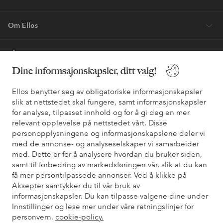
Om Ellos
Våre tjenester
Dine informsajonskapsler, ditt valg!
Vilkår
Ellos benytter seg av obligatoriske informasjonskapsler
slik at nettstedet skal fungere, samt informasjonskapsler
Venner
for analyse, tilpasset innhold og for å gi deg en mer
relevant opplevelse på nettstedet vårt. Disse
personopplysningene og informasjonskapslene deler vi
med de annonse- og analyseselskaper vi samarbeider
Sikre betalinger - Betal direkte eller del opp
med. Dette er for å analysere hvordan du bruker siden,
samt til forbedring av markedsføringen vår, slik at du kan
Vil du vite mer om
våre betalingsalternativer
?
få mer persontilpassede annonser. Ved å klikke på
elpy
elpy
Aksepter samtykker du til vår bruk av
informasjonskapsler. Du kan tilpasse valgene dine under
Innstillinger og lese mer under våre retningslinjer for
personvern.
cookie-policy.