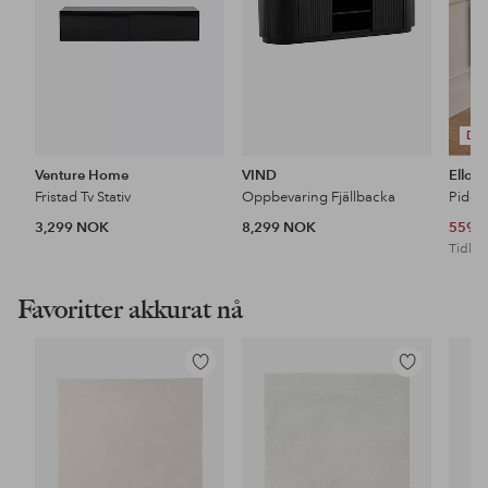
DE
Venture Home
VIND
Ellos
Fristad Tv Stativ
Oppbevaring Fjällbacka
Pidest
3,299 NOK
8,299 NOK
559 
Tidl. l
Favoritter akkurat nå
Legg
Legg
til
til
favoritter
favoritter