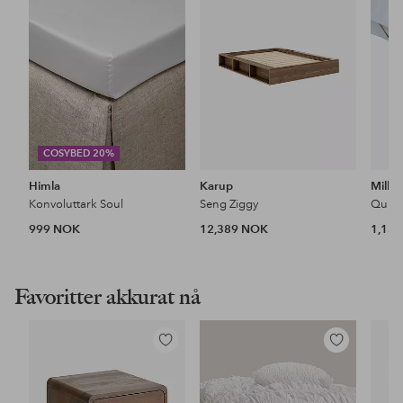
COSYBED 20%
Himla
Karup
Mille 
Konvoluttark Soul
Seng Ziggy
Quilt
999 NOK
12,389 NOK
1,15
Favoritter akkurat nå
Legg
Legg
til
til
favoritter
favoritter