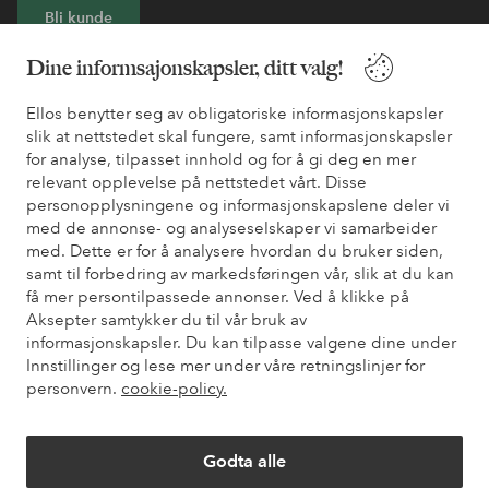
Bli kunde
Dine informsajonskapsler, ditt valg!
* Se tilbudsvilkår ved registrering
Ellos benytter seg av obligatoriske informasjonskapsler
slik at nettstedet skal fungere, samt informasjonskapsler
Trenger du hjelp?
for analyse, tilpasset innhold og for å gi deg en mer
relevant opplevelse på nettstedet vårt. Disse
Du finner svar på de vanligste spørsmålene i vår FAQ. Du finner
personopplysningene og informasjonskapslene deler vi
også informasjon om hvordan du kan kontakte oss.
med de annonse- og analyseselskaper vi samarbeider
med. Dette er for å analysere hvordan du bruker siden,
Kundeservice
Bestilling
Betalingsmåte
Lev
samt til forbedring av markedsføringen vår, slik at du kan
få mer persontilpassede annonser. Ved å klikke på
Aksepter samtykker du til vår bruk av
informasjonskapsler. Du kan tilpasse valgene dine under
Mine sider
Innstillinger og lese mer under våre retningslinjer for
personvern.
cookie-policy.
Om Ellos
Godta alle
Våre tjenester