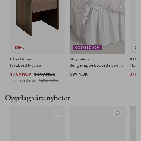
DEAL
COSYBED 30%
DE
Ellos Home
Staycation
&Ho
Nattbord Mydisa
Sengekappe Loosed i bomullspercale
Floss
1,189 NOK
1,699 NOK
599 NOK
379 
Tidl. laveste pris
1,359 NOK
Oppdag våre nyheter
Legg
Legg
til
til
favoritter
favoritter