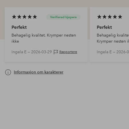
Verifierad kjøpere
Perfekt
Perfekt
Behagelig kvalitet. Krymper nesten
Behagelig kvalite
ikke
Krymper nesten i
Ingela E —
2026-03-29
Ingela E —
2026-0
Rapportere
Informasjon om karakterer