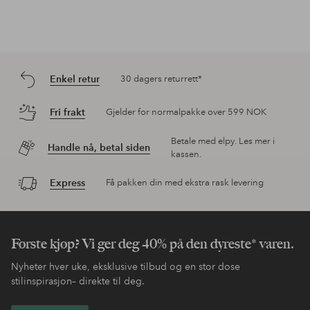
Enkel retur
30 dagers returrett*
Fri frakt
Gjelder for normalpakke over 599 NOK
Betale med elpy. Les mer i
Handle nå, betal siden
kassen.
Express
Få pakken din med ekstra rask levering
Første kjøp? Vi ger deg 40% på den dyreste* varen.
Nyheter hver uke, eksklusive tilbud og en stor dose
stilinspirasjon– direkte til deg.