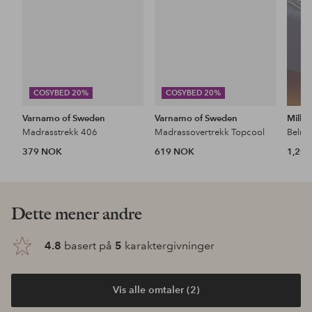
COSYBED 20%
COSYBED 20%
Varnamo of Sweden
Varnamo of Sweden
Mille 
Madrasstrekk 406
Madrassovertrekk Topcool
379 NOK
619 NOK
1,20
Dette mener andre
4.8
basert på
5
karaktergivninger
Vis alle omtaler (2)