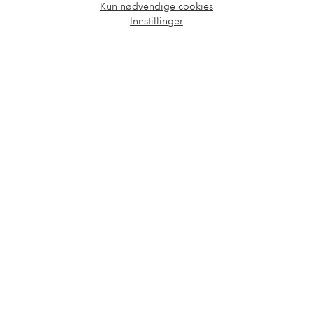
Kun nødvendige cookies
Åpne
Innstillinger
chat-
Vilkår
boks
Venner
Sikre betalinger - Betal direkte eller del opp
Vil du vite mer om
våre betalingsalternativer
?
elpy
elpy
Norge - Velg land
Facebook
Instagram
Pinterest
Youtube