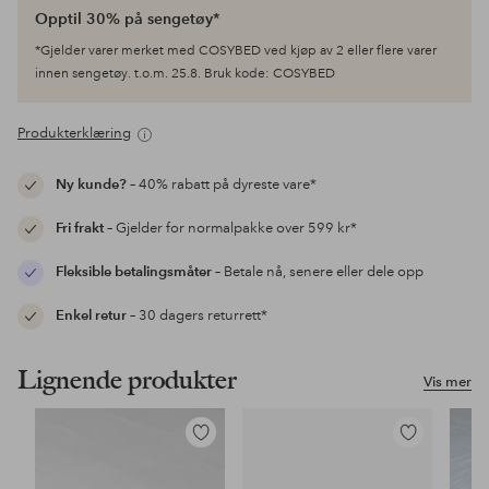
Opptil 30% på sengetøy*
*Gjelder varer merket med COSYBED ved kjøp av 2 eller flere varer
innen sengetøy. t.o.m. 25.8. Bruk kode: COSYBED
Produkterklæring
Ny kunde?
– 40% rabatt på dyreste vare*
Fri frakt
– Gjelder for normalpakke over 599 kr*
Fleksible betalingsmåter
– Betale nå, senere eller dele opp
Enkel retur
– 30 dagers returrett*
Lignende produkter
Vis mer
Legg
Legg
til
til
favoritter
favoritter