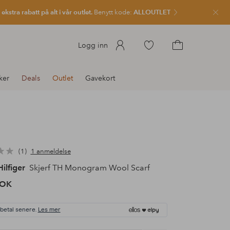
kstra rabatt på alt i vår outlet.
Benytt kode:
ALLOUTLET
Lukk
Gå
Logg inn
til
Gå
favorittmerkede
til
ker
Deals
Outlet
Gavekort
produkter
handlekurven
1
1 anmeldelse
ilfiger
Skjerf TH Monogram Wool Scarf
NOK
 betal senere.
Les mer