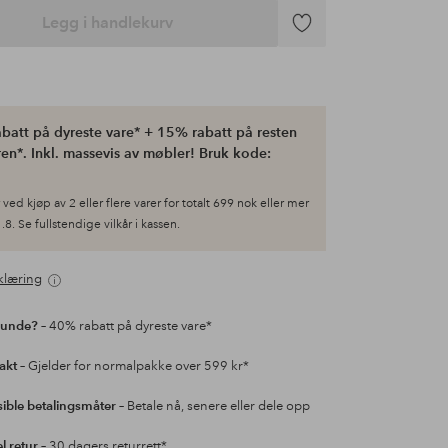
Legg i handlekurv
Legg
til
favoritter
batt på dyreste vare* + 15% rabatt på resten
en*. Inkl. massevis av møbler! Bruk kode:
ved kjøp av 2 eller flere varer for totalt 699 nok eller mer
.8. Se fullstendige vilkår i kassen.
klæring
kunde?
– 40% rabatt på dyreste vare*
rakt
– Gjelder for normalpakke over 599 kr*
sible betalingsmåter
– Betale nå, senere eller dele opp
l retur
– 30 dagers returrett*