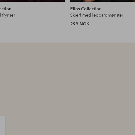
lignende
ection
Ellos Collection
 frynser
Skjerf med leopardmønster
299 NOK