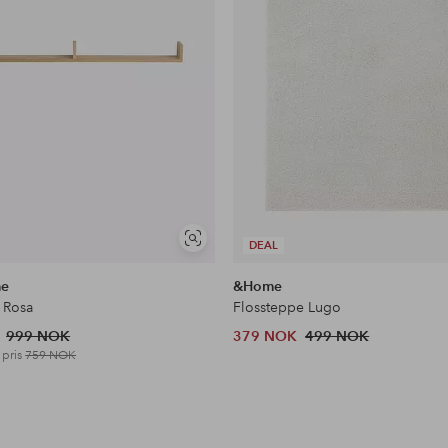
Vis
DEAL
lignende
me
&Home
 Rosa
Flossteppe Lugo
999 NOK
379 NOK
499 NOK
 pris
759 NOK