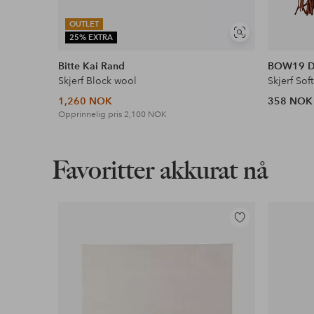
OUTLET
Vis
25% EXTRA
lignende
Bitte Kai Rand
BOW19 De
Skjerf Block wool
Skjerf Soft
1,260 NOK
358 NOK
Opprinnelig pris
2,100 NOK
Favoritter akkurat nå
Legg
til
favoritter