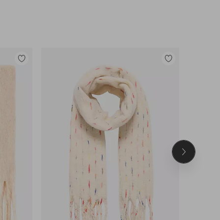
Legg
Legg
til
til
favoritter
favoritter
Neste
produkt