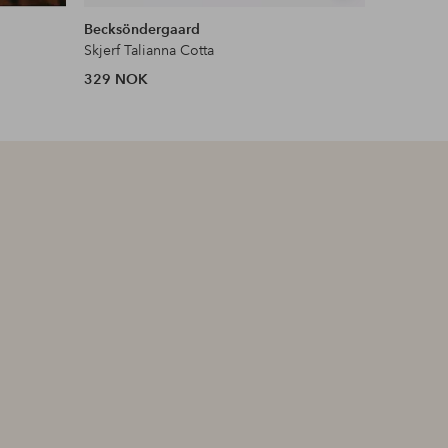
lignende
lignende
Becksöndergaard
Becksönd
Skjerf Talianna Cotta
Skjerf Stri
329 NOK
949 NOK