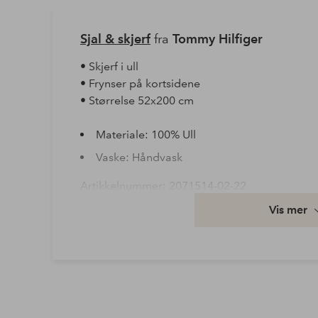
Sjal & skjerf
fra
Tommy Hilfiger
• Skjerf i ull
• Frynser på kortsidene
• Størrelse 52x200 cm
Materiale: 100% Ull
Vaske: Håndvask
Artikkelnummer: 2071514-02-22
Vis mer
Last ned høyoppløst bilde
Fri frakt
Gjelder for normalpakke over 599 kr
Les mer