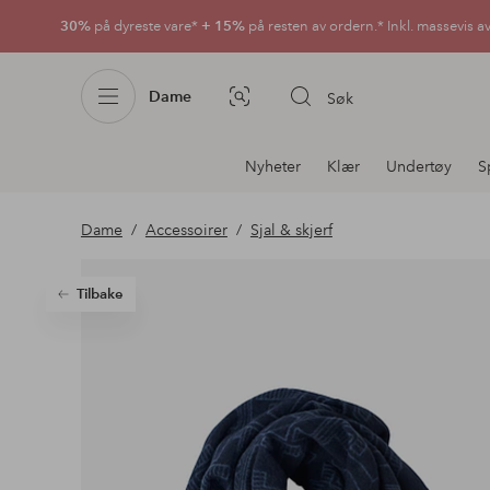
30%
på dyreste vare*
+ 15%
på resten av ordern.* Inkl. massevis a
Dame
Søk
Bildesøk
Avdelingsnavigering
Nyheter
Klær
Undertøy
S
Dame
Accessoirer
Sjal & skjerf
Tilbake