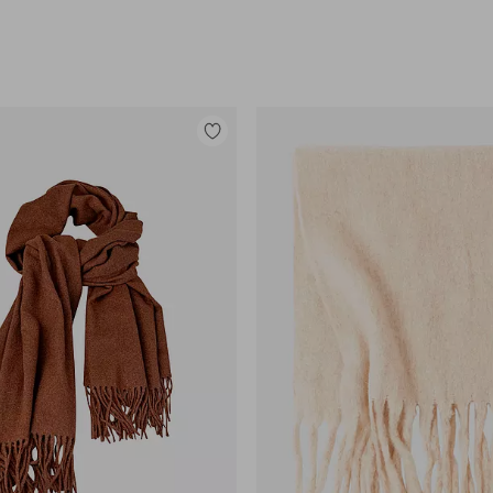
Legg
til
favoritter