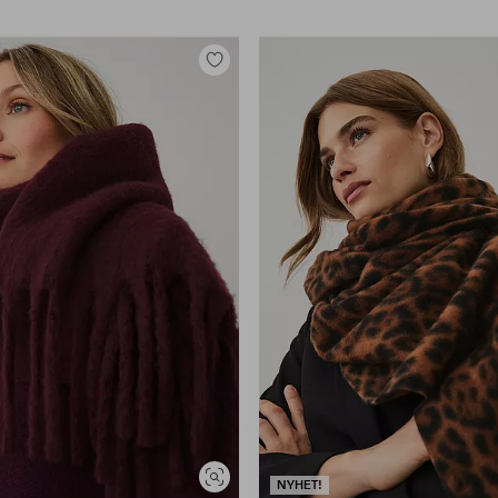
Legg
til
favoritter
Vis
NYHET!