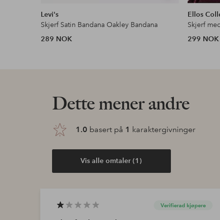
lignende
Levi's
Ellos Coll
Skjerf Satin Bandana Oakley Bandana
Skjerf med
289 NOK
299 NOK
Dette mener andre
1.0
basert på
1
karaktergivninger
Vis alle omtaler (1)
Verifierad kjøpere