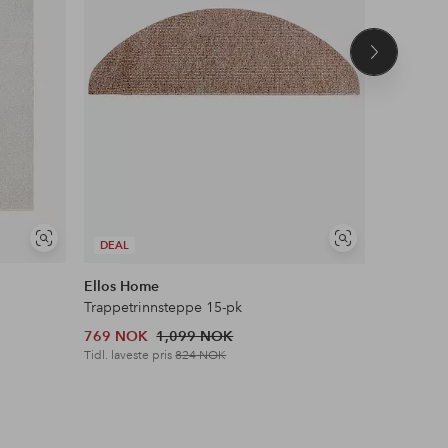
Neste
produkt
Vis
Vis
DEAL
COSYBE
lignende
lignende
Ellos Home
Staycatio
Trappetrinnsteppe 15-pk
Sengekap
769 NOK
1,099 NOK
599 NOK
Tidl. laveste pris
824 NOK