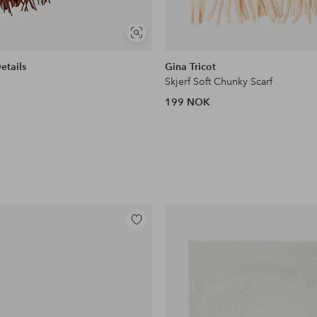
Vis
lignende
tails
Gina Tricot
Skjerf Soft Chunky Scarf
199 NOK
Legg
til
favoritter