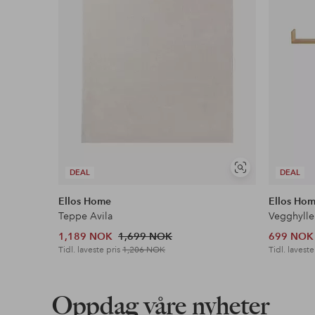
Vis
DEAL
DEAL
lignende
Ellos Home
Ellos Ho
Teppe Avila
Vegghylle
1,189 NOK
1,699 NOK
699 NOK
Tidl. laveste pris
1,206 NOK
Tidl. laveste
Oppdag våre nyheter