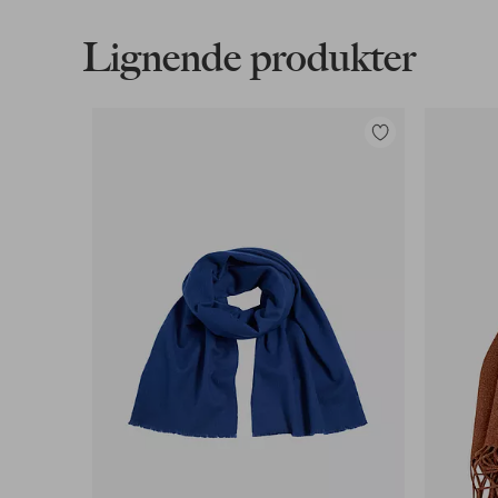
Lignende produkter
Faktura & Konto
Våre mest fordelaktige betalingsmåter
Legg
til
Les mer
favoritter