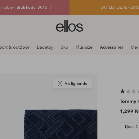
v møbler!
Bruk kode: 3015
OUTLET DEAL -
25% e
Ellos
logo
–
gå
port & outdoor
Badetøy
Sko
Plus size
Accessoirer
Mer
til
forsiden
Vis lignende
Tommy H
1,299 
Kjøp nå,