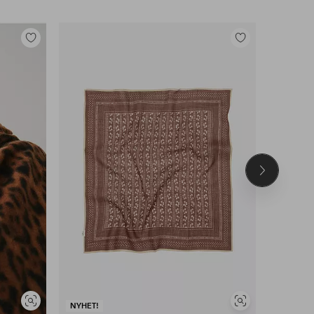
Legg
Legg
til
til
favoritter
favoritter
Neste
produkt
Vis
Vis
NYHET!
NYHET!