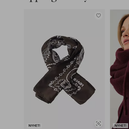
Legg
til
favoritter
Vis
NYHET!
NYHET!