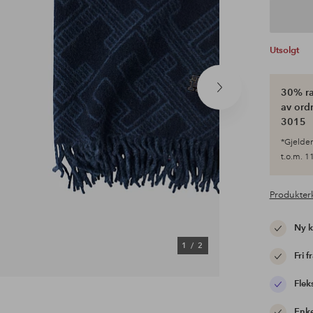
Utsolgt
30% ra
Neste
produkt
av ordr
3015
*Gjelder 
t.o.m. 11
Produkter
Ny 
1
/
2
Fri f
Flek
Enke