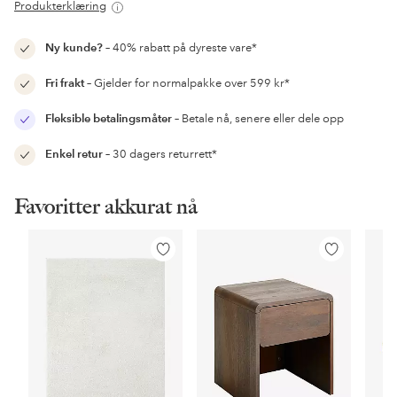
Produkterklæring
Ny kunde?
– 40% rabatt på dyreste vare*
Fri frakt
– Gjelder for normalpakke over 599 kr*
Fleksible betalingsmåter
– Betale nå, senere eller dele opp
Enkel retur
– 30 dagers returrett*
Favoritter akkurat nå
Legg
Legg
til
til
favoritter
favoritter