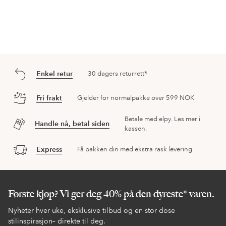
Enkel retur
30 dagers returrett*
Fri frakt
Gjelder for normalpakke over 599 NOK
Betale med elpy. Les mer i
Handle nå, betal siden
kassen.
Express
Få pakken din med ekstra rask levering
Første kjøp? Vi ger deg 40% på den dyreste* varen.
Nyheter hver uke, eksklusive tilbud og en stor dose
stilinspirasjon– direkte til deg.