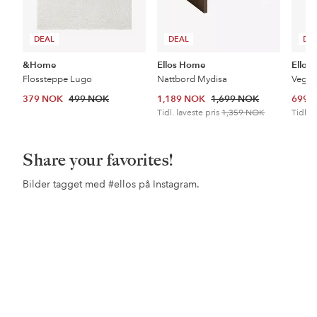
DEAL
DEAL
DE
&Home
Ellos Home
Ellos
Flossteppe Lugo
Nattbord Mydisa
Veggh
379 NOK
499 NOK
1,189 NOK
1,699 NOK
699 
Tidl. laveste pris
1,359 NOK
Tidl. l
Share your favorites!
Bilder tagget med
#ellos
på Instagram.