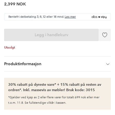
2,399 NOK
Rentefri delbetaling 3, 6, 12 eller 18 mnd.
Les mer
Legg i handlekurv
Legg
til
favori
Utsolgt
Produktinformasjon
30% rabatt på dyreste vare* + 15% rabatt på resten av
ordren*. Inkl. massevis av møbler! Bruk kode: 3015
*Gjelder ved kjøp av 2 eller flere varer for totalt 699 nok eller mer
t.o.m. 11.8. Se fullstendige vilkår i kassen.