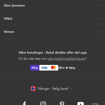
Våre tjenester
Vilkår
Venner
Sikre betalinger - Betal direkte eller del opp
Vil du vite mer om
våre betalingsalternativer
?
elpy
elpy
Norge - Velg land
Facebook
Instagram
Pinterest
Youtube