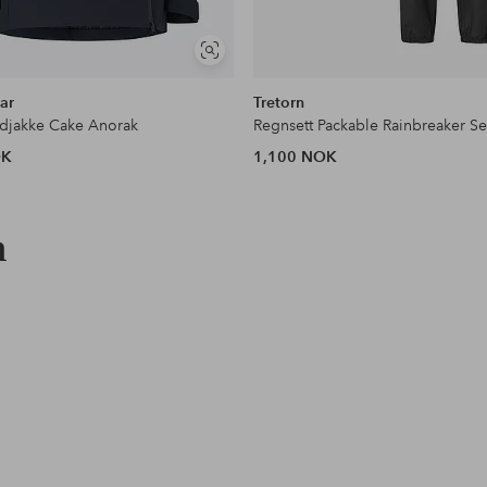
Vis
lignende
ar
Tretorn
djakke Cake Anorak
Regnsett Packable Rainbreaker Se
OK
1,100 NOK
n