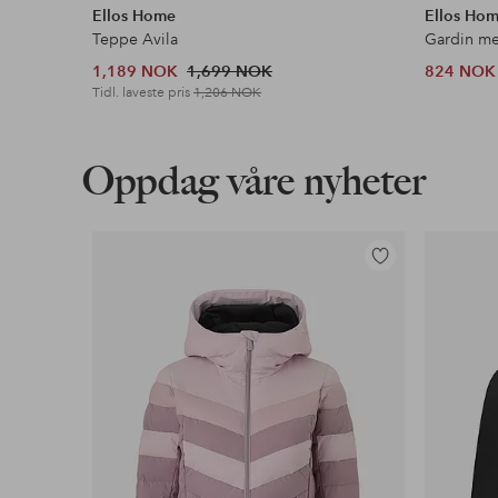
Ellos Home
Ellos Ho
Teppe Avila
1,189 NOK
1,699 NOK
824 NOK
Tidl. laveste pris
1,206 NOK
Oppdag våre nyheter
Legg
til
favoritter