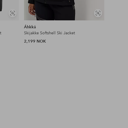
Vis
Vis
lignende
lignende
Áhkká
ColourWe
t
Skijakke Softshell Ski Jacket
Skijakke 
2,199 NOK
2,400 N