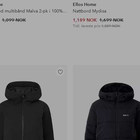
me
Ellos Home
Gardin med multibånd Malva 2-pk i 100% lin
Nattbord Mydisa
1,099 NOK
1,189 NOK
1,699 NOK
Tidl. laveste pris
1,359 NOK
Legg
til
favoritter