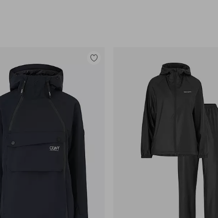
Legg
til
favoritter