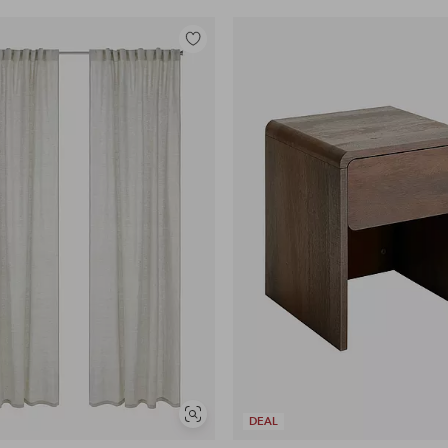
Legg
til
favoritter
Vis
DEAL
lignende