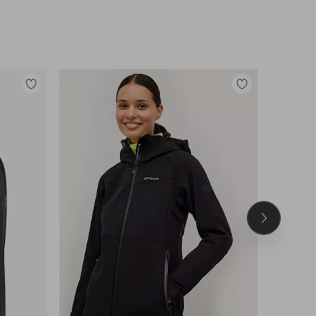
Legg
Legg
til
til
favoritter
favoritter
Neste
produkt