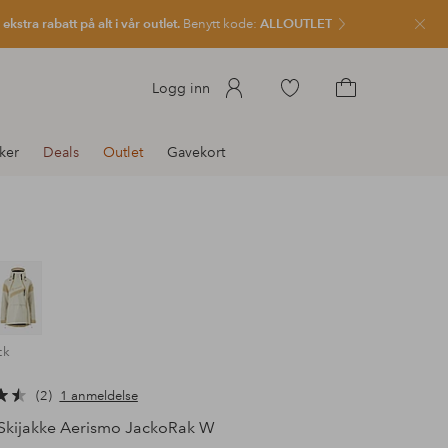
kstra rabatt på alt i vår outlet.
Benytt kode:
ALLOUTLET
Lukk
Gå
Logg inn
til
Gå
favorittmerkede
til
ker
Deals
Outlet
Gavekort
produkter
handlekurven
ck
2
1 anmeldelse
Skijakke Aerismo JackoRak W