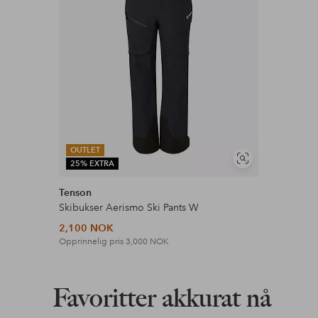
OUTLET
Vis
25% EXTRA
lignende
Tenson
Skibukser Aerismo Ski Pants W
2,100 NOK
Opprinnelig pris
3,000 NOK
Favoritter akkurat nå