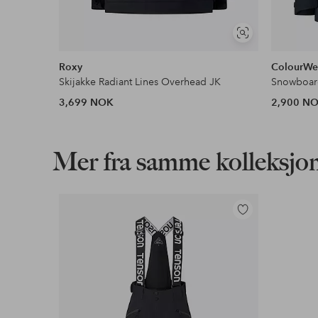
Gjelder for normalpakke over 599 kr
Vis
lignende
Les mer
Roxy
ColourWe
Skijakke Radiant Lines Overhead JK
Snowboar
3,699 NOK
2,900 N
Faktura & Konto
Våre mest fordelaktige betalingsmåter
Mer fra samme kolleksjo
Les mer
Legg
til
favoritter