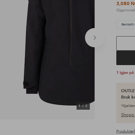
3,080 
Opprinnel
Rentefri 
Neste
produkt
1 igjen på
OUTLET
Bruk k
1
/
2
*Gjelder
Shopp 
Produkter