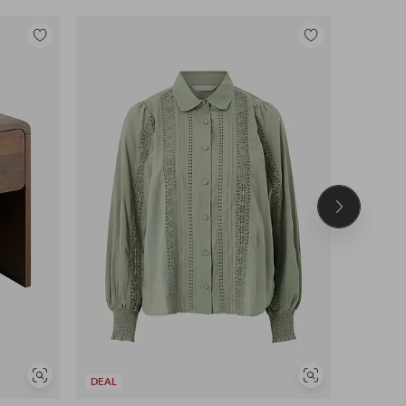
Legg
Legg
til
til
favoritter
favoritter
Neste
produkt
Vis
Vis
DEAL
DEAL
lignende
lignende