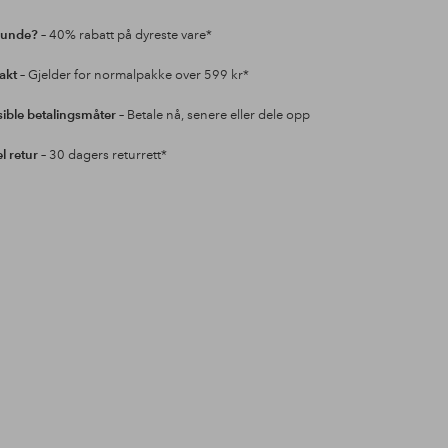
kunde?
– 40% rabatt på dyreste vare*
rakt
– Gjelder for normalpakke over 599 kr*
sible betalingsmåter
– Betale nå, senere eller dele opp
l retur
– 30 dagers returrett*