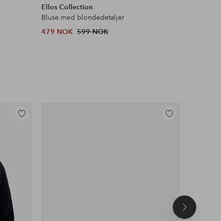
Ellos Collection
&Home
Bluse med blondedetaljer
Flosstep
479 NOK
599 NOK
379 NOK
Legg
Legg
til
til
favoritter
favoritter
Neste