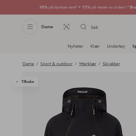
30%
på dyreste vare*
+ 15%
på resten av ordern.*
Bru
Dame
Søk
Bildesøk
Avdelingsnavigering
Nyheter
Klær
Undertøy
S
Dame
Sport & outdoor
Ytterklær
Skijakker
Tilbake