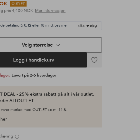
NOK
OUTLET
ig pris
4,400 NOK
Mer informasjon
delbetaling 3, 6, 12 eller 18 mnd.
Les mer
Velg størrelse
Legg i handlekurv
Legg
til
 lager.
Levert på 2-6 hverdager
favoritter
 DEAL - 25% ekstra rabatt på alt i vår outlet.
ode: ALLOUTLET
 varer merket med OUTLET t.o.m. 11.8.
her
klæring