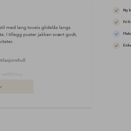
Ny 
Fri f
stil med lang toveis glidelås langs
Flek
e. I tillegg puster jakken svært godt,
iteter.
Enke
tilasjonshull
 nettfôring
en med tommelhull
idelås
mer