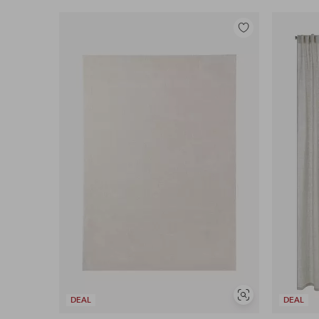
Legg
til
favoritter
Vis
DEAL
DEAL
lignende