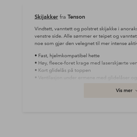
Skijakker
fra
Tenson
Vindtett, vanntett og polstret skijakke i anorak
venstre side. Alle sømmer er teipet og vanntett
noe som gjør den velegnet til mer intense aktiv
• Fast, hjelmkompatibel hette
• Høy, fleece-foret krage med laserskjærte ven
• Kort glidelås på toppen
• Ventilasjon under ermene med glidelåser og
• Forhåndsbøyde ermer
Vis mer
• Justerbare ermeender
• Stretchy tricot mansjettknapper i ermeslutt
• Magelomme med glidelås og trikotfôr
• Sidelommer med glidelås og trikotfôr
• Skiheiskort lommer på venstrearmen med gl
• Åpningsbare sider med glidelåser
• Lang glidelås bak til ryggbeskyttere og hjel