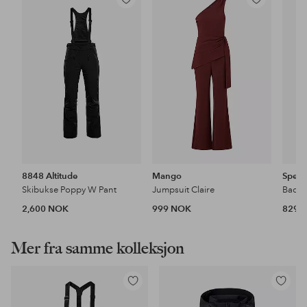
Legg
Legg
til
til
favoritter
favoritter
8848 Altitude
Mango
Spee
Skibukse Poppy W Pant
Jumpsuit Claire
2,600 NOK
999 NOK
829 
Mer fra samme kolleksjon
Legg
Legg
til
til