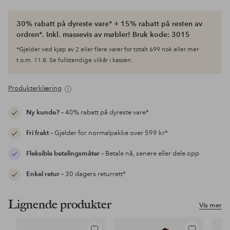
30% rabatt på dyreste vare* + 15% rabatt på resten av
ordren*. Inkl. massevis av møbler! Bruk kode: 3015
*Gjelder ved kjøp av 2 eller flere varer for totalt 699 nok eller mer
t.o.m. 11.8. Se fullstendige vilkår i kassen.
Produkterklæring
Ny kunde?
– 40% rabatt på dyreste vare*
Fri frakt
– Gjelder for normalpakke over 599 kr*
Fleksible betalingsmåter
– Betale nå, senere eller dele opp
Enkel retur
– 30 dagers returrett*
Lignende produkter
Vis mer