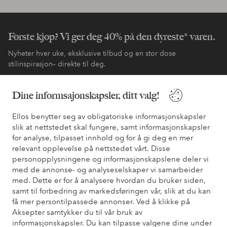
Første kjøp? Vi ger deg 40% på den dyreste* varen.
Nyheter hver uke, eksklusive tilbud og en stor dose
stilinspirasjon– direkte til deg.
Bli kunde
Dine informsajonskapsler, ditt valg!
Ellos benytter seg av obligatoriske informasjonskapsler
* Se tilbudsvilkår ved registrering
slik at nettstedet skal fungere, samt informasjonskapsler
for analyse, tilpasset innhold og for å gi deg en mer
relevant opplevelse på nettstedet vårt. Disse
Trenger du hjelp?
personopplysningene og informasjonskapslene deler vi
med de annonse- og analyseselskaper vi samarbeider
Du finner svar på de vanligste spørsmålene i vår FAQ. Du finner
med. Dette er for å analysere hvordan du bruker siden,
også informasjon om hvordan du kan kontakte oss.
samt til forbedring av markedsføringen vår, slik at du kan
få mer persontilpassede annonser. Ved å klikke på
Kundeservice
Bestilling
Betalingsmåte
Lev
Aksepter samtykker du til vår bruk av
informasjonskapsler. Du kan tilpasse valgene dine under