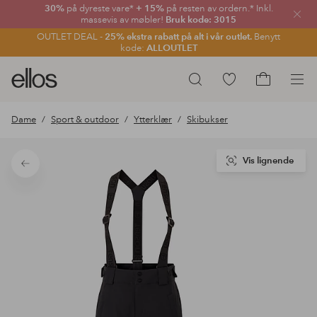
30%
på dyreste vare*
+ 15%
på resten av ordern.* Inkl.
Lukk
massevis av møbler!
Bruk kode: 3015
OUTLET DEAL -
25% ekstra rabatt på alt i vår outlet.
Benytt
kode:
ALLOUTLET
Ellos
Gå
Søk
logo
til
Gå
–
favorittmerkede
til
Dame
Sport & outdoor
Ytterklær
Skibukser
gå
produkter
handlekurv
til
forsiden
Vis lignende
Tilbake