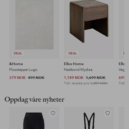
favoritter
favoritter
DEAL
DEAL
DE
&Home
Ellos Home
Ellos
Flossteppe Lugo
Nattbord Mydisa
Veggh
379 NOK
499 NOK
1,189 NOK
1,699 NOK
699 
Tidl. laveste pris
1,359 NOK
Tidl. l
Oppdag våre nyheter
Legg
Legg
til
til
favoritter
favoritter