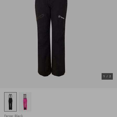
1
/
2
Farge: Black