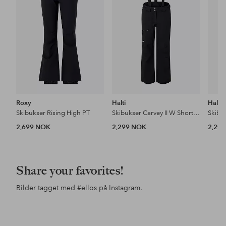
Roxy
Halti
Halti
Skibukser Rising High PT
Skibukser Carvey II W Short Dx
Skibu
2,699 NOK
2,299 NOK
2,29
Share your favorites!
Bilder tagget med
#ellos
på Instagram.
Innlegg
ellosofficial
publisert
av