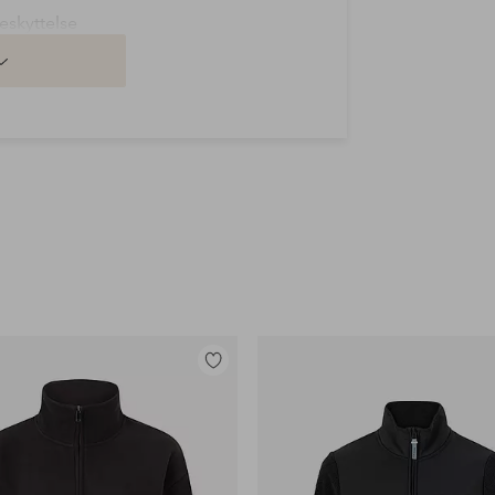
eskyttelse
Legg
til
favoritter