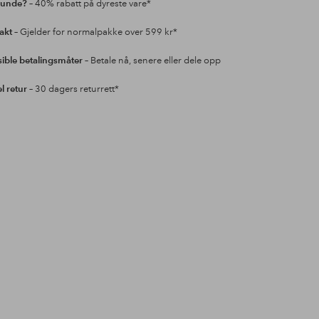
kunde?
– 40% rabatt på dyreste vare*
rakt
– Gjelder for normalpakke over 599 kr*
sible betalingsmåter
– Betale nå, senere eller dele opp
l retur
– 30 dagers returrett*