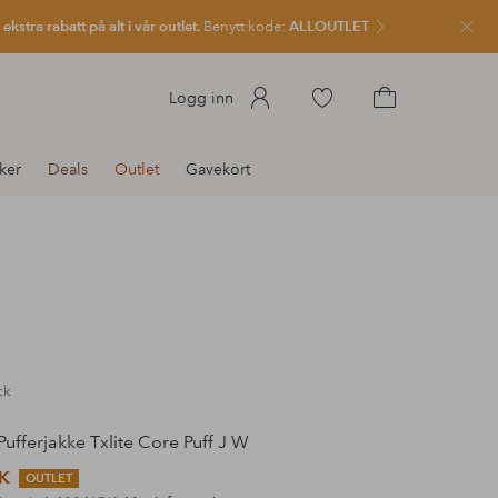
kstra rabatt på alt i vår outlet.
Benytt kode:
ALLOUTLET
Lukk
Gå
Logg inn
til
Gå
favorittmerkede
til
ker
Deals
Outlet
Gavekort
produkter
handlekurven
ck
ufferjakke Txlite Core Puff J W
K
OUTLET