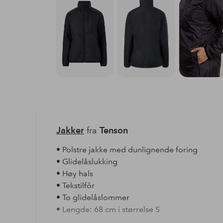
Jakker
fra
Tenson
• Polstre jakke med dunlignende foring
• Glidelåslukking
• Høy hals
• Tekstilfôr
• To glidelåslommer
• Lengde: 68 cm i størrelse S