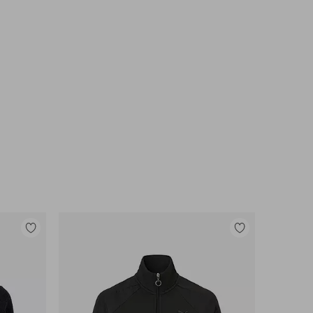
Legg
Legg
til
til
favoritter
favoritter