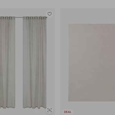
Legg
til
favoritter
Vis
DEAL