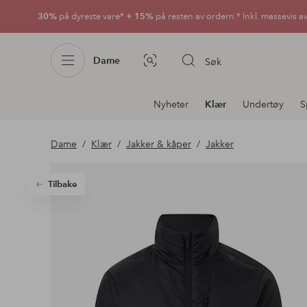
30%
på dyreste vare*
+ 15%
på resten av ordern.* Inkl. massevis a
Dame
Søk
Bildesøk
Avdelingsnavigering
Nyheter
Klær
Undertøy
S
Dame
Klær
Jakker & kåper
Jakker
Tilbake