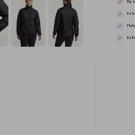
Ny 
Fri f
Flek
Enke