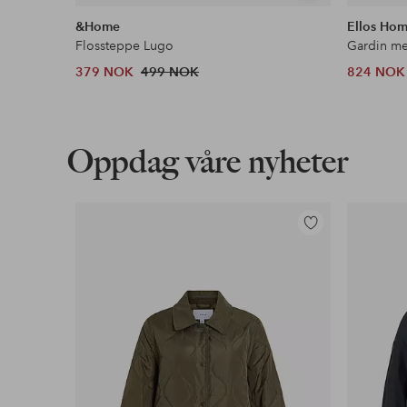
lignende
&Home
Ellos Ho
Flossteppe Lugo
379 NOK
499 NOK
824 NOK
Oppdag våre nyheter
Legg
til
favoritter