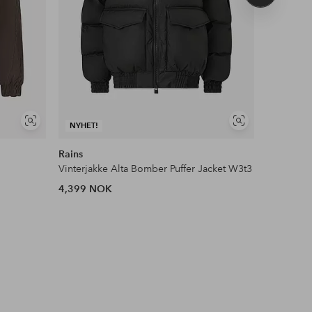
produkt
Vis
Vis
NYHET!
NYHET!
lignende
lignende
Rains
Didrikson
Vinterjakke Alta Bomber Puffer Jacket W3t3
Parka Nea
4,399 NOK
3,000 N