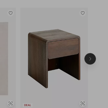
Legg
Legg
til
til
favoritter
favoritter
Neste
produkt
Vis
Vis
DEAL
DEAL