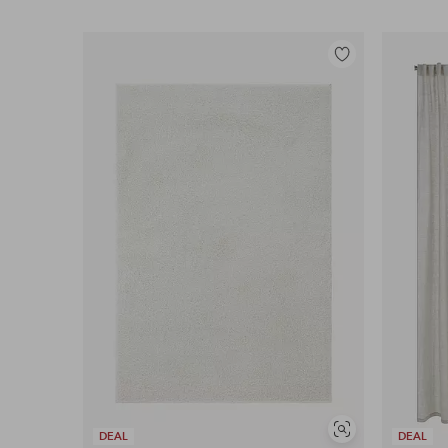
Legg
til
favoritter
Vis
DEAL
DEAL