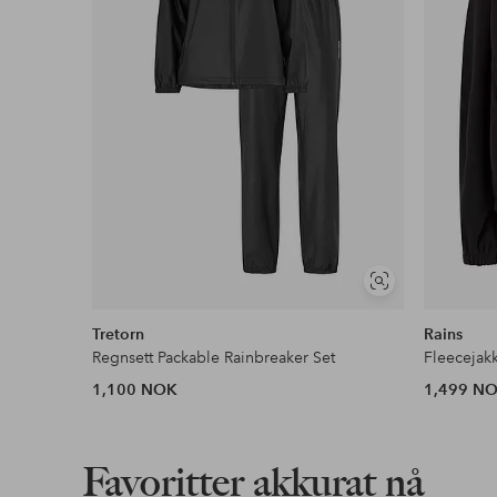
Fri frakt
Gjelder for normalpakke over 599 kr
Les mer
Faktura & Konto
Våre mest fordelaktige betalingsmåter
Les mer
Vis
lignende
Tretorn
Rains
Regnsett Packable Rainbreaker Set
Fleecejak
1,100 NOK
1,499 N
Favoritter akkurat nå