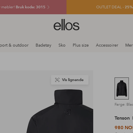
v møbler!
Bruk kode: 3015
OUTLET DEAL -
25% e
Ellos
logo
–
gå
port & outdoor
Badetøy
Sko
Plus size
Accessoirer
Mer
til
forsiden
Vis lignende
Farge: Bla
Tenson
P
980 NO