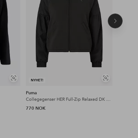
Neste
produkt
Vis
Vis
NYHET!
lignende
lignende
Puma
Kari Traa
Collegegenser HER Full-Zip Relaxed DK Jacket
Tracksuit-
770 NOK
899 NOK