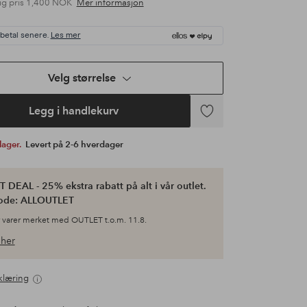
ig pris
1,400 NOK
Mer informasjon
 betal senere.
Les mer
Velg størrelse
Legg i handlekurv
Legg
til
 lager.
Levert på 2-6 hverdager
favoritter
 DEAL - 25% ekstra rabatt på alt i vår outlet.
ode: ALLOUTLET
 varer merket med OUTLET t.o.m. 11.8.
her
klæring