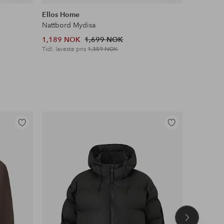
lignende
lignende
Ellos Home
Ellos Ho
Nattbord Mydisa
Vegghylle
1,189 NOK
1,699 NOK
699 NOK
Tidl. laveste pris
1,359 NOK
Tidl. lavest
Legg
Legg
til
til
favoritter
favoritter
Neste