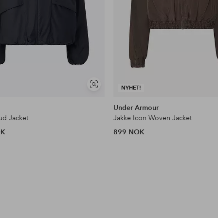
Vis
NYHET!
lignende
Under Armour
ud Jacket
Jakke Icon Woven Jacket
OK
899 NOK