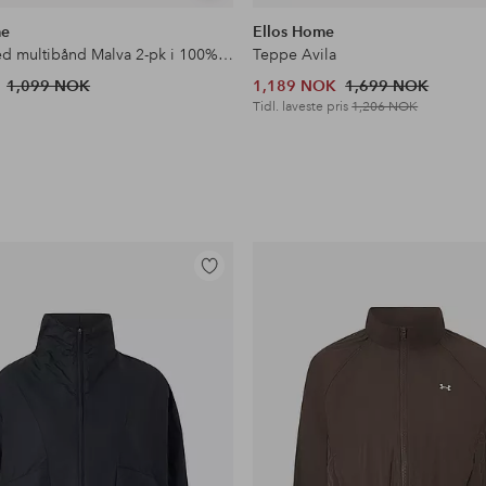
lignende
me
Ellos Home
Gardin med multibånd Malva 2-pk i 100% lin
Teppe Avila
1,099 NOK
1,189 NOK
1,699 NOK
Tidl. laveste pris
1,206 NOK
Legg
til
favoritter