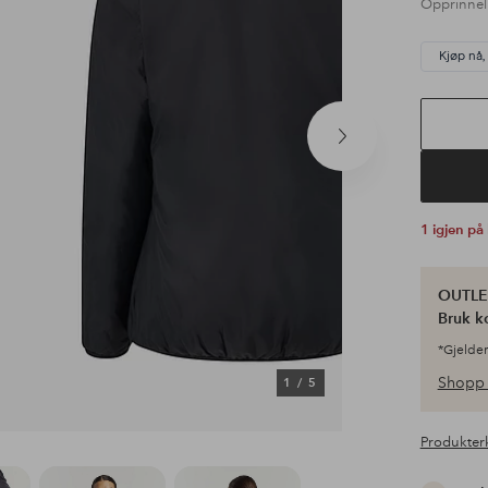
Opprinnel
Kjøp nå,
Neste
produkt
1 igjen på
OUTLET
Bruk k
*Gjelder
Shopp 
1
/
5
Produkter