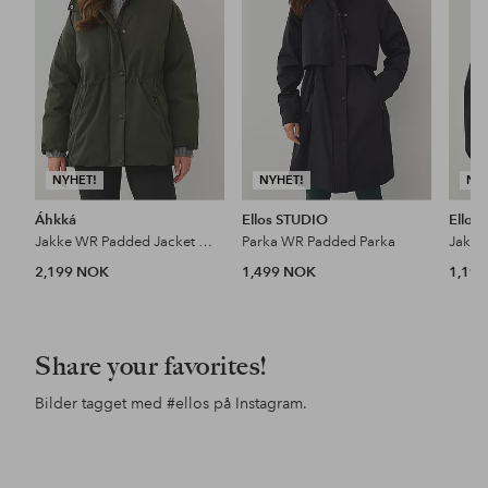
NYHET!
NYHET!
NY
Áhkká
Ellos STUDIO
Ellos
Jakke WR Padded Jacket W Adjustabel
Parka WR Padded Parka
2,199 NOK
1,499 NOK
1,19
Share your favorites!
Bilder tagget med
#ellos
på Instagram.
Innlegg
daniellelucker
Innlegg
ellosofficial
Inn
ello
publisert
publisert
pub
av
av
av