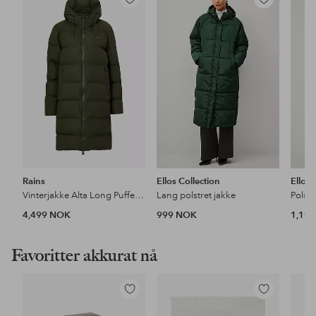
Legg
Legg
til
til
favoritter
favoritter
Rains
Ellos Collection
Ellos 
Vinterjakke Alta Long Puffer Jacket
Lang polstret jakke
Polst
4,499 NOK
999 NOK
1,19
Favoritter akkurat nå
Legg
Legg
til
til