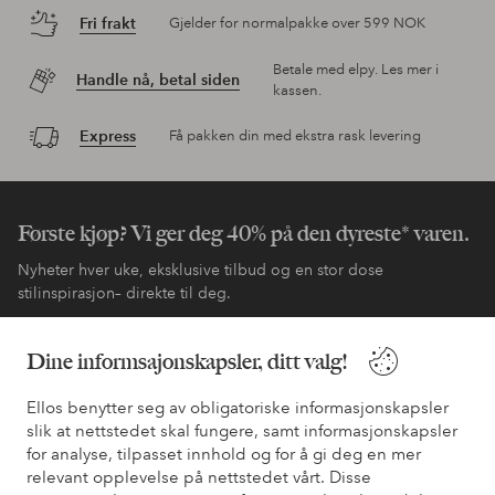
Fri frakt
Gjelder for normalpakke over 599 NOK
Betale med elpy. Les mer i
Handle nå, betal siden
kassen.
Express
Få pakken din med ekstra rask levering
Første kjøp? Vi ger deg 40% på den dyreste* varen.
Nyheter hver uke, eksklusive tilbud og en stor dose
stilinspirasjon– direkte til deg.
Bli kunde
Dine informsajonskapsler, ditt valg!
Ellos benytter seg av obligatoriske informasjonskapsler
* Se tilbudsvilkår ved registrering
slik at nettstedet skal fungere, samt informasjonskapsler
for analyse, tilpasset innhold og for å gi deg en mer
relevant opplevelse på nettstedet vårt. Disse
Trenger du hjelp?