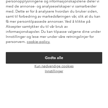
personopplysningene og informasjonskapslene deler vi
med de annonse- og analyseselskaper vi samarbeider
Du finner svar på de vanligste spørsmålene i vår FAQ. Du finner
med. Dette er for å analysere hvordan du bruker siden,
også informasjon om hvordan du kan kontakte oss.
samt til forbedring av markedsføringen vår, slik at du kan
få mer persontilpassede annonser. Ved å klikke på
Kundeservice
Bestilling
Betalingsmåte
Lev
Aksepter samtykker du til vår bruk av
informasjonskapsler. Du kan tilpasse valgene dine under
Innstillinger og lese mer under våre retningslinjer for
personvern.
cookie-policy.
Mine sider
Godta alle
Om Ellos
Kun nødvendige cookies
Åpne
Innstillinger
Våre tjenester
chat-
boks
Vilkår
Venner