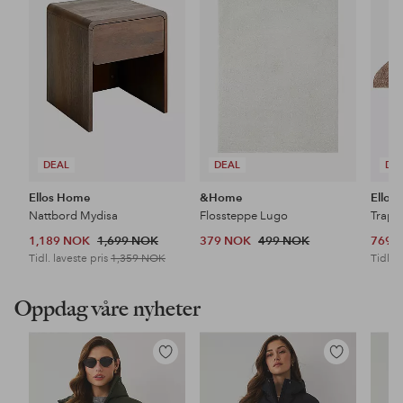
favoritter
favoritter
DEAL
DEAL
DE
Ellos Home
&Home
Ellos
Nattbord Mydisa
Flossteppe Lugo
Trapp
1,189 NOK
1,699 NOK
379 NOK
499 NOK
769 
Tidl. laveste pris
1,359 NOK
Tidl. l
Oppdag våre nyheter
Legg
Legg
til
til
favoritter
favoritter