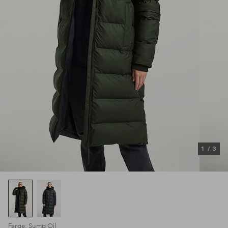
1
/
3
Farge: Sump Oil