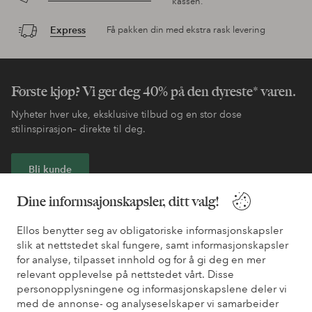
kassen.
Express
Få pakken din med ekstra rask levering
Første kjøp? Vi ger deg 40% på den dyreste* varen.
Nyheter hver uke, eksklusive tilbud og en stor dose
stilinspirasjon– direkte til deg.
Bli kunde
Dine informsajonskapsler, ditt valg!
* Se tilbudsvilkår ved registrering
Ellos benytter seg av obligatoriske informasjonskapsler
slik at nettstedet skal fungere, samt informasjonskapsler
Trenger du hjelp?
for analyse, tilpasset innhold og for å gi deg en mer
relevant opplevelse på nettstedet vårt. Disse
Du finner svar på de vanligste spørsmålene i vår FAQ. Du finner
personopplysningene og informasjonskapslene deler vi
også informasjon om hvordan du kan kontakte oss.
med de annonse- og analyseselskaper vi samarbeider