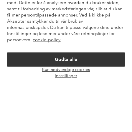
med. Dette er for å analysere hvordan du bruker siden,
Kundeservice
Bestilling
Betalingsmåte
Lev
samt til forbedring av markedsføringen vår, slik at du kan
få mer persontilpassede annonser. Ved å klikke på
Aksepter samtykker du til vår bruk av
informasjonskapsler. Du kan tilpasse valgene dine under
Mine sider
Innstillinger og lese mer under våre retningslinjer for
personvern.
cookie-policy.
Om Ellos
Godta alle
Våre tjenester
Kun nødvendige cookies
Åpne
Innstillinger
chat-
Vilkår
boks
Venner
Sikre betalinger - Betal direkte eller del opp
Vil du vite mer om
våre betalingsalternativer
?