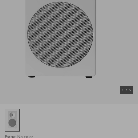
1
/
5
Farge: No color