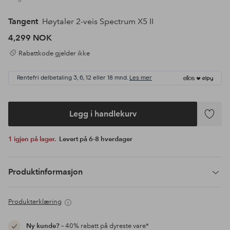
Tangent
Høytaler 2-veis Spectrum X5 II
4,299 NOK
Rabattkode gjelder ikke
Rentefri delbetaling 3, 6, 12 eller 18 mnd.
Les mer
Legg i handlekurv
Legg
til
1 igjen på lager.
Levert på 6-8 hverdager
favoritte
Produktinformasjon
Produkterklæring
Ny kunde?
– 40% rabatt på dyreste vare*