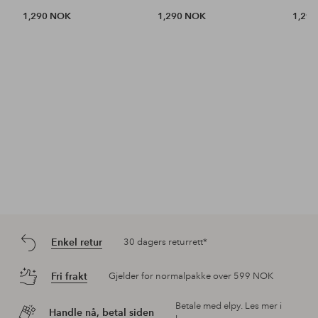
1,290 NOK
1,290 NOK
1,29
Enkel retur
30 dagers returrett*
Fri frakt
Gjelder for normalpakke over 599 NOK
Betale med elpy. Les mer i
Handle nå, betal siden