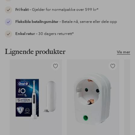
Fri frakt
– Gjelder for normalpakke over 599 kr*
Fleksible betalingsmåter
– Betale nå, senere eller dele opp
Enkel retur
– 30 dagers returrett*
Lignende produkter
Vis mer
Legg
Legg
til
til
favoritter
favoritter