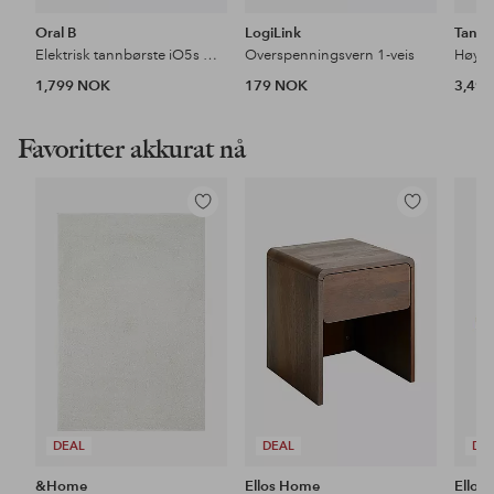
Oral B
LogiLink
Tange
Elektrisk tannbørste iO5s Quite White
Overspenningsvern 1-veis
Høytal
1,799 NOK
179 NOK
3,49
Favoritter akkurat nå
Legg
Legg
til
til
favoritter
favoritter
DEAL
DEAL
DE
&Home
Ellos Home
Ellos