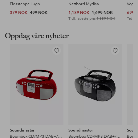
Flossteppe Lugo
Nattbord Mydisa
Veggh
379 NOK
499 NOK
1,189 NOK
1,699 NOK
699 
Tidl. laveste pris
1,359 NOK
Tidl. l
Oppdag våre nyheter
Legg
Legg
til
til
favoritter
favoritter
Soundmaster
Soundmaster
Soun
Boombox CD/MP3 DAB+/FM-radio Kassett USB SCD7800RO
Boombox CD/MP3 DAB+/FM-radio USB SCD7800SW