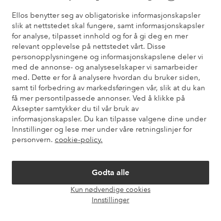
Ellos benytter seg av obligatoriske informasjonskapsler
slik at nettstedet skal fungere, samt informasjonskapsler
Trenger du hjelp?
for analyse, tilpasset innhold og for å gi deg en mer
relevant opplevelse på nettstedet vårt. Disse
Du finner svar på de vanligste spørsmålene i vår FAQ. Du finner
personopplysningene og informasjonskapslene deler vi
også informasjon om hvordan du kan kontakte oss.
med de annonse- og analyseselskaper vi samarbeider
med. Dette er for å analysere hvordan du bruker siden,
Kundeservice
Bestilling
Betalingsmåte
Lev
samt til forbedring av markedsføringen vår, slik at du kan
få mer persontilpassede annonser. Ved å klikke på
Aksepter samtykker du til vår bruk av
informasjonskapsler. Du kan tilpasse valgene dine under
Mine sider
Innstillinger og lese mer under våre retningslinjer for
personvern.
cookie-policy.
Om Ellos
Godta alle
Våre tjenester
Kun nødvendige cookies
Åpne
Innstillinger
chat-
Vilkår
boks