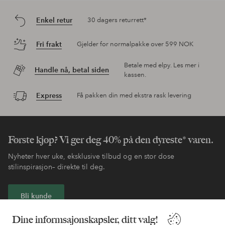
Enkel retur
30 dagers returrett*
Fri frakt
Gjelder for normalpakke over 599 NOK
Betale med elpy. Les mer i
Handle nå, betal siden
kassen.
Express
Få pakken din med ekstra rask levering
Første kjøp? Vi ger deg 40% på den dyreste* varen.
Nyheter hver uke, eksklusive tilbud og en stor dose
stilinspirasjon– direkte til deg.
Bli kunde
Dine informsajonskapsler, ditt valg!
* Se tilbudsvilkår ved registrering