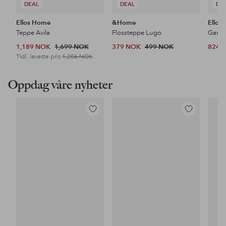
DEAL
DEAL
DE
Ellos Home
&Home
Ellos
Teppe Avila
Flossteppe Lugo
1,189 NOK
1,699 NOK
379 NOK
499 NOK
824 
Tidl. laveste pris
1,206 NOK
Oppdag våre nyheter
Legg
Legg
til
til
favoritter
favoritter