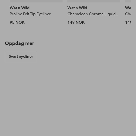
Wet n Wild
Wet n Wild
Wet n
Proline Felt Tip Eyeliner
Chameleon Chrome Liquid Eyeliner
Chame
95 NOK
149 NOK
149 
Oppdag mer
Svart eyeliner