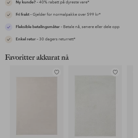
Ny kunde?
– 40% rabatt på dyreste vare*
Fri frakt
– Gjelder for normalpakke over 599 kr*
Fleksible betalingsmåter
– Betale nå, senere eller dele opp
Enkel retur
– 30 dagers returrett*
Favoritter akkurat nå
Legg
Legg
til
til
favoritter
favoritter