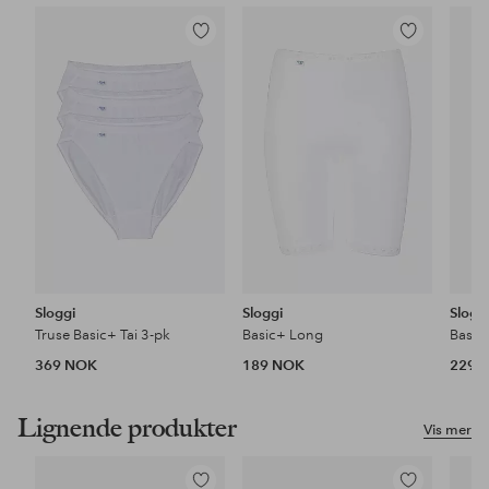
Legg
Legg
til
til
favoritter
favoritter
Sloggi
Sloggi
Slogg
Truse Basic+ Tai 3-pk
Basic+ Long
Basic
369 NOK
189 NOK
229 
Lignende produkter
Vis mer
Legg
Legg