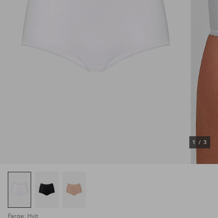
1
/
3
Farge: Hvit