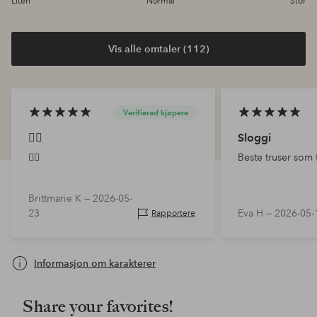
Liten
Normal
Stor
Vis alle omtaler (112)
Verifierad kjøpere
👌🏼
Sloggi
👌🏼
Beste truser som 
Brittmarie K —
2026-05-
23
Eva H —
2026-05-
Rapportere
Informasjon om karakterer
Share your favorites!