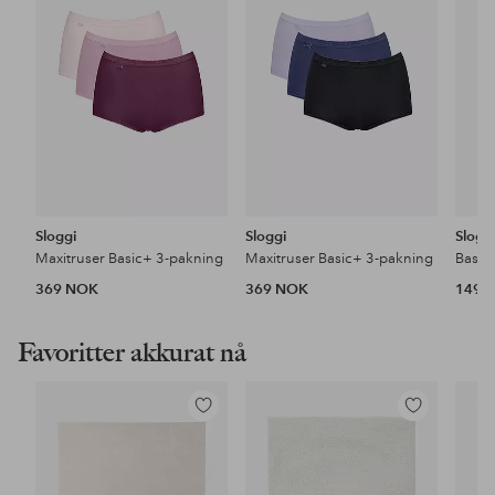
favoritter
favoritter
Sloggi
Sloggi
Slogg
Maxitruser Basic+ 3-pakning
Maxitruser Basic+ 3-pakning
Basic
369 NOK
369 NOK
149 
Favoritter akkurat nå
Legg
Legg
til
til
favoritter
favoritter