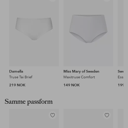
til
til
favoritter
favoritter
Damella
Miss Mary of Sweden
Sweg
Truse Tai Brief
Maxitruse Comfort
Essen
219 NOK
149 NOK
199 
Samme passform
Legg
Legg
til
til