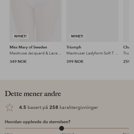
NYHET!
NYHET!
Miss Mary of Sweden
Triumph
Chant
Maxitruse Jacquard & Lace Pantie Girdle
Maxitruser Ladyform Soft T Maxi
349 NOK
399 NOK
259 
Dette mener andre
4.5
basert på
258
karaktergivninger
Hvordan opplevde du størrelsen?