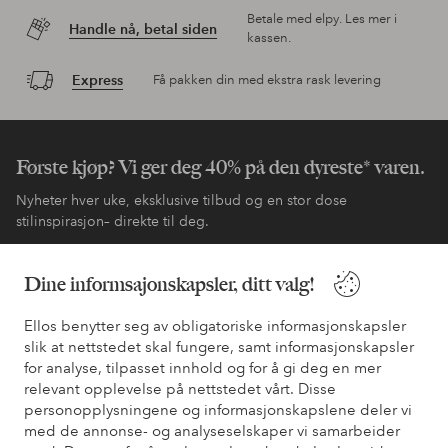
Betale med elpy. Les mer i
Handle nå, betal siden
kassen.
Express
Få pakken din med ekstra rask levering
Første kjøp? Vi ger deg 40% på den dyreste* varen.
Nyheter hver uke, eksklusive tilbud og en stor dose
stilinspirasjon– direkte til deg.
Bli kunde
Dine informsajonskapsler, ditt valg!
Ellos benytter seg av obligatoriske informasjonskapsler
* Se tilbudsvilkår ved registrering
slik at nettstedet skal fungere, samt informasjonskapsler
for analyse, tilpasset innhold og for å gi deg en mer
relevant opplevelse på nettstedet vårt. Disse
Trenger du hjelp?
personopplysningene og informasjonskapslene deler vi
med de annonse- og analyseselskaper vi samarbeider
Du finner svar på de vanligste spørsmålene i vår FAQ. Du finner