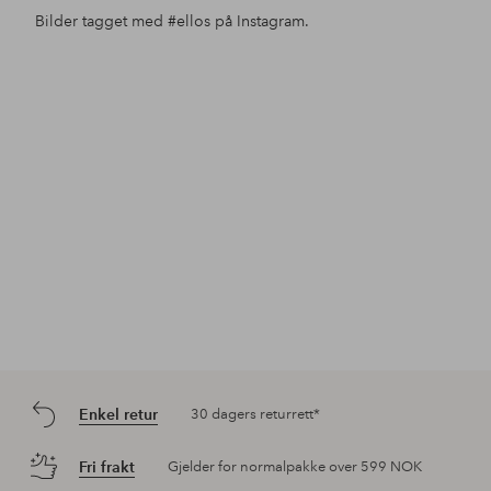
Bilder tagget med
#ellos
på Instagram.
Innlegg
ellosofficial
Innlegg
ellosofficial
Inn
ello
publisert
publisert
pub
av
av
av
Enkel retur
30 dagers returrett*
Fri frakt
Gjelder for normalpakke over 599 NOK