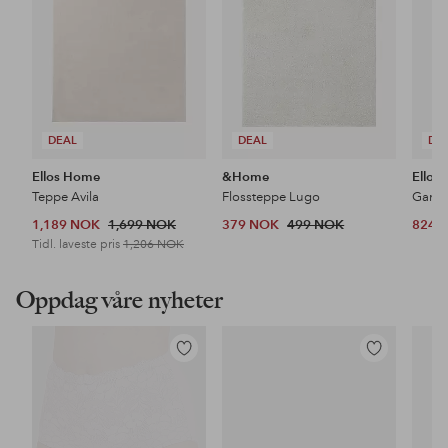
DEAL
DEAL
DE
Ellos Home
&Home
Ellos
Teppe Avila
Flossteppe Lugo
1,189 NOK
1,699 NOK
379 NOK
499 NOK
824 
Tidl. laveste pris
1,206 NOK
Oppdag våre nyheter
Legg
Legg
til
til
favoritter
favoritter