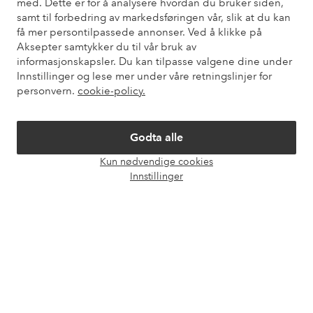
med. Dette er for å analysere hvordan du bruker siden,
også informasjon om hvordan du kan kontakte oss.
samt til forbedring av markedsføringen vår, slik at du kan
få mer persontilpassede annonser. Ved å klikke på
Kundeservice
Bestilling
Betalingsmåte
Lev
Aksepter samtykker du til vår bruk av
informasjonskapsler. Du kan tilpasse valgene dine under
Innstillinger og lese mer under våre retningslinjer for
personvern.
cookie-policy.
Mine sider
Godta alle
Om Ellos
Kun nødvendige cookies
Åpne
Innstillinger
Våre tjenester
chat-
boks
Vilkår
Venner