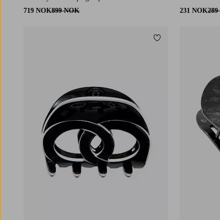
719 NOK
899 NOK
231 NOK
289
Legg til favoritter