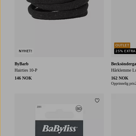
OUTLET
NYHET!
25% EXTRA
ByBarb
Becksönderg
Hairties 10-P
Hårklemme Lu
146 NOK
162 NOK
Opprinnelig pris
Legg til favoritter