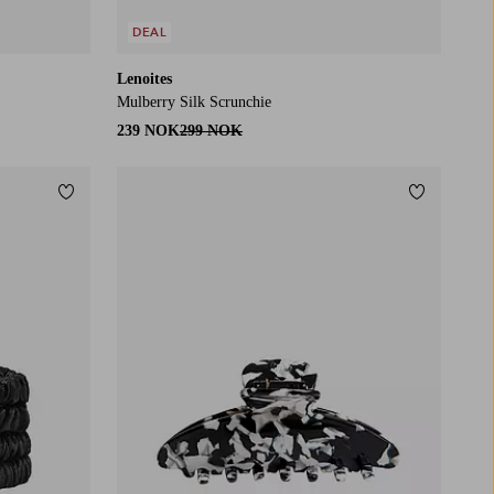
DEAL
Lenoites
Mulberry Silk Scrunchie
239 NOK
299 NOK
Legg til favoritter
Legg til fa