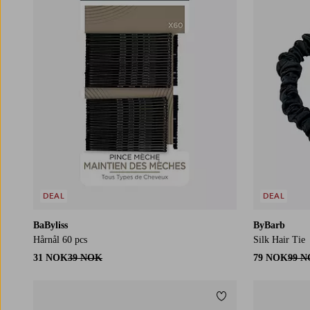
DEAL
DEAL
BaByliss
ByBarb
Hårnål 60 pcs
Silk Hair Tie
31 NOK
39 NOK
79 NOK
99 
Legg til favoritter