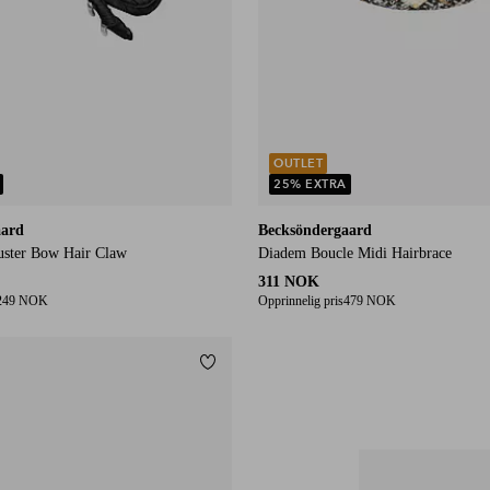
OUTLET
25% EXTRA
aard
Becksöndergaard
ster Bow Hair Claw
Diadem Boucle Midi Hairbrace
311 NOK
249 NOK
Opprinnelig pris
479 NOK
Legg til favoritter