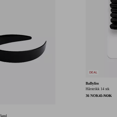
DEAL
BaByliss
Hårstrikk 14 stk
36 NOK
45 NOK
 Band