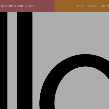
møbler!
Bruk kode: 3015
OUTLET DEAL -
25% ek