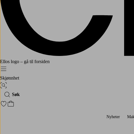
Ellos logo – gå til forsiden
Meny
Skjønnhet
Bildesøk
Søk
Gå til favorittmerkede produkter
Gå til handlekurven
Nyheter
Mak