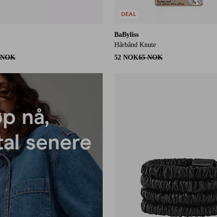
DEAL
BaByliss
Hårbånd Knute
 NOK
52 NOK
65 NOK