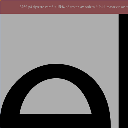
30%
på dyreste vare*
+ 15%
på resten av ordern.* Inkl. massevis av 