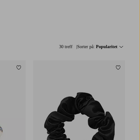
30 treff
Sorter på:
Popularitet
Legg til favoritter
Legg til fa