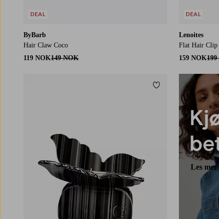
DEAL
DEAL
ByBarb
Lenoites
Hair Claw Coco
Flat Hair Clip
119 NOK
149 NOK
159 NOK
199
Legg til favoritter
Les mer