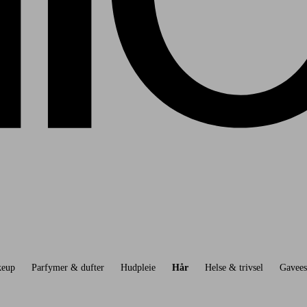
eup
Parfymer & dufter
Hudpleie
Hår
Helse & trivsel
Gavees