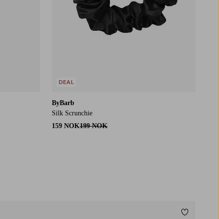
DEAL
ByBarb
Silk Scrunchie
159 NOK
199 NOK
Legg til fa