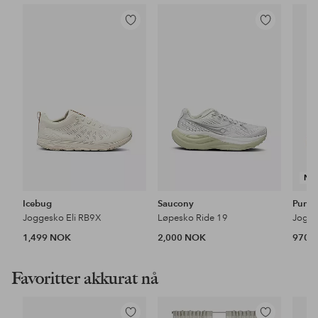
Legg
Legg
til
til
favoritter
favoritter
NY
Icebug
Saucony
Puma
Joggesko Eli RB9X
Løpesko Ride 19
1,499 NOK
2,000 NOK
970 
Favoritter akkurat nå
Legg
Legg