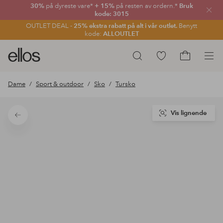
30%
på dyreste vare*
+ 15%
på resten av ordern.*
Bruk
Lukk
kode: 3015
OUTLET DEAL -
25% ekstra rabatt på alt i vår outlet.
Benytt
kode:
ALLOUTLET
Ellos
Gå
Søk
logo
til
Gå
–
favorittmerkede
til
Dame
Sport & outdoor
Sko
Tursko
gå
produkter
handlekurv
til
forsiden
Vis lignende
Tilbake