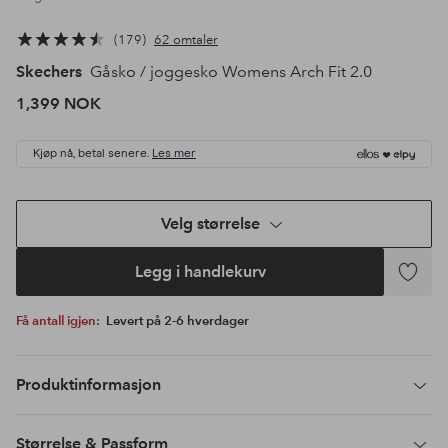
179
62 omtaler
Skechers
Gåsko / joggesko Womens Arch Fit 2.0
1,399 NOK
Kjøp nå, betal senere.
Les mer
Velg størrelse
Legg i handlekurv
Legg
til
Få antall igjen:
Levert på 2-6 hverdager
favoritte
Produktinformasjon
Størrelse & Passform