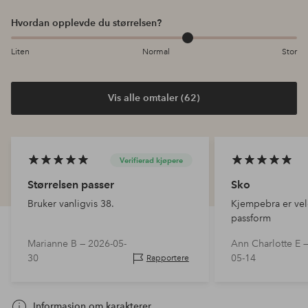
Hvordan opplevde du størrelsen?
Liten
Normal
Stor
Vis alle omtaler (62)
Verifierad kjøpere
Størrelsen passer
Sko
Bruker vanligvis 38.
Kjempebra er vel
passform
Marianne B —
2026-05-
Ann Charlotte E 
30
05-14
Rapportere
Informasjon om karakterer