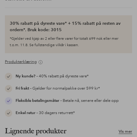
30% rabatt på dyreste vare* + 15% rabatt på resten av
ordern*. Bruk kode: 3015
*Gjelder ved kjøp av 2 eller flere varer for totalt 699 nok eller mer
t.o.m. 11.8. Se fullstendige vilkår i kassen.
Produkterklæring
Ny kunde?
– 40% rabatt på dyreste vare*
Fri frakt
– Gjelder for normalpakke over 599 kr*
Fleksible betalingsmåter
– Betale nå, senere eller dele opp
Enkel retur
– 30 dagers returrett*
Lignende produkter
Vis mer