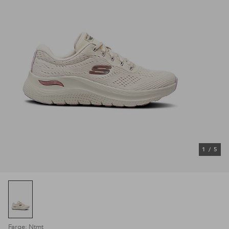
1
/
5
Farge: Ntmt