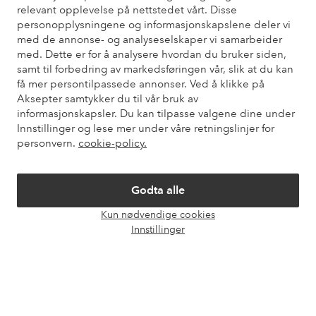
relevant opplevelse på nettstedet vårt. Disse
personopplysningene og informasjonskapslene deler vi
med de annonse- og analyseselskaper vi samarbeider
Mine sider
med. Dette er for å analysere hvordan du bruker siden,
samt til forbedring av markedsføringen vår, slik at du kan
få mer persontilpassede annonser. Ved å klikke på
Om Ellos
Aksepter samtykker du til vår bruk av
informasjonskapsler. Du kan tilpasse valgene dine under
Innstillinger og lese mer under våre retningslinjer for
Våre tjenester
personvern.
cookie-policy.
Vilkår
Godta alle
Venner
Kun nødvendige cookies
Åpne
Innstillinger
chat-
boks
Sikre betalinger - Betal direkte eller del opp
Vil du vite mer om
våre betalingsalternativer
?