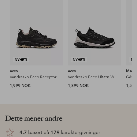
til
til
favoritter
favoritter
NYHET!
NYHET!
NY
ecco
ecco
Merre
Vandresko Ecco Receptor XP W
Vandresko Ecco Ult-trn W
Gåsko
1,999 NOK
1,899 NOK
1,50
Dette mener andre
4.7
basert på
179
karaktergivninger