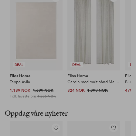
til
til
favoritter
favoritter
DEAL
DEAL
DE
Ellos Home
Ellos Home
Ellos 
Teppe Avila
Gardin med multibånd Malva 2-pk i 100% lin
Bluse
1,189 NOK
1,699 NOK
824 NOK
1,099 NOK
479 
Tidl. laveste pris
1,206 NOK
Oppdag våre nyheter
Legg
Legg