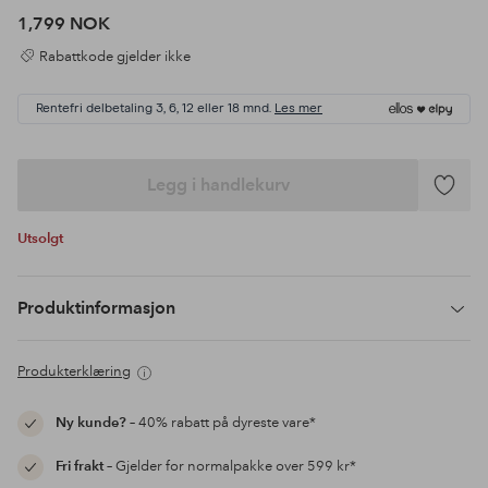
1,799 NOK
Rabattkode gjelder ikke
Rentefri delbetaling 3, 6, 12 eller 18 mnd.
Les mer
Legg i handlekurv
Legg
til
Utsolgt
favoritte
Produktinformasjon
Produkterklæring
Ny kunde?
– 40% rabatt på dyreste vare*
Fri frakt
– Gjelder for normalpakke over 599 kr*