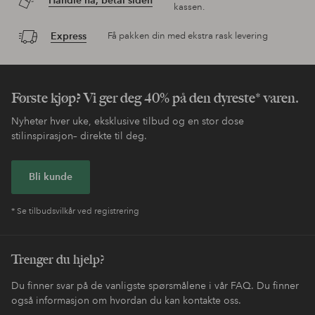
Handle nå, betal siden
kassen.
Express
Få pakken din med ekstra rask levering
Første kjøp? Vi ger deg 40% på den dyreste* varen.
Nyheter hver uke, eksklusive tilbud og en stor dose
stilinspirasjon– direkte til deg.
Bli kunde
* Se tilbudsvilkår ved registrering
Trenger du hjelp?
Du finner svar på de vanligste spørsmålene i vår FAQ. Du finner
også informasjon om hvordan du kan kontakte oss.