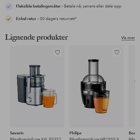
Fleksible betalingsmåter
– Betale nå, senere eller dele opp
Enkel retur
– 30 dagers returrett*
Lignende produkter
Vis mer
Legg
Legg
til
til
favoritter
favoritter
Severin
Philips
Bosc
Råsaftsentrifuge XXL ES357
Råsaftsentrifuge HR1855 800W
Råsaf