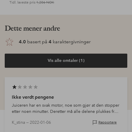
Tidl. laveste pris
1,206 NOK
Dette mener andre
4.0
basert på
4
karaktergivninger
Vis alle omtaler (1)
Ikke verdt pengene
Juiceren har en svak motor, noe som gjør at den stopper
etter noen minutter. Deretter må alle delene plukkes fra
hverandre og skylles for at den skal fortsette. Med andre
K_stina —
2022-01-06
Rapportere
ord, sliten…