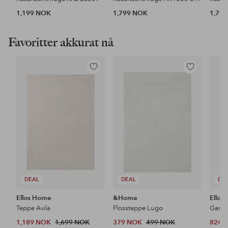
1,199 NOK
1,799 NOK
1,79
Favoritter akkurat nå
Legg
Legg
til
til
favoritter
favoritter
DEAL
DEAL
DE
Ellos Home
&Home
Ellos
Teppe Avila
Flossteppe Lugo
1,189 NOK
1,699 NOK
379 NOK
499 NOK
824 