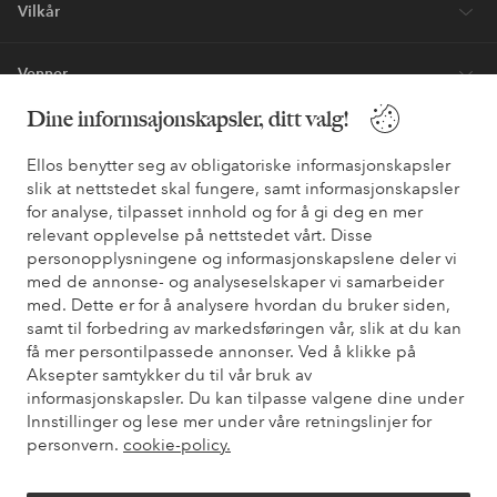
Vilkår
Venner
Dine informsajonskapsler, ditt valg!
Ellos benytter seg av obligatoriske informasjonskapsler
Sikre betalinger - Betal direkte eller del opp
slik at nettstedet skal fungere, samt informasjonskapsler
Vil du vite mer om
våre betalingsalternativer
?
for analyse, tilpasset innhold og for å gi deg en mer
relevant opplevelse på nettstedet vårt. Disse
elpy
elpy
personopplysningene og informasjonskapslene deler vi
med de annonse- og analyseselskaper vi samarbeider
med. Dette er for å analysere hvordan du bruker siden,
samt til forbedring av markedsføringen vår, slik at du kan
Norge - Velg land
få mer persontilpassede annonser. Ved å klikke på
Aksepter samtykker du til vår bruk av
informasjonskapsler. Du kan tilpasse valgene dine under
Facebook
Instagram
Pinterest
Youtube
Innstillinger og lese mer under våre retningslinjer for
personvern.
cookie-policy.