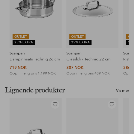
OUTLET
OUTLET
OU
25% EXTRA
25% EXTRA
25
Scanpan
Scanpan
Scan
Dampinnsats Techniq 26 cm
Glasslokk Techniq 22 cm
Rist 
719 NOK
307 NOK
286 
Opprinnelig pris
1,199 NOK
Opprinnelig pris
439 NOK
Opprin
Lignende produkter
Vis mer
Legg
Legg
til
til
favoritter
favoritter