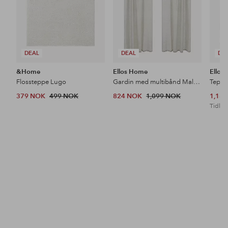
DEAL
DEAL
DE
&Home
Ellos Home
Ellos
Flossteppe Lugo
Gardin med multibånd Malva 2-pk i 100% lin
Teppe
379 NOK
499 NOK
824 NOK
1,099 NOK
1,18
Tidl. l