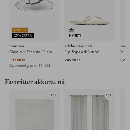
OUTLET
25% EXTRA
NYHET!
Scanpan
adidas Originals
Shep
Glasslokk Techniq 22 cm
Flip-flops Adi Sun W
Saues
307 NOK
249 NOK
1,20
Opprinnelig pris
439 NOK
Favoritter akkurat nå
Legg
Legg
til
til
favoritter
favoritter