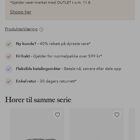
*Gjelder varer merket med OUTLET t.o.m. 11.8.
Shopp her
Produkterklæring
Ny kunde?
– 40% rabatt på dyreste vare*
Fri frakt
– Gjelder for normalpakke over 599 kr*
Fleksible betalingsmåter
– Betale nå, senere eller dele opp
Enkel retur
– 30 dagers returrett*
Hører til samme serie
Legg
Legg
til
til
favoritter
favoritter