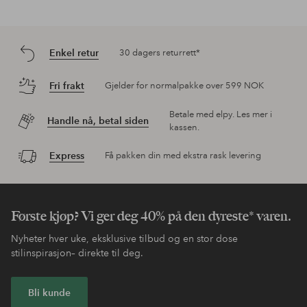
Enkel retur
30 dagers returrett*
Fri frakt
Gjelder for normalpakke over 599 NOK
Betale med elpy. Les mer i
Handle nå, betal siden
kassen.
Express
Få pakken din med ekstra rask levering
Første kjøp? Vi ger deg 40% på den dyreste* varen.
Nyheter hver uke, eksklusive tilbud og en stor dose
stilinspirasjon– direkte til deg.
Bli kunde