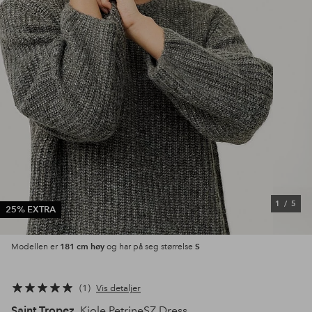
1
/
5
25% EXTRA
181 cm høy
S
Modellen er
og har på seg størrelse
1
Vis detaljer
Saint Tropez
Kjole PetrineSZ Dress