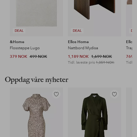
DEAL
DEAL
DE
&Home
Ellos Home
Ellos
Flossteppe Lugo
Nattbord Mydisa
Trapp
379 NOK
499 NOK
1,189 NOK
1,699 NOK
769 
Tidl. laveste pris
1,359 NOK
Tidl. l
Oppdag våre nyheter
Legg
Legg
til
til
favoritter
favoritter