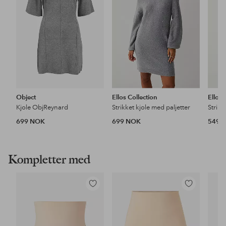
Object
Ellos Collection
Ellos 
Kjole ObjReynard
Strikket kjole med paljetter
699 NOK
699 NOK
549 
Kompletter med
Legg
Legg
til
til
favoritter
favoritter