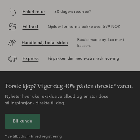
Enkel retur
30 dagers returrett*
Fri frakt
Gjelder for normalpakke over 599 NOK
Betale med elpy. Les mer i
Handle nå, betal siden
kassen.
Express
Få pakken din med ekstra rask levering
Første kjøp? Vi ger deg 40% på den dyreste* varen.
Nyheter hver uke, eksklusive tilbud og en stor dose
stilinspirasjon– direkte til deg.
Bli kunde
* Se tilbudsvilkår ved registrering