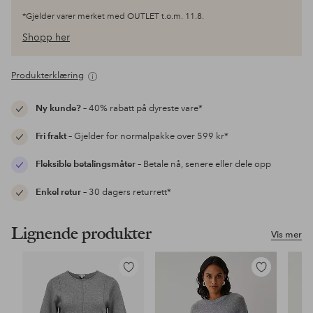
*Gjelder varer merket med OUTLET t.o.m. 11.8.
Shopp her
Produkterklæring
Ny kunde?
– 40% rabatt på dyreste vare*
Fri frakt
– Gjelder for normalpakke over 599 kr*
Fleksible betalingsmåter
– Betale nå, senere eller dele opp
Enkel retur
– 30 dagers returrett*
Lignende produkter
Vis mer
Legg
Legg
til
til
favoritter
favoritter