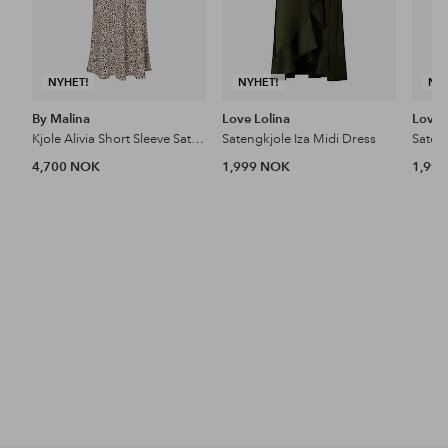
NYHET!
NYHET!
NY
By Malina
Love Lolina
Love 
Kjole Alivia Short Sleeve Satin Midi Dress
Satengkjole Iza Midi Dress
Sateng
4,700 NOK
1,999 NOK
1,99