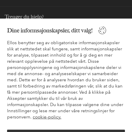
Trenger du hjelp?
Du finner svar på de vanligste spørsmålene i vår FAQ. Du finner
Dine informsajonskapsler, ditt valg!
også informasjon om hvordan du kan kontakte oss.
Ellos benytter seg av obligatoriske informasjonskapsler
slik at nettstedet skal fungere, samt informasjonskapsler
Kundeservice
Bestilling
Betalingsmåte
Lev
for analyse, tilpasset innhold og for å gi deg en mer
relevant opplevelse på nettstedet vårt. Disse
personopplysningene og informasjonskapslene deler vi
Mine sider
med de annonse- og analyseselskaper vi samarbeider
med. Dette er for å analysere hvordan du bruker siden,
samt til forbedring av markedsføringen vår, slik at du kan
Om Ellos
få mer persontilpassede annonser. Ved å klikke på
Aksepter samtykker du til vår bruk av
informasjonskapsler. Du kan tilpasse valgene dine under
Våre tjenester
Innstillinger og lese mer under våre retningslinjer for
personvern.
cookie-policy.
Vilkår