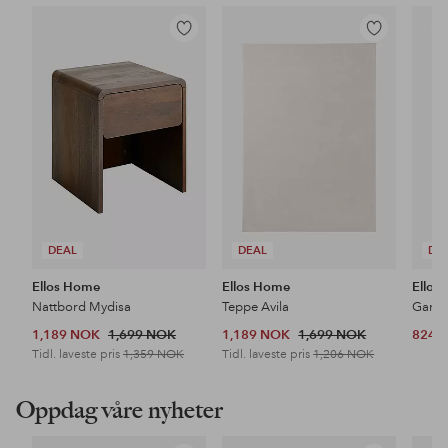
Legg
Legg
til
til
favoritter
favoritter
DEAL
DEAL
DE
Ellos Home
Ellos Home
Ellos
Nattbord Mydisa
Teppe Avila
1,189 NOK
1,699 NOK
1,189 NOK
1,699 NOK
824 
Tidl. laveste pris
1,359 NOK
Tidl. laveste pris
1,206 NOK
Oppdag våre nyheter