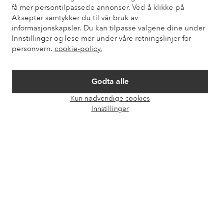
Kundeservice
Bestilling
Betalingsmåte
Lev
få mer persontilpassede annonser. Ved å klikke på
Aksepter samtykker du til vår bruk av
informasjonskapsler. Du kan tilpasse valgene dine under
Innstillinger og lese mer under våre retningslinjer for
Mine sider
personvern.
cookie-policy.
Om Ellos
Godta alle
Kun nødvendige cookies
Våre tjenester
Åpne
Innstillinger
chat-
boks
Vilkår
Venner
Sikre betalinger - Betal direkte eller del opp
Vil du vite mer om
våre betalingsalternativer
?