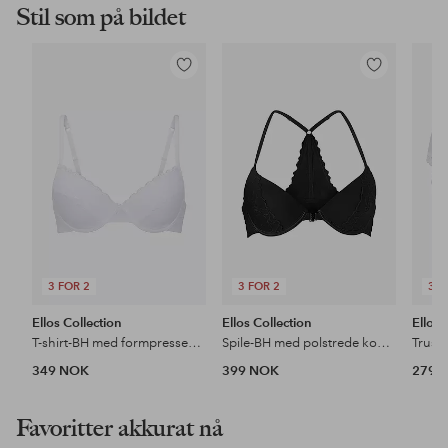
Stil som på bildet
Legg
Legg
til
til
favoritter
favoritter
3 FOR 2
3 FOR 2
3 F
Ellos Collection
Ellos Collection
Ellos 
T-shirt-BH med formpressede kopper
Spile-BH med polstrede kopper
Truse
349 NOK
399 NOK
279 
Favoritter akkurat nå