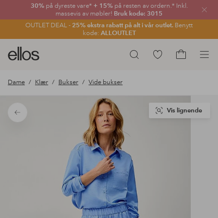
30%
på dyreste vare*
+ 15%
på resten av ordern.* Inkl.
Lukk
massevis av møbler!
Bruk kode: 3015
OUTLET DEAL -
25% ekstra rabatt på alt i vår outlet.
Benytt
kode:
ALLOUTLET
Ellos
Gå
Søk
logo
til
Gå
–
favorittmerkede
til
Dame
Klær
Bukser
Vide bukser
gå
produkter
handlekurv
til
forsiden
Vis lignende
Tilbake