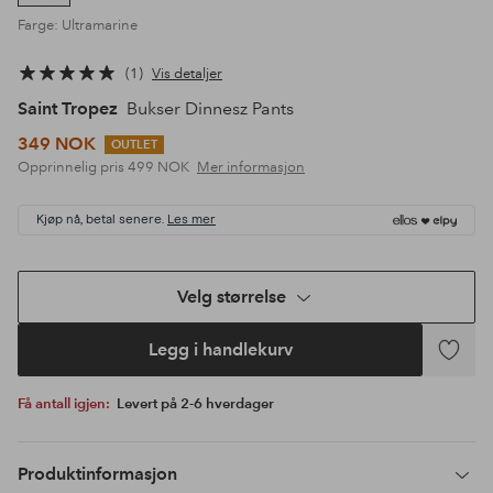
Farge: Ultramarine
1
Vis detaljer
Saint Tropez
Bukser Dinnesz Pants
349 NOK
OUTLET
Opprinnelig pris
499 NOK
Mer informasjon
Kjøp nå, betal senere.
Les mer
Velg størrelse
Legg i handlekurv
Legg
til
Få antall igjen:
Levert på 2-6 hverdager
favoritte
Produktinformasjon