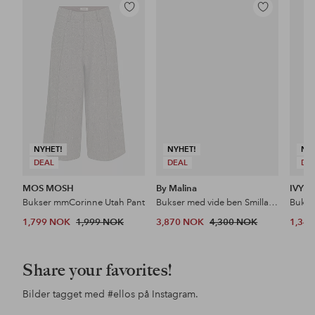
Legg
Legg
til
til
favoritter
favoritter
NYHET!
NYHET!
NY
DEAL
DEAL
DE
MOS MOSH
By Malina
IVY 
Bukser mmCorinne Utah Pant
Bukser med vide ben Smilla Barrel Leg Wool-silk Trousers
Bukser
1,799 NOK
1,999 NOK
3,870 NOK
4,300 NOK
1,34
Share your favorites!
Bilder tagget med
#ellos
på Instagram.
Innlegg
ellosofficial
Innlegg
jessicafrej
Inn
ello