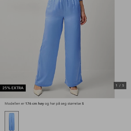
1
/
5
25% EXTRA
176 cm høy
S
Modellen er
og har på seg størrelse