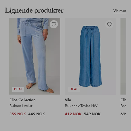
Lignende produkter
Vis mer
Legg
Legg
til
til
favoritter
favoritter
DEAL
DEAL
Ellos Collection
Vila
Ellos 
Bukser i velur
Bukser viTevira HW
Brede
359 NOK
449 NOK
412 NOK
549 NOK
699 