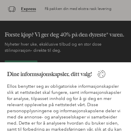
Express
Få pakken din med ekstra rask levering
Første kjøp? Vi ger deg 40% på den dyreste* varen.
Nyheter hver uke, eksklusive tilbud og en stor dose
stilinspirasjon– direkte til deg.
Bli kunde
Dine informsajonskapsler, ditt valg!
* Se tilbudsvilkår ved registrering
Ellos benytter seg av obligatoriske informasjonskapsler
slik at nettstedet skal fungere, samt informasjonskapsler
for analyse, tilpasset innhold og for å gi deg en mer
Trenger du hjelp?
relevant opplevelse på nettstedet vårt. Disse
personopplysningene og informasjonskapslene deler vi
Du finner svar på de vanligste spørsmålene i vår FAQ. Du finner
med de annonse- og analyseselskaper vi samarbeider
også informasjon om hvordan du kan kontakte oss.
med. Dette er for å analysere hvordan du bruker siden,
samt til forbedring av markedsføringen vår, slik at du kan