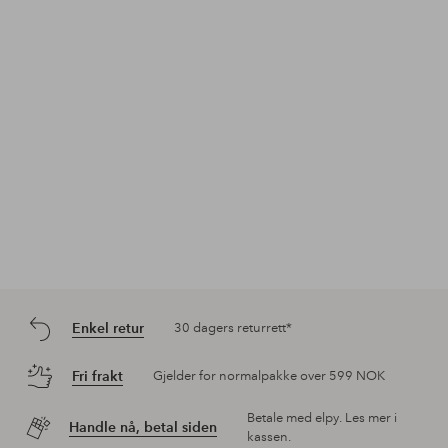
publisert
publisert
pub
av
av
av
Enkel retur
30 dagers returrett*
Fri frakt
Gjelder for normalpakke over 599 NOK
Betale med elpy. Les mer i
Handle nå, betal siden
kassen.