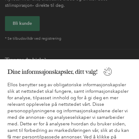
stilinspirasjon– direkte til deg.
Bli kunde
* Se tilbudsvilkår ved registrering
Trenger du hjelp?
Dine informsajonskapsler, ditt valg!
Du finner svar på de vanligste spørsmålene i vår FAQ. Du finner
også informasjon om hvordan du kan kontakte oss.
Ellos benytter seg av obligatoriske informasjonskapsler
slik at nettstedet skal fungere, samt informasjonskapsler
Kundeservice
Bestilling
Betalingsmåte
Lev
for analyse, tilpasset innhold og for å gi deg en mer
relevant opplevelse på nettstedet vårt. Disse
personopplysningene og informasjonskapslene deler vi
med de annonse- og analyseselskaper vi samarbeider
Mine sider
med. Dette er for å analysere hvordan du bruker siden,
samt til forbedring av markedsføringen vår, slik at du kan
få mer persontilpassede annonser. Ved å klikke på
Om Ellos