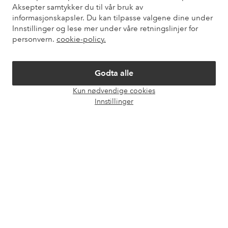
Aksepter samtykker du til vår bruk av
informasjonskapsler. Du kan tilpasse valgene dine under
Våre tjenester
Innstillinger og lese mer under våre retningslinjer for
personvern.
cookie-policy.
Vilkår
Godta alle
Venner
Kun nødvendige cookies
Åpne
Innstillinger
chat-
boks
Sikre betalinger - Betal direkte eller del opp
Vil du vite mer om
våre betalingsalternativer
?
elpy
elpy
Norge - Velg land