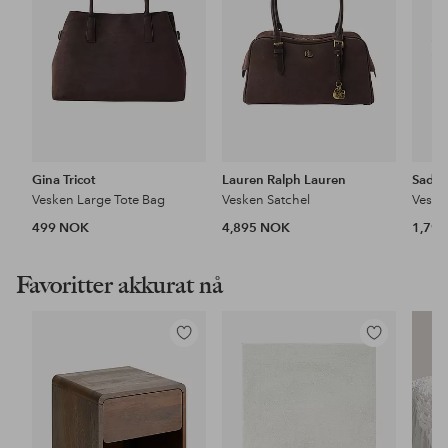
Gina Tricot
Lauren Ralph Lauren
Saddl
Vesken Large Tote Bag
Vesken Satchel
Veske
499 NOK
4,895 NOK
1,79
Favoritter akkurat nå
Legg
Legg
til
til
favoritter
favoritter