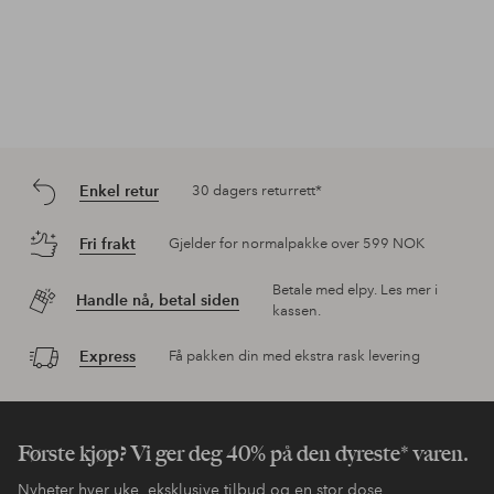
Enkel retur
30 dagers returrett*
Fri frakt
Gjelder for normalpakke over 599 NOK
Betale med elpy. Les mer i
Handle nå, betal siden
kassen.
Express
Få pakken din med ekstra rask levering
Første kjøp? Vi ger deg 40% på den dyreste* varen.
Nyheter hver uke, eksklusive tilbud og en stor dose