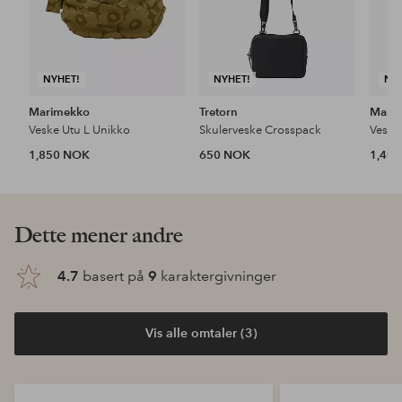
NYHET!
NYHET!
NY
Marimekko
Tretorn
Mari
Veske Utu L Unikko
Skulerveske Crosspack
Veske
1,850 NOK
650 NOK
1,40
Dette mener andre
4.7
basert på
9
karaktergivninger
Vis alle omtaler (3)