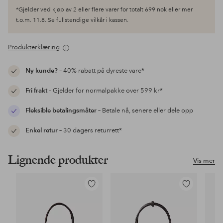
*Gjelder ved kjøp av 2 eller flere varer for totalt 699 nok eller mer
t.o.m. 11.8. Se fullstendige vilkår i kassen.
Produkterklæring
Ny kunde?
– 40% rabatt på dyreste vare*
Fri frakt
– Gjelder for normalpakke over 599 kr*
Fleksible betalingsmåter
– Betale nå, senere eller dele opp
Enkel retur
– 30 dagers returrett*
Lignende produkter
Vis mer
Legg
Legg
til
til
favoritter
favoritter