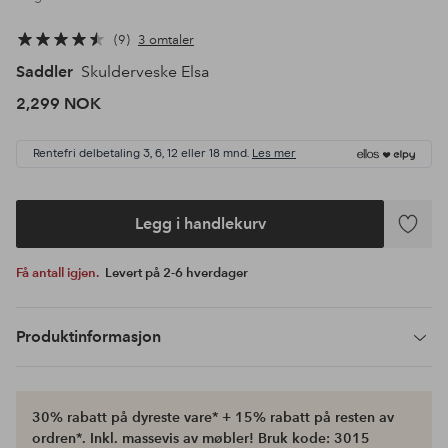
9
3 omtaler
Saddler
Skulderveske Elsa
2,299 NOK
Rentefri delbetaling 3, 6, 12 eller 18 mnd.
Les mer
Legg i handlekurv
Legg
til
Få antall igjen.
Levert på 2-6 hverdager
favoritte
Produktinformasjon
30% rabatt på dyreste vare* + 15% rabatt på resten av
ordren*. Inkl. massevis av møbler! Bruk kode: 3015