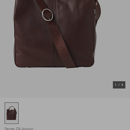
1
/
4
Farge: Dk.brown