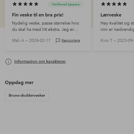
Verifierad kjøpere
Fin veske til en bra pris!
Lærveske
Nydelig veske, passe størrelse hvis
Høy kvalitet og s
du skal ha med litt ekstra. Jeg er
inni er nødvend
veldig fornøyd med kjøpet.
datamaskinen kan
Mali A —
2024-02-17
Kirsi T —
2023-09
Rapportere
oppreist. Den tyk
er flott. Fantastis
nøye laget!
Informasjon om karakterer
Oppdag mer
Brune skuldervesker