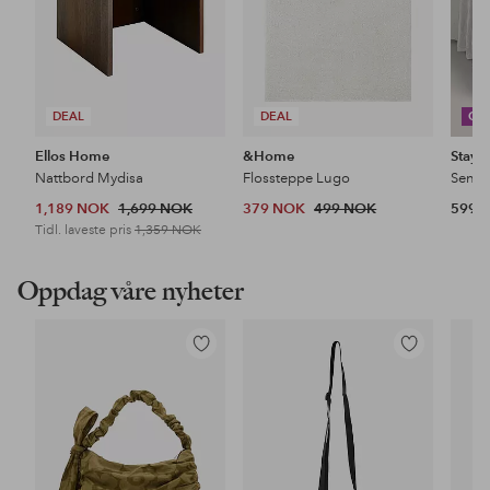
DEAL
DEAL
CO
Ellos Home
&Home
Stayc
Nattbord Mydisa
Flossteppe Lugo
1,189 NOK
1,699 NOK
379 NOK
499 NOK
599 
Tidl. laveste pris
1,359 NOK
Oppdag våre nyheter
Legg
Legg
til
til
favoritter
favoritter