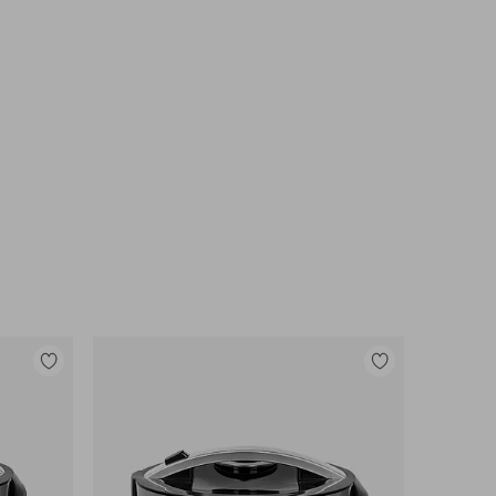
Legg
Legg
til
til
favoritter
favoritter