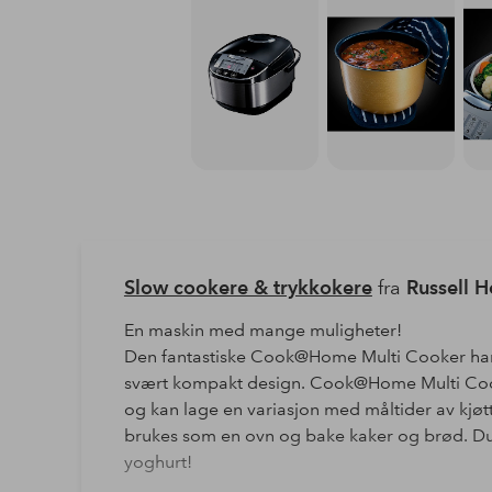
Slow cookere & trykkokere
fra
Russell 
En maskin med mange muligheter!
Den fantastiske Cook@Home Multi Cooker har til
svært kompakt design. Cook@Home Multi Cook
og kan lage en variasjon med måltider av kjøt
brukes som en ovn og bake kaker og brød. Du
yoghurt!