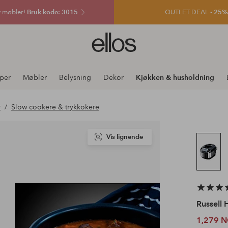
v møbler!
Bruk kode: 3015
OUTLET DEAL -
25% e
Ellos
logo
–
gå
per
Møbler
Belysning
Dekor
Kjøkken & husholdning
til
forsiden
r
Slow cookere & trykkokere
Vis lignende
Russell
1,279 