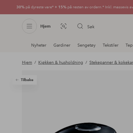
30%
på dyreste vare*
+ 15%
på resten av ordern.* Inkl. massevis a
Hjem
Søk
Bildesøk
Avdelingsnavigering
Nyheter
Gardiner
Sengetøy
Tekstiler
Tep
Hjem
Kjøkken & husholdning
Stekepanner & kokeka
Tilbake