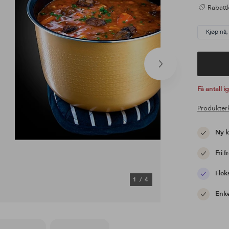
Rabattk
Kjøp nå,
Neste
produkt
Få antall i
Produkter
Ny 
Fri f
Flek
1
/
4
Enke