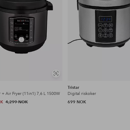
Vis
lignende
Tristar
 + Air Fryer (11in1) 7,6 L 1500W
Digital riskoker
OK
4,299 NOK
699 NOK