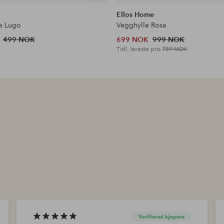
lignende
Ellos Home
e Lugo
Vegghylle Rosa
499 NOK
699 NOK
999 NOK
Tidl. laveste pris
759 NOK
Verifierad kjøpere