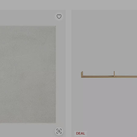
Legg
til
favoritter
Vis
DEAL