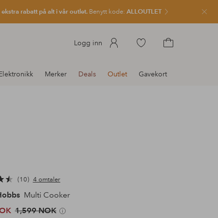
kstra rabatt på alt i vår outlet.
Benytt kode:
ALLOUTLET
Lukk
Gå
Logg inn
til
Gå
favorittmerkede
til
Elektronikk
Merker
Deals
Outlet
Gavekort
produkter
handlekurven
10
4 omtaler
 Hobbs
Multi Cooker
NOK
1,599 NOK