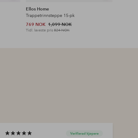
lignende
lignende
Ellos Home
Staycatio
Trappetrinnsteppe 15-pk
Sengekap
769 NOK
1,099 NOK
599 NOK
Tidl. laveste pris
824 NOK
Verifierad kjøpere