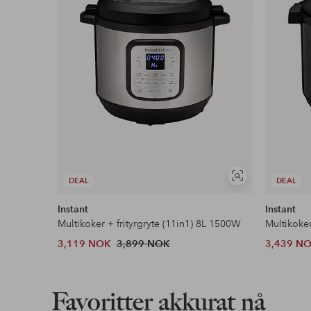
Fri frakt
Gjelder for normalpakke over 599 kr
Les mer
Faktura & Konto
Våre mest fordelaktige betalingsmåter
Vis
DEAL
DEAL
Les mer
lignende
Instant
Instant
Multikoker + frityrgryte (11in1) 8L 1500W
Multikoker
3,119 NOK
3,899 NOK
3,439 N
Favoritter akkurat nå