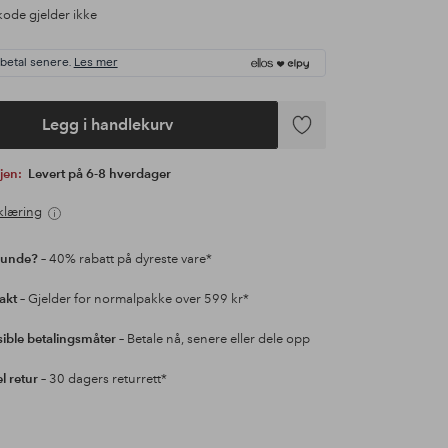
ode gjelder ikke
 betal senere.
Les mer
Legg i handlekurv
Legg
til
gjen:
Levert på 6-8 hverdager
favoritter
klæring
kunde?
– 40% rabatt på dyreste vare*
rakt
– Gjelder for normalpakke over 599 kr*
sible betalingsmåter
– Betale nå, senere eller dele opp
l retur
– 30 dagers returrett*