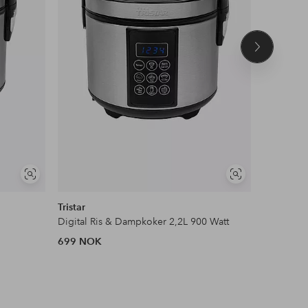
Neste
produkt
Vis
Vis
lignende
lignende
Tristar
Tristar
Digital Ris & Dampkoker 2,2L 900 Watt
Riskoker 1
699 NOK
599 NOK