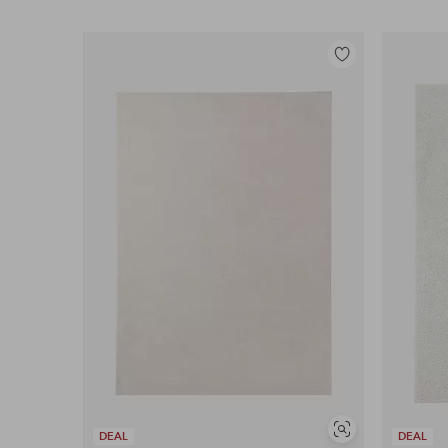
Legg
til
favoritter
Vis
DEAL
DEAL