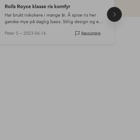
Enke
Rolls Royce klasse ris komfyr
Jeg 
Har brukt riskokere i mange år. Å spise ris her
Neste
Bruk
ganske mye på daglig basis. Stilig design og er
produkt
er ve
verdt å ha foran. Denne er over forventning. Tykk
Peter S —
2023-06-16
Ava7
Rapportere
funks
bunn og ingen ris som br…
prod