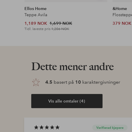
lignende
Ellos Home
&Home
Teppe Avila
Flosstepp
1,189 NOK
1,699 NOK
379 NOK
Tidl. laveste pris
1,206 NOK
Dette mener andre
4.5
basert på
10
karaktergivninger
Vis alle omtaler (4)
Verifierad kjøpere