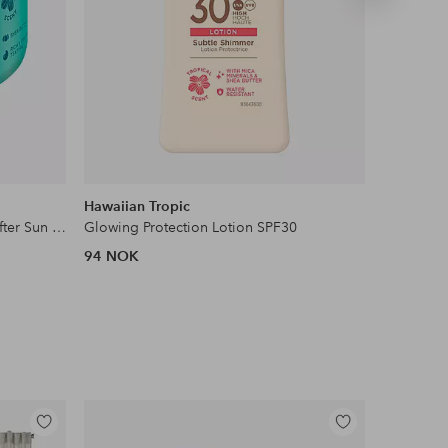
produkt
Hawaiian Tropic
Nivea
Enriching Coconut Body Butter After Sun 250 ml
Glowing Protection Lotion SPF30
Sun Prote
94 NOK
57 NOK
Legg
Legg