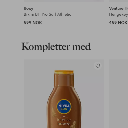
lignende
Roxy
Venture 
Bikini BH Pro Surf Athletic
Hengekøy
599 NOK
459 NOK
Kompletter med
Legg
til
favoritter