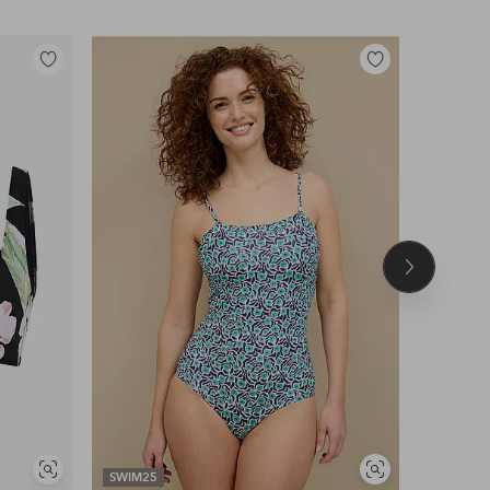
Legg
Legg
til
til
favoritter
favoritter
Neste
produkt
Vis
Vis
SWIM25