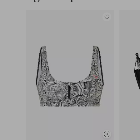
Legg
til
favoritter
Vis