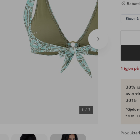
Rabattk
Kjøp nå,
Neste
produkt
1 igjen på
30% ra
av ordr
3015
*Gjelder 
1
/
7
t.o.m. 11
Produkter