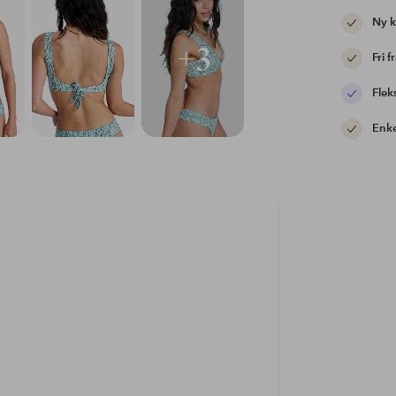
Ny 
+3
Fri f
Flek
Enke