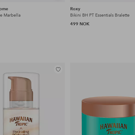
lignende
Home
Roxy
e Marbella
Bikini BH PT Essentials Bralette
499 NOK
Legg
til
favoritter