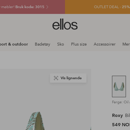
v møbler!
Bruk kode: 3015
OUTLET DEAL -
25% e
Ellos
logo
–
gå
port & outdoor
Badetøy
Sko
Plus size
Accessoirer
Mer
til
forsiden
Vis lignende
Farge: Oil
Roxy
Bi
549 NO