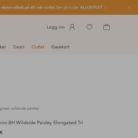
kstra rabatt på alt i vår outlet.
Benytt kode:
ALLOUTLET
Lukk
Gå
Logg inn
til
Gå
favorittmerkede
til
ker
Deals
Outlet
Gavekort
produkter
handlekurven
 green wildside paisley
kini-BH Wildside Paisley Elongated Tri
K