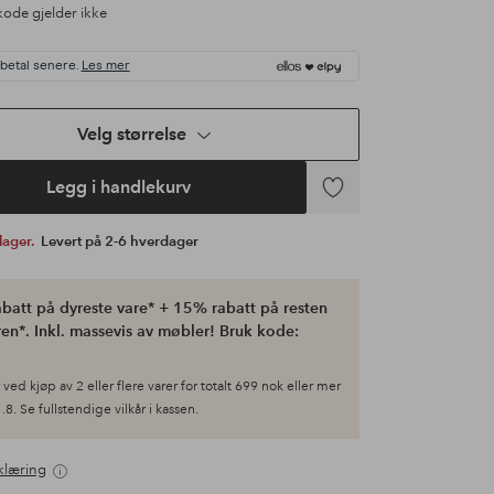
ode gjelder ikke
 betal senere.
Les mer
Velg størrelse
Legg i handlekurv
Legg
til
 lager.
Levert på 2-6 hverdager
favoritter
batt på dyreste vare* + 15% rabatt på resten
en*. Inkl. massevis av møbler! Bruk kode:
ved kjøp av 2 eller flere varer for totalt 699 nok eller mer
.8. Se fullstendige vilkår i kassen.
klæring