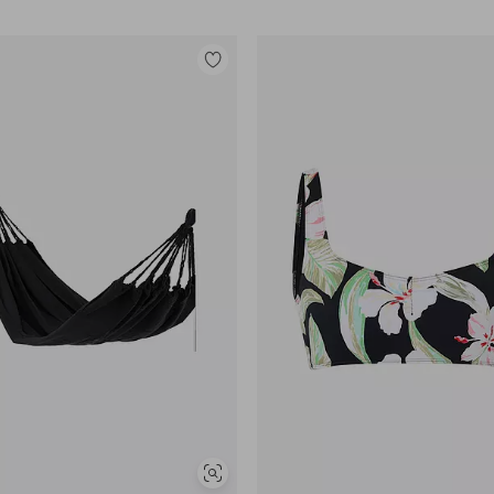
Legg
til
favoritter
Vis