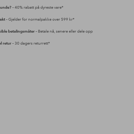
kunde?
– 40% rabatt på dyreste vare*
rakt
– Gjelder for normalpakke over 599 kr*
sible betalingsmåter
– Betale nå, senere eller dele opp
l retur
– 30 dagers returrett*