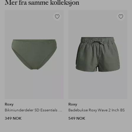
Mer fra samme kolleksjon
Legg
Legg
til
til
favoritter
favoritter
Roxy
Roxy
Bikiniunderdeler SD Essentials Hipster
Badebukse Roxy Wave 2 Inch BS
349 NOK
549 NOK