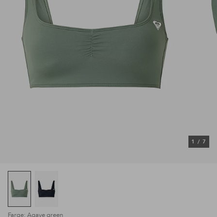
1
/
7
Farge: Agave green