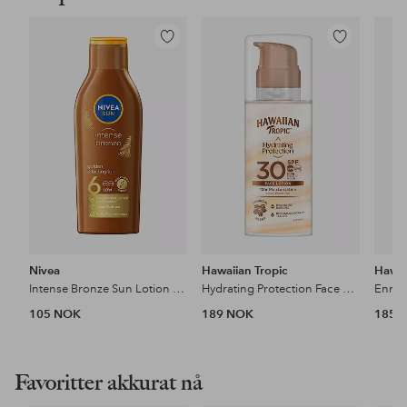
Legg
Legg
til
til
favoritter
favoritter
Nivea
Hawaiian Tropic
Hawai
Intense Bronze Sun Lotion SPF6
Hydrating Protection Face Lotion SPF30 50ml
105 NOK
189 NOK
185 
Favoritter akkurat nå