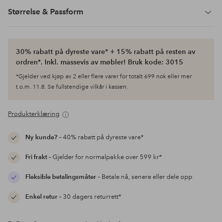
Størrelse & Passform
30% rabatt på dyreste vare* + 15% rabatt på resten av
ordren*. Inkl. massevis av møbler! Bruk kode: 3015
*Gjelder ved kjøp av 2 eller flere varer for totalt 699 nok eller mer
t.o.m. 11.8. Se fullstendige vilkår i kassen.
Produkterklæring
Ny kunde?
– 40% rabatt på dyreste vare*
Fri frakt
– Gjelder for normalpakke over 599 kr*
Fleksible betalingsmåter
– Betale nå, senere eller dele opp
Enkel retur
– 30 dagers returrett*