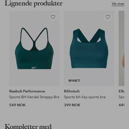
Lignende produkter
Vis mer
Legg
Legg
til
til
favoritter
favoritter
NYHET!
Reebok Performance
Röhnisch
Ellos
Sports-BH Kendal Strappy Bra
Sports-bh Kay sports bra
Sport
549 NOK
399 NOK
449 
Kompletter med