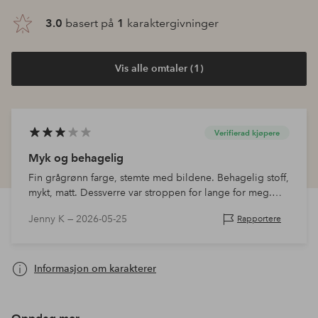
3.0
basert på
1
karaktergivninger
Vis alle omtaler (1)
Verifierad kjøpere
Myk og behagelig
Fin grågrønn farge, stemte med bildene. Behagelig stoff,
mykt, matt. Dessverre var stroppen for lange for meg.
Jeg er litt kort i ryggen, så å kjøpe topper der lengden
Jenny K —
2026-05-25
Rapportere
på stroppen ikke…
Informasjon om karakterer