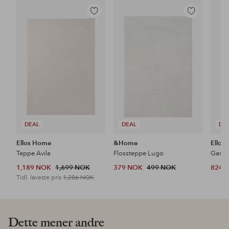
Legg
Legg
til
til
favoritter
favoritter
DEAL
DEAL
DE
Ellos Home
&Home
Ellos
Teppe Avila
Flossteppe Lugo
1,189 NOK
1,699 NOK
379 NOK
499 NOK
824 
Tidl. laveste pris
1,206 NOK
Dette mener andre