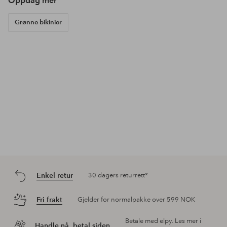
Oppdag mer
Grønne bikinier
Enkel retur
30 dagers returrett*
Fri frakt
Gjelder for normalpakke over 599 NOK
Betale med elpy. Les mer i
Handle nå, betal siden