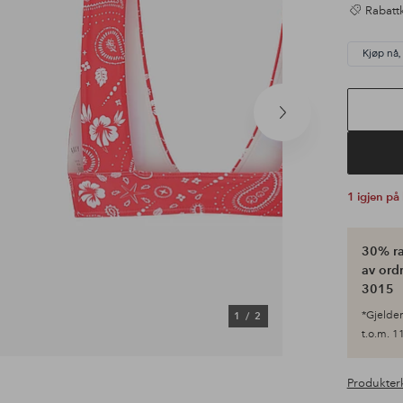
Rabattk
Kjøp nå,
Neste
produkt
1 igjen på
30% ra
av ordr
3015
*Gjelder 
1
/
2
t.o.m. 11
Produkter