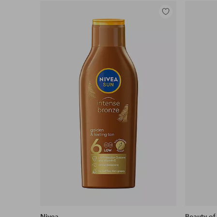
Legg
til
favoritter
Nivea
Beauty of