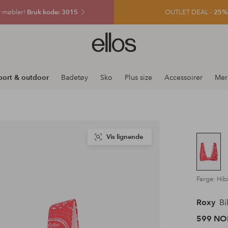
v møbler!
Bruk kode: 3015
OUTLET DEAL -
25% e
Ellos
logo
–
gå
port & outdoor
Badetøy
Sko
Plus size
Accessoirer
Mer
til
forsiden
Vis lignende
Farge: Hi
Roxy
Bi
599 NO