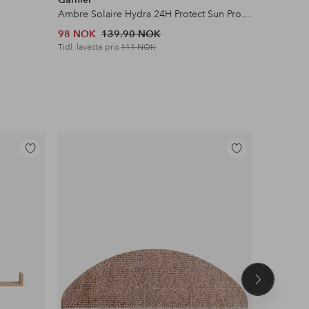
Ambre Solaire Hydra 24H Protect Sun Protecting Milk SPF20 For Normal Skin 175 Ml
Glowing P
98 NOK
139.90 NOK
135 NOK
Tidl. laveste pris
111 NOK
Legg
Legg
til
til
favoritter
favoritter
Neste
produkt