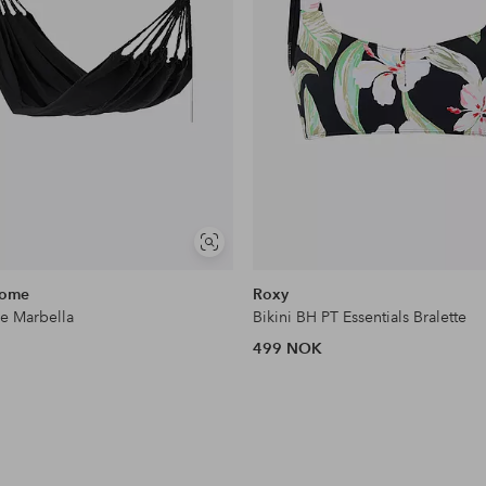
Vis
lignende
Home
Roxy
e Marbella
Bikini BH PT Essentials Bralette
499 NOK