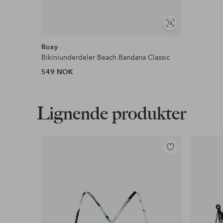
Vis
lignende
Roxy
Bikiniunderdeler Beach Bandana Classic
549 NOK
Lignende produkter
Legg
til
favoritter