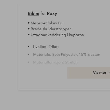
Bikini
fra
Roxy
• Mønstret bikini BH
• Brede skulderstropper
• Uttagbar vaddering i kuporna
Kvalitet: Trikot
Materiale: 85% Polyester, 15% Elastan
Materialfunksjon: Stretch
Passform: Slim
Vis mer
Vaske: Håndvask
Artikkelnummer: 2235360-01-XS
Last ned høyoppløst bilde