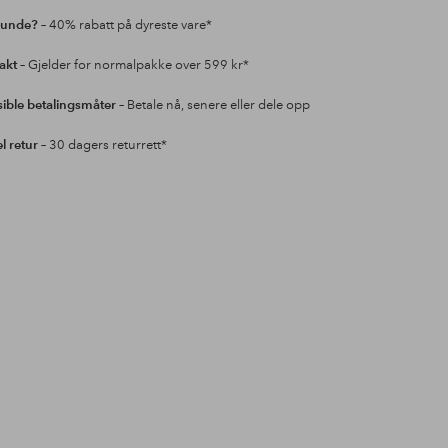
kunde?
– 40% rabatt på dyreste vare*
rakt
– Gjelder for normalpakke over 599 kr*
sible betalingsmåter
– Betale nå, senere eller dele opp
l retur
– 30 dagers returrett*