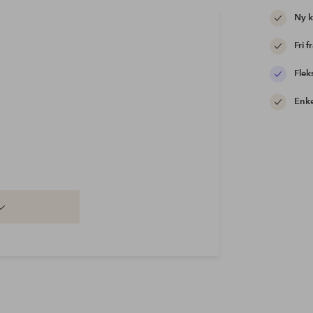
Ny 
Fri f
Flek
Enke