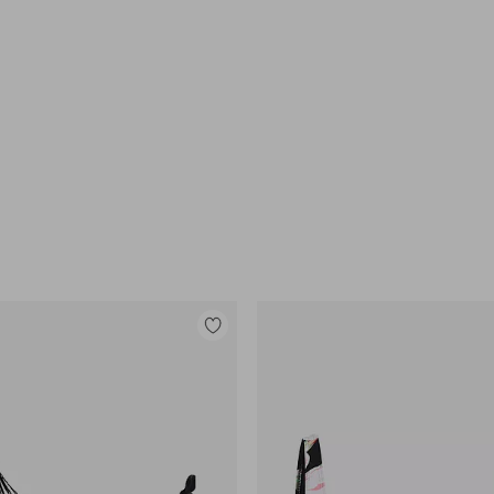
Legg
til
favoritter