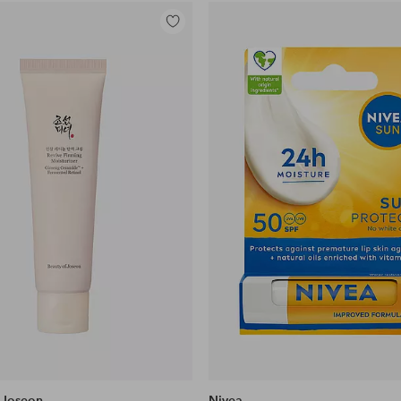
Legg
til
favoritter
 Joseon
Nivea