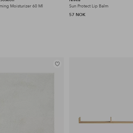
rming Moisturizer 60 Ml
Sun Protect Lip Balm
57 NOK
Legg
til
favoritter