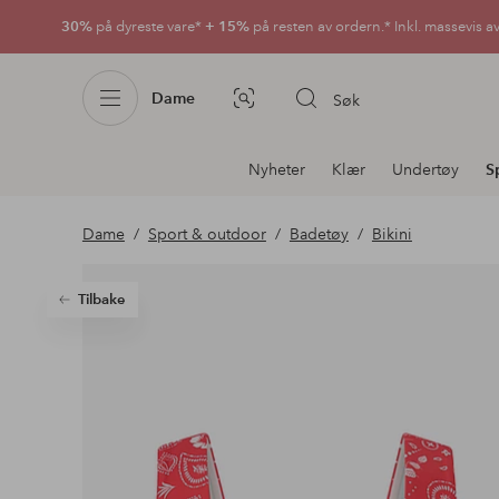
30%
på dyreste vare*
+ 15%
på resten av ordern.* Inkl. massevis a
Dame
Søk
Bildesøk
Avdelingsnavigering
Nyheter
Klær
Undertøy
S
Dame
Sport & outdoor
Badetøy
Bikini
Tilbake