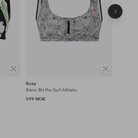
Neste
produkt
Vis
Vis
lignende
lignende
Roxy
Chantelle
Bikini BH Pro Surf Athletic
Bh-topp S
599 NOK
669 NOK