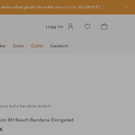
kstra rabatt på alt i vår outlet.
Benytt kode:
ALLOUTLET
Lukk
Gå
Logg inn
til
Gå
favorittmerkede
til
ker
Deals
Outlet
Gavekort
produkter
handlekurven
biscus boho bandana random
kini BH Beach Bandana Elongated
K