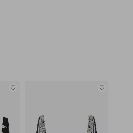
Legg
Legg
til
til
favoritter
favoritter