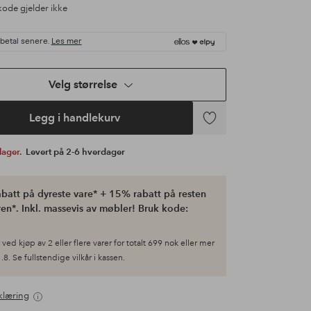
ode gjelder ikke
 betal senere.
Les mer
Velg størrelse
Legg i handlekurv
Legg
til
 lager.
Levert på 2-6 hverdager
favoritter
batt på dyreste vare* + 15% rabatt på resten
en*. Inkl. massevis av møbler! Bruk kode:
ved kjøp av 2 eller flere varer for totalt 699 nok eller mer
.8. Se fullstendige vilkår i kassen.
klæring