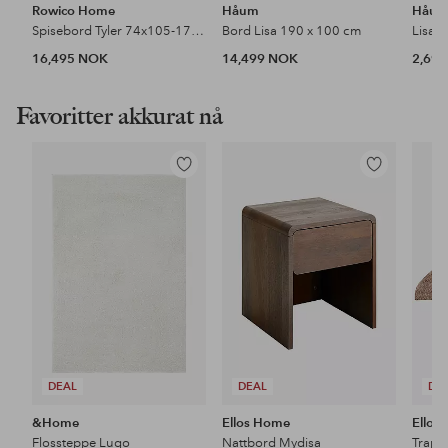
Rowico Home
Håum
Håu
Spisebord Tyler 74x105-170 cm
Bord Lisa 190 x 100 cm
Lisa 
16,495 NOK
14,499 NOK
2,69
Favoritter akkurat nå
Legg
Legg
til
til
favoritter
favoritter
DEAL
DEAL
DE
&Home
Ellos Home
Ellos
Flossteppe Lugo
Nattbord Mydisa
Trapp