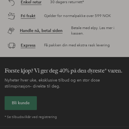
Enkel retur
30 dagers returrett*
Fri frakt
Gjelder for normalpakke over 599 NOK
Betale med elpy. Les mer i
Handle nå, betal siden
kassen.
Express
Få pakken din med ekstra rask levering
Første kjøp? Vi ger deg 40% på den dyreste* varen.
Nyheter hver uke, eksklusive tilbud og en stor dose
stilinspirasjon– direkte til deg.
Bli kunde
* Se tilbudsvilkår ved registrering