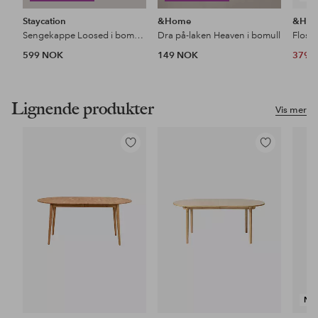
Staycation
&Home
&Ho
Sengekappe Loosed i bomullspercale
Dra på-laken Heaven i bomull
Floss
599 NOK
149 NOK
379 
Lignende produkter
Vis mer
Legg
Legg
til
til
favoritter
favoritter
NY