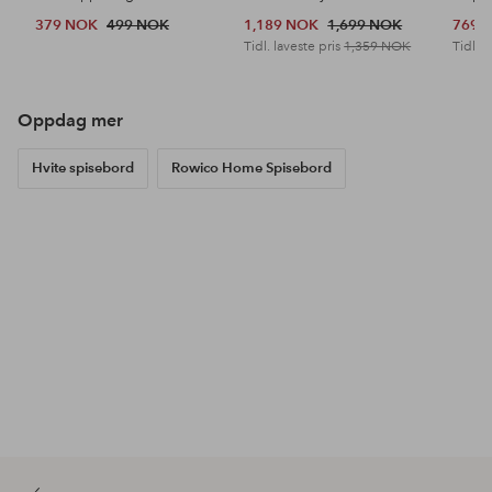
379 NOK
499 NOK
1,189 NOK
1,699 NOK
769 
Tidl. laveste pris
1,359 NOK
Tidl. l
Oppdag mer
Hvite spisebord
Rowico Home Spisebord