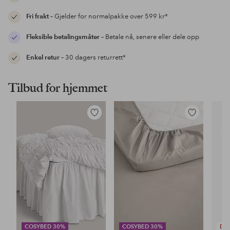
Fri frakt
– Gjelder for normalpakke over 599 kr*
Fleksible betalingsmåter
– Betale nå, senere eller dele opp
Enkel retur
– 30 dagers returrett*
Tilbud for hjemmet
Legg
Legg
til
til
favoritter
favoritter
COSYBED 30%
COSYBED 30%
DE