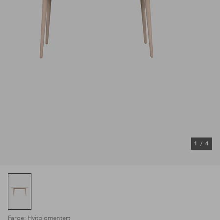
1
/
4
Farge: Hvitpigmentert