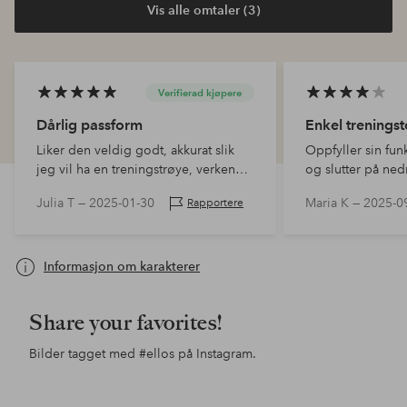
Vis alle omtaler (3)
Verifierad kjøpere
Dårlig passform
Enkel trenings
Liker den veldig godt, akkurat slik
Oppfyller sin fu
jeg vil ha en treningstrøye, verken
og slutter på ne
lengre foran eller bak og perfekt
(173cm). Litt tynt 
Julia T —
2025-01-30
Maria K —
2025-0
Rapportere
lengde
greit,
Informasjon om karakterer
Share your favorites!
Bilder tagget med
#ellos
på Instagram.
Innlegg
ellosofficial
Innlegg
ellosofficial
Inn
ello
publisert
publisert
pub