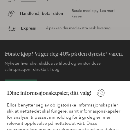
Betale med elpy. Les mer i
Handle nå, betal siden
kassen.
Express
Få pakken din med ekstra rask levering
Første kjøp? Vi ger deg 40% på den dyreste* varen.
Nyheter hver uke, eksklusive tilbud og en stor dose
stilinspirasjon– direkte til deg.
Bli kunde
Dine informsajonskapsler, ditt valg!
* Se tilbudsvilkår ved registrering
Ellos benytter seg av obligatoriske informasjonskapsler
slik at nettstedet skal fungere, samt informasjonskapsler
for analyse, tilpasset innhold og for å gi deg en mer
Trenger du hjelp?
relevant opplevelse på nettstedet vårt. Disse
personopplysningene og informasjonskapslene deler vi