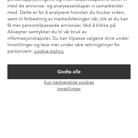
Du finner svar på de vanligste spørsmålene i vår FAQ. Du finner
med de annonse- og analyseselskaper vi samarbeider
også informasjon om hvordan du kan kontakte oss.
med. Dette er for å analysere hvordan du bruker siden,
samt til forbedring av markedsføringen vår, slik at du kan
Kundeservice
Bestilling
Betalingsmåte
Lev
få mer persontilpassede annonser. Ved å klikke på
Aksepter samtykker du til vår bruk av
informasjonskapsler. Du kan tilpasse valgene dine under
Innstillinger og lese mer under våre retningslinjer for
Mine sider
personvern.
cookie-policy.
Om Ellos
Godta alle
Kun nødvendige cookies
Våre tjenester
Åpne
Innstillinger
chat-
boks
Vilkår
Venner