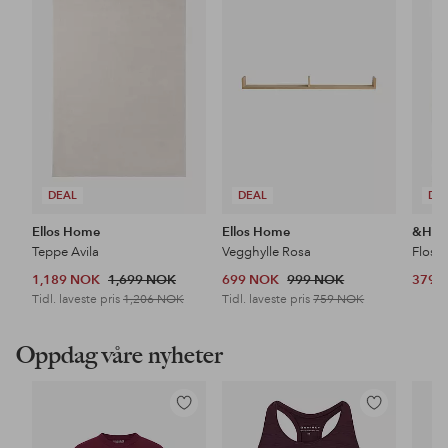
til
til
favoritter
favoritter
DEAL
DEAL
DE
Ellos Home
Ellos Home
&Ho
Teppe Avila
Vegghylle Rosa
Floss
1,189 NOK
1,699 NOK
699 NOK
999 NOK
379 
Tidl. laveste pris
1,206 NOK
Tidl. laveste pris
759 NOK
Oppdag våre nyheter
Legg
Legg
til
til