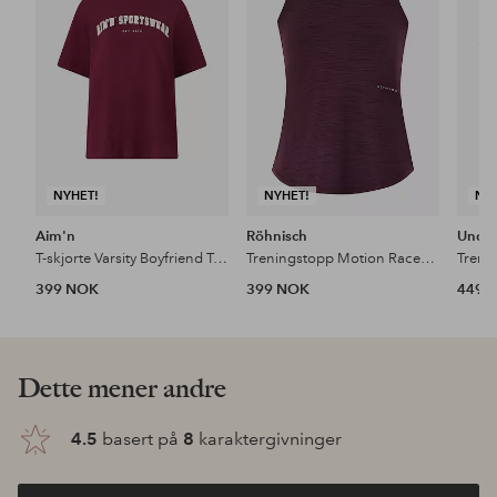
favoritter
favoritter
NYHET!
NYHET!
NY
Aim'n
Röhnisch
Unde
T-skjorte Varsity Boyfriend T-shirt
Treningstopp Motion Racerback Tank
399 NOK
399 NOK
449 
Dette mener andre
4.5
basert på
8
karaktergivninger