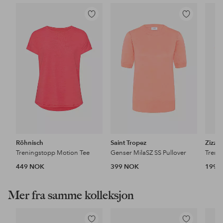
Legg
Legg
til
til
favoritter
favoritter
Röhnisch
Saint Tropez
Zizzi
Treningstopp Motion Tee
Genser MilaSZ SS Pullover
449 NOK
399 NOK
199 
Mer fra samme kolleksjon
Legg
Legg