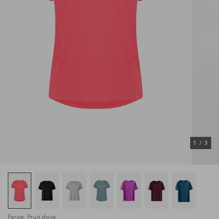
1
/
3
Farge: Fruit dove