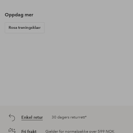
av
av
av
Oppdag mer
Rosa treningsklær
Enkel retur
30 dagers returrett*
Fri frakt
Gjelder for normalpakke over 599 NOK