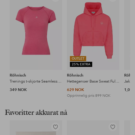
til
til
favoritter
favoritter
OUTLET
25% EXTRA
Röhnisch
Röhnisch
Röhni
Trenings t-skjorte Seamless Flex Tee
Hettegenser Base Sweat Full Zip
Jakke
349 NOK
629 NOK
1,09
Opprinnelig pris
899 NOK
Favoritter akkurat nå
Legg
Legg