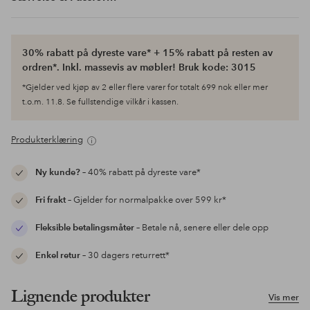
30% rabatt på dyreste vare* + 15% rabatt på resten av
ordren*. Inkl. massevis av møbler! Bruk kode: 3015
*Gjelder ved kjøp av 2 eller flere varer for totalt 699 nok eller mer
t.o.m. 11.8. Se fullstendige vilkår i kassen.
Produkterklæring
Ny kunde?
– 40% rabatt på dyreste vare*
Fri frakt
– Gjelder for normalpakke over 599 kr*
Fleksible betalingsmåter
– Betale nå, senere eller dele opp
Enkel retur
– 30 dagers returrett*
Lignende produkter
Vis mer