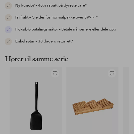
Ny kunde?
– 40% rabatt på dyreste vare*
Fri frakt
– Gjelder for normalpakke over 599 kr*
Fleksible betalingsmåter
– Betale nå, senere eller dele opp
Enkel retur
– 30 dagers returrett*
Hører til samme serie
Legg
Legg
til
til
favoritter
favoritter