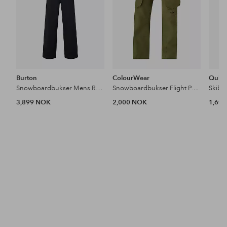
Burton
ColourWear
Quiks
Snowboardbukser Mens Reserve Bib Pants
Snowboardbukser Flight Pants
Skibu
3,899 NOK
2,000 NOK
1,69