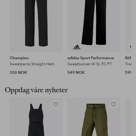
NY
Champion
adidas Sport Performance
Röhni
Sweatpants Straight Hem
Sweatbukser W SL FC PT
550 NOK
549 NOK
599 
Oppdag våre nyheter
Legg
Legg
til
til
favoritter
favoritter