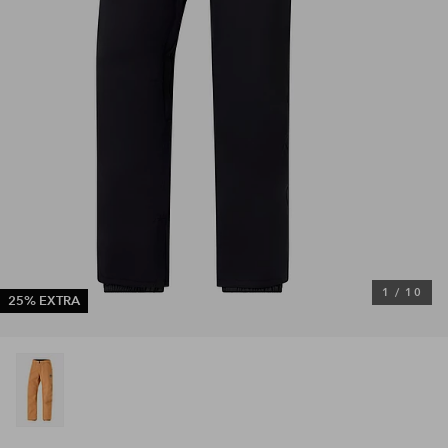
1
/
10
25% EXTRA