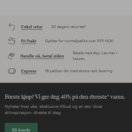
Enkel retur
30 dagers returrett*
Fri frakt
Gjelder for normalpakke over 599 NOK
Betale med elpy. Les mer i
Handle nå, betal siden
kassen.
Express
Få pakken din med ekstra rask levering
Første kjøp? Vi ger deg 40% på den dyreste* varen.
Nyheter hver uke, eksklusive tilbud og en stor dose
stilinspirasjon– direkte til deg.
Bli kunde