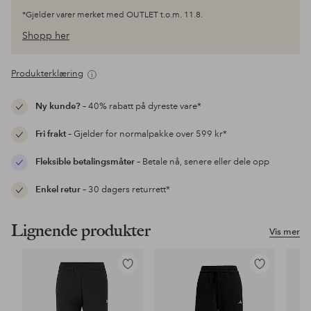
*Gjelder varer merket med OUTLET t.o.m. 11.8.
Shopp her
Produkterklæring
Ny kunde?
– 40% rabatt på dyreste vare*
Fri frakt
– Gjelder for normalpakke over 599 kr*
Fleksible betalingsmåter
– Betale nå, senere eller dele opp
Enkel retur
– 30 dagers returrett*
Lignende produkter
Vis mer
Legg
Legg
til
til
favoritter
favoritter