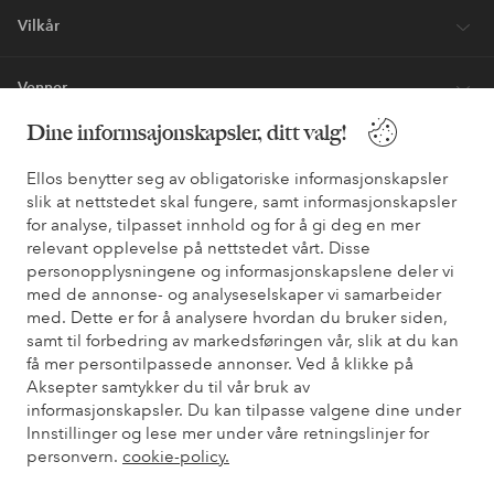
Vilkår
Venner
Dine informsajonskapsler, ditt valg!
Ellos benytter seg av obligatoriske informasjonskapsler
Sikre betalinger - Betal direkte eller del opp
slik at nettstedet skal fungere, samt informasjonskapsler
Vil du vite mer om
våre betalingsalternativer
?
for analyse, tilpasset innhold og for å gi deg en mer
relevant opplevelse på nettstedet vårt. Disse
elpy
elpy
personopplysningene og informasjonskapslene deler vi
med de annonse- og analyseselskaper vi samarbeider
med. Dette er for å analysere hvordan du bruker siden,
samt til forbedring av markedsføringen vår, slik at du kan
Norge - Velg land
få mer persontilpassede annonser. Ved å klikke på
Aksepter samtykker du til vår bruk av
informasjonskapsler. Du kan tilpasse valgene dine under
Facebook
Instagram
Pinterest
Youtube
Innstillinger og lese mer under våre retningslinjer for
personvern.
cookie-policy.